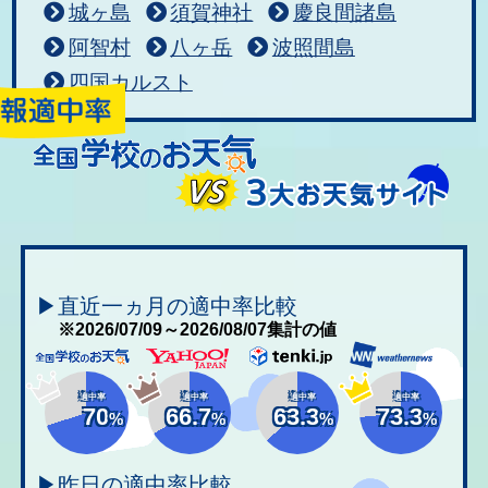
城ヶ島
須賀神社
慶良間諸島
阿智村
八ヶ岳
波照間島
四国カルスト
▶直近一ヵ月の適中率比較
※2026/07/09～2026/08/07集計の値
適中率
適中率
適中率
適中率
70
66.7
63.3
73.3
%
%
%
%
▶昨日の適中率比較