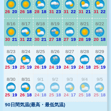
26
|
20
26
|
18
28
|
18
31
|
23
31
|
22
31
|
21
31
|
22
2
8/16
8/17
8/18
8/19
8/20
8/21
8/22
30
|
21
31
|
22
30
|
21
27
|
18
27
|
19
28
|
19
20
|
18
2
8/23
8/24
8/25
8/26
8/27
8/28
8/29
25
|
19
25
|
19
26
|
19
24
|
19
24
|
19
24
|
18
25
|
19
2
8/30
8/31
9/1
9/2
9/3
9/4
9/5
25
|
19
26
|
18
24
|
18
25
|
18
24
|
17
25
|
18
25
|
18
90日間気温(最高・最低気温)