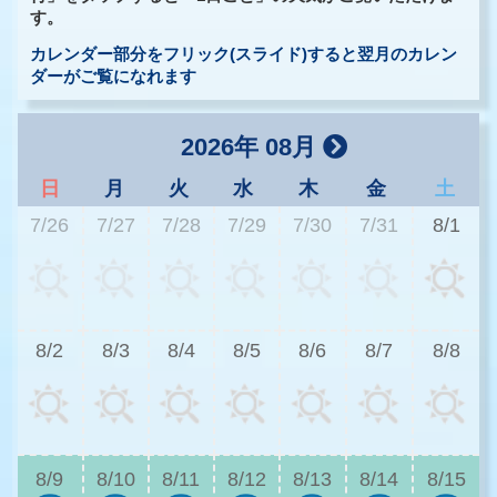
す。
カレンダー部分をフリック(スライド)すると翌月のカレン
ダーがご覧になれます
2026年 08月
日
月
火
水
木
金
土
7/26
7/27
7/28
7/29
7/30
7/31
8/1
2
8/2
8/3
8/4
8/5
8/6
8/7
8/8
2
8/9
8/10
8/11
8/12
8/13
8/14
8/15