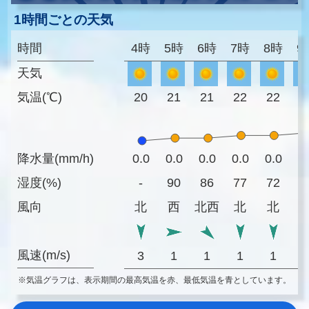
1時間ごとの天気
時間
4時
5時
6時
7時
8時
9
天気
気温(℃)
20
21
21
22
22
2
降水量(mm/h)
0.0
0.0
0.0
0.0
0.0
0
湿度(%)
-
90
86
77
72
6
風向
北
西
北西
北
北
風速(m/s)
3
1
1
1
1
※気温グラフは、表示期間の最高気温を赤、最低気温を青としています。