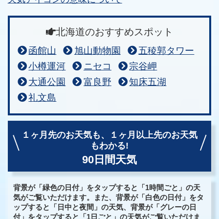
北海道のおすすめスポット
函館山
旭山動物園
五稜郭タワー
小樽運河
ニセコ
宗谷岬
大通公園
富良野
知床五湖
礼文島
１ヶ月先のお天気も、
１ヶ月以上先のお天気
もわかる!
90日間天気
背景が「緑色の日付」をタップすると「1時間ごと」の天
気がご覧いただけます。また、背景が「白色の日付」をタ
ップすると「日中と夜間」の天気、背景が「グレーの日
付」をタップすると「1日ごと」の天気がご覧いただけま