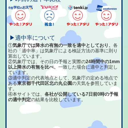
▶適中率について
①
気象庁では降水の有無の一致を適中としており、
各
社の「適中率」は気象庁による検証方法の基準に則り
算出しています。
②気象庁では、その日の予報と実際の
24時間中の1mm
以上降水の有無を比べ、
一致した場合に適中と判定し
ています。
③適中判定の代表地点として、気象庁の定める地点で
ある
東京都千代田区北の丸公園
の天気を参照していま
す。
④本サイトでは、
各社が公開している7日前0時の予報
の適中判定
の結果を比較しています。