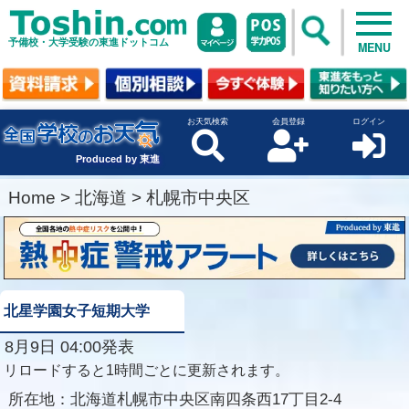
予備校・大学受験の東進ドットコム
MENU
お天気検索
会員登録
ログイン
Produced by 東進
Home
>
北海道
>
札幌市中央区
北星学園女子短期大学
8月9日 04:00発表
リロードすると1時間ごとに更新されます。
所在地：
北海道札幌市中央区南四条西17丁目2-4