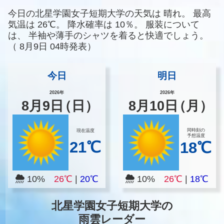
今日の北星学園女子短期大学の天気は
晴れ。
最高
気温は
26℃。
降水確率は
10％。
服装について
は、
半袖や薄手のシャツを着ると快適でしょう。
（
8月9日 04時発表）
今日
明日
2026年
2026年
8
月
9
日
（日）
8
月
10
日
（月）
同時刻の
現在温度
予想温度
21℃
18℃
10%
26℃
|
20℃
10%
26℃
|
18℃
北星学園女子短期大学の
雨雲レーダー