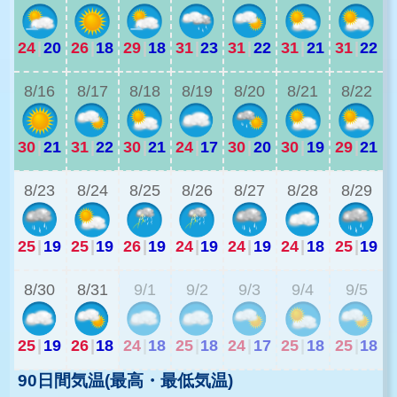
24
|
20
26
|
18
29
|
18
31
|
23
31
|
22
31
|
21
31
|
22
2
8/16
8/17
8/18
8/19
8/20
8/21
8/22
30
|
21
31
|
22
30
|
21
24
|
17
30
|
20
30
|
19
29
|
21
2
8/23
8/24
8/25
8/26
8/27
8/28
8/29
25
|
19
25
|
19
26
|
19
24
|
19
24
|
19
24
|
18
25
|
19
2
8/30
8/31
9/1
9/2
9/3
9/4
9/5
25
|
19
26
|
18
24
|
18
25
|
18
24
|
17
25
|
18
25
|
18
90日間気温(最高・最低気温)