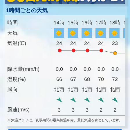
1時間ごとの天気
時間
14時
15時
16時
17時
18時
1
天気
気温(℃)
24
24
24
24
23
2
降水量(mm/h)
0.0
0.0
0.0
0.0
0.0
0
湿度(%)
66
67
68
70
72
7
風向
北西
北西
北西
北西
北西
風速(m/s)
3
3
3
2
2
※気温グラフは、表示期間の最高気温を赤、最低気温を青としています。