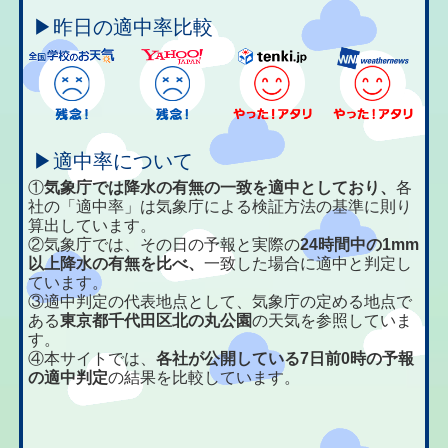
▶昨日の適中率比較
▶適中率について
①
気象庁では降水の有無の一致を適中としており、
各
社の「適中率」は気象庁による検証方法の基準に則り
算出しています。
②気象庁では、その日の予報と実際の
24時間中の1mm
以上降水の有無を比べ、
一致した場合に適中と判定し
ています。
③適中判定の代表地点として、気象庁の定める地点で
ある
東京都千代田区北の丸公園
の天気を参照していま
す。
④本サイトでは、
各社が公開している7日前0時の予報
の適中判定
の結果を比較しています。