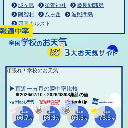
城ヶ島
須賀神社
慶良間諸島
阿智村
八ヶ岳
波照間島
四国カルスト
頑張れ！学校のお天気
▶直近一ヵ月の適中率比較
※2026/07/10～2026/08/08集計の値
適中率
適中率
適中率
適中率
66.7
63.3
63.3
73.3
%
%
%
%