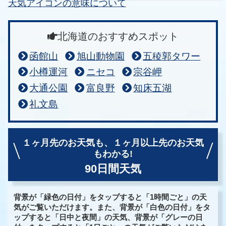
天気アイコンの意味について
北海道のおすすめスポット
函館山
旭山動物園
五稜郭タワー
小樽運河
ニセコ
宗谷岬
大通公園
富良野
知床五湖
礼文島
１ヶ月先のお天気も、
１ヶ月以上先のお天気
もわかる!
90日間天気
背景が「緑色の日付」をタップすると「1時間ごと」の天
気がご覧いただけます。また、背景が「白色の日付」をタ
ップすると「日中と夜間」の天気、背景が「グレーの日