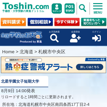
予備校・大学受験の東進ドットコム
MENU
お天気検索
会員登録
ログイン
Produced by 東進
Home
>
北海道
>
札幌市中央区
北星学園女子短期大学
8月9日 14:00発表
リロードすると1時間ごとに更新されます。
所在地：
北海道札幌市中央区南四条西17丁目2-4