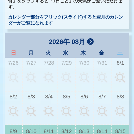
付」をタップすると「1日ごと」の天気がご覧いただけま
す。
カレンダー部分をフリック(スライド)すると翌月のカレン
ダーがご覧になれます
2026年 08月
日
月
火
水
木
金
土
7/26
7/27
7/28
7/29
7/30
7/31
8/1
2
8/2
8/3
8/4
8/5
8/6
8/7
8/8
2
8/9
8/10
8/11
8/12
8/13
8/14
8/15