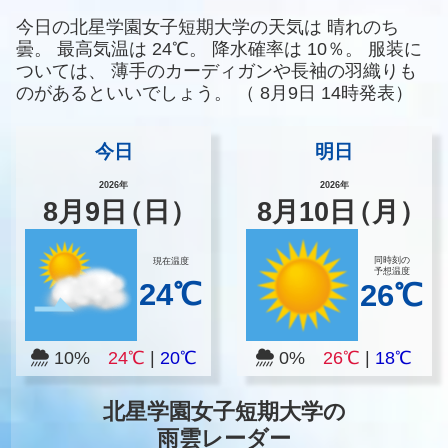
今日の北星学園女子短期大学の天気は
晴れのち
曇。
最高気温は
24℃。
降水確率は
10％。
服装に
ついては、
薄手のカーディガンや長袖の羽織りも
のがあるといいでしょう。
（
8月9日 14時発表）
今日
明日
2026年
2026年
8
月
9
日
（日）
8
月
10
日
（月）
同時刻の
現在温度
予想温度
24℃
26℃
10%
24℃
|
20℃
0%
26℃
|
18℃
北星学園女子短期大学の
雨雲レーダー