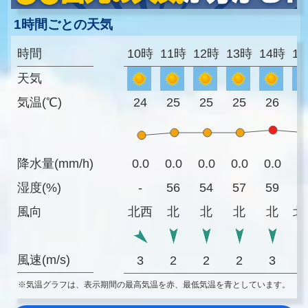
1時間ごとの天気
時間
10時
11時
12時
13時
14時
1
天気
気温(℃)
24
25
25
25
26
2
降水量(mm/h)
0.0
0.0
0.0
0.0
0.0
0
湿度(%)
-
56
54
57
59
6
風向
北西
北
北
北
北
北
風速(m/s)
3
2
2
2
3
※気温グラフは、表示期間の最高気温を赤、最低気温を青としています。