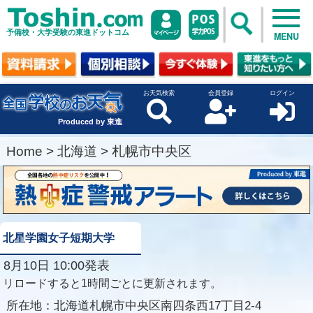
予備校・大学受験の東進ドットコム
MENU
お天気検索
会員登録
ログイン
Produced by 東進
Home
>
北海道
>
札幌市中央区
北星学園女子短期大学
8月10日 10:00発表
リロードすると1時間ごとに更新されます。
所在地：
北海道札幌市中央区南四条西17丁目2-4