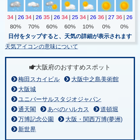
34
|
26
34
|
26
35
|
26
34
|
25
34
|
26
36
|
27
36
|
26
80%
70%
60%
60%
10%
0%
0%
日付をタップすると、天気の詳細が表示されます
天気アイコンの意味について
大阪府のおすすめスポット
梅田スカイビル
大阪中之島美術館
大阪城
ユニバーサルスタジオジャパン
通天閣
あべのハルカス
道頓堀
万博記念公園
大阪・関西万博(夢洲)
新世界