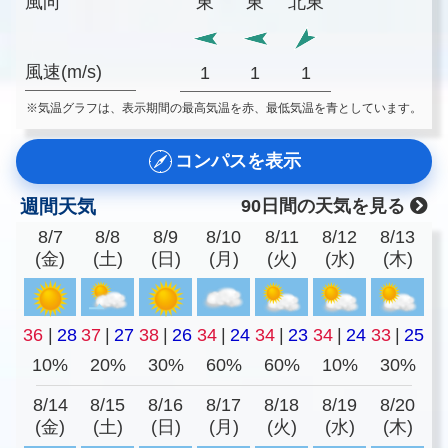
風向
東
東
北東
風速(m/s)
1
1
1
※気温グラフは、表示期間の最高気温を赤、最低気温を青としています。
コンパスを表示
週間天気
90日間の天気を見る
8/7
8/8
8/9
8/10
8/11
8/12
8/13
(金)
(土)
(日)
(月)
(火)
(水)
(木)
36
|
28
37
|
27
38
|
26
34
|
24
34
|
23
34
|
24
33
|
25
10%
20%
30%
60%
60%
10%
30%
8/14
8/15
8/16
8/17
8/18
8/19
8/20
(金)
(土)
(日)
(月)
(火)
(水)
(木)