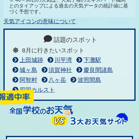
とのタイアップによる過去の天気データの統計値に基
づく予想です。
天気アイコンの意味について
話題のスポット
8月に行きたいスポット
上田城跡
川平湾
下灘駅
城ヶ島
須賀神社
慶良間諸島
阿智村
八ヶ岳
波照間島
四国カルスト