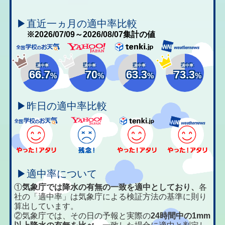
▶直近一ヵ月の適中率比較
※2026/07/09～2026/08/07集計の値
適中率
適中率
適中率
適中率
66.7
70
63.3
73.3
%
%
%
%
▶昨日の適中率比較
▶適中率について
①
気象庁では降水の有無の一致を適中としており、
各
社の「適中率」は気象庁による検証方法の基準に則り
算出しています。
②気象庁では、その日の予報と実際の
24時間中の1mm