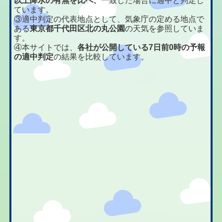
以上降水の有無を比べ、
一致した場合に適中と判定し
ています。
③適中判定の代表地点として、気象庁の定める地点で
ある
東京都千代田区北の丸公園
の天気を参照していま
す。
④本サイトでは、
各社が公開している7日前0時の予報
の適中判定
の結果を比較しています。