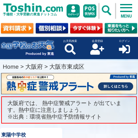
予備校・大学受験の東進ドットコム
MENU
お天気検索
会員登録
ログイン
Produced by 東進
Home
>
大阪府
>
大阪市東成区
大阪府では、 熱中症警戒アラート が出ていま
す。熱中症に注意しましょう。
※出典：環境省熱中症予防情報サイト
東陽中学校