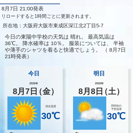
8月7日 21:00発表
リロードすると1時間ごとに更新されます。
所在地：
大阪府大阪市東成区深江北2丁目5-7
今日の東陽中学校の天気は
晴れ。
最高気温は
36℃。
降水確率は
10％。
服装については、
半袖
や薄手のシャツを着ると快適でしょう。
（
8月7日
21時発表）
今日
明日
2026年
2026年
8
月
7
日
（金）
8
月
8
日
（土）
同時刻の
現在温度
予想温度
30℃
30℃