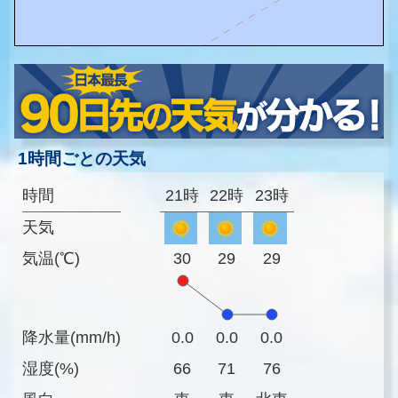
1時間ごとの天気
時間
21時
22時
23時
天気
気温(℃)
30
29
29
降水量(mm/h)
0.0
0.0
0.0
湿度(%)
66
71
76