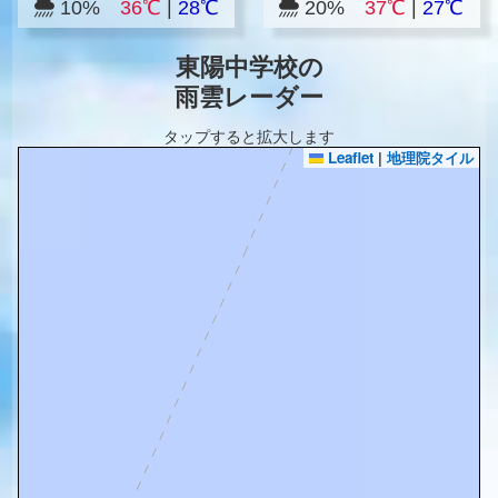
10%
36℃
|
28℃
20%
37℃
|
27℃
東陽中学校の
雨雲レーダー
タップすると拡大します
Leaflet
|
地理院タイル