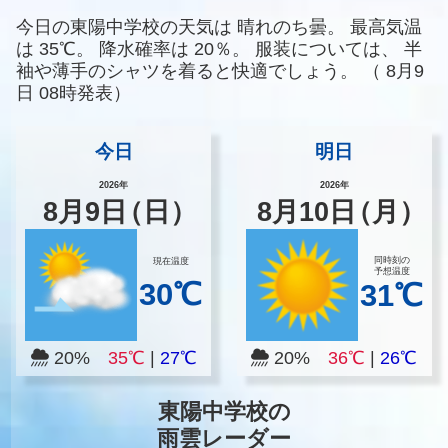
今日の東陽中学校の天気は
晴れのち曇。
最高気温
は
35℃。
降水確率は
20％。
服装については、
半
袖や薄手のシャツを着ると快適でしょう。
（
8月9
日 08時発表）
今日
明日
2026年
2026年
8
月
9
日
（日）
8
月
10
日
（月）
同時刻の
現在温度
予想温度
30℃
31℃
20%
35℃
|
27℃
20%
36℃
|
26℃
東陽中学校の
雨雲レーダー