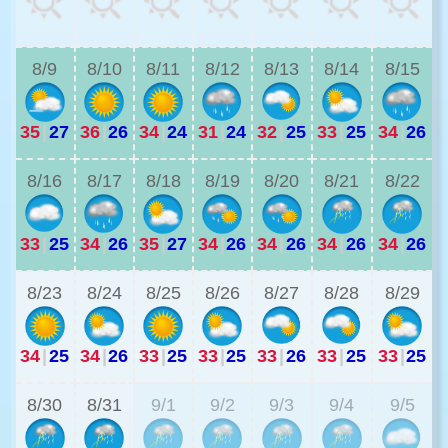
3
8/9
8/10
8/11
8/12
8/13
8/14
8/15
35
|
27
36
|
26
34
|
24
31
|
24
32
|
25
33
|
25
34
|
26
3
8/16
8/17
8/18
8/19
8/20
8/21
8/22
33
|
25
34
|
26
35
|
27
34
|
26
34
|
26
34
|
26
34
|
26
2
8/23
8/24
8/25
8/26
8/27
8/28
8/29
34
|
25
34
|
26
33
|
25
33
|
25
33
|
26
33
|
25
33
|
25
2
8/30
8/31
9/1
9/2
9/3
9/4
9/5