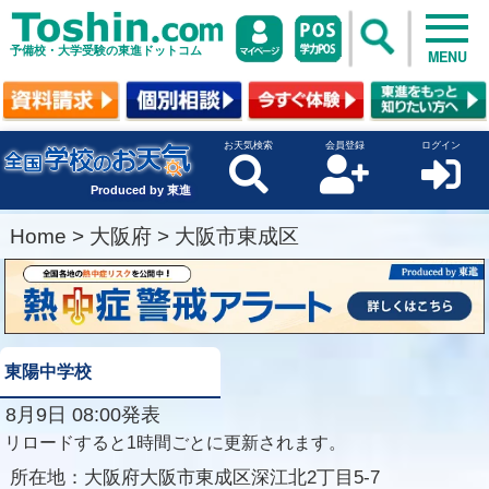
予備校・大学受験の東進ドットコム
MENU
お天気検索
会員登録
ログイン
Produced by 東進
Home
>
大阪府
>
大阪市東成区
東陽中学校
8月9日 08:00発表
リロードすると1時間ごとに更新されます。
所在地：
大阪府大阪市東成区深江北2丁目5-7