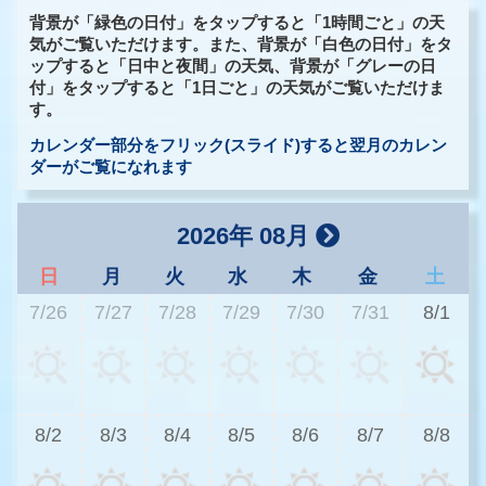
背景が「緑色の日付」をタップすると「1時間ごと」の天
気がご覧いただけます。また、背景が「白色の日付」をタ
ップすると「日中と夜間」の天気、背景が「グレーの日
付」をタップすると「1日ごと」の天気がご覧いただけま
す。
カレンダー部分をフリック(スライド)すると翌月のカレン
ダーがご覧になれます
2026年 08月
日
月
火
水
木
金
土
7/26
7/27
7/28
7/29
7/30
7/31
8/1
3
8/2
8/3
8/4
8/5
8/6
8/7
8/8