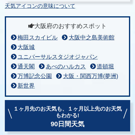
天気アイコンの意味について
大阪府のおすすめスポット
梅田スカイビル
大阪中之島美術館
大阪城
ユニバーサルスタジオジャパン
通天閣
あべのハルカス
道頓堀
万博記念公園
大阪・関西万博(夢洲)
新世界
１ヶ月先のお天気も、
１ヶ月以上先のお天気
もわかる!
90日間天気