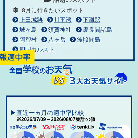
8月に行きたいスポット
上田城跡
川平湾
下灘駅
城ヶ島
須賀神社
慶良間諸島
阿智村
八ヶ岳
波照間島
四国カルスト
▶直近一ヵ月の適中率比較
※2026/07/09～2026/08/07集計の値