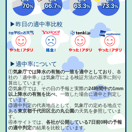
適中率
適中率
適中率
適中率
70
66.7
63.3
73.3
%
%
%
%
▶昨日の適中率比較
▶適中率について
①
気象庁では降水の有無の一致を適中としており、
各
社の「適中率」は気象庁による検証方法の基準に則り
算出しています。
②気象庁では、その日の予報と実際の
24時間中の1mm
以上降水の有無を比べ、
一致した場合に適中と判定し
ています。
③適中判定の代表地点として、気象庁の定める地点で
ある
東京都千代田区北の丸公園
の天気を参照していま
す。
④本サイトでは、
各社が公開している7日前0時の予報
の適中判定
の結果を比較しています。