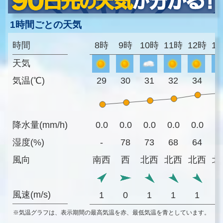
1時間ごとの天気
時間
8時
9時
10時
11時
12時
1
天気
気温(℃)
29
30
31
32
34
3
降水量(mm/h)
0.0
0.0
0.0
0.0
0.0
0
湿度(%)
-
78
73
68
64
6
風向
南西
西
北西
北西
北西
北
風速(m/s)
1
0
1
1
1
※気温グラフは、表示期間の最高気温を赤、最低気温を青としています。