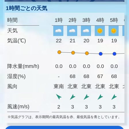
1時間ごとの天気
時間
1時
2時
3時
4時
5時
6
天気
気温(℃)
22
21
20
19
19
2
降水量(mm/h)
0.0
0.0
0.0
0.0
0.0
0
湿度(%)
-
68
68
67
68
6
風向
東南
北東
北東
北東
北東
北
風速(m/s)
2
3
3
3
3
※気温グラフは、表示期間の最高気温を赤、最低気温を青としています。