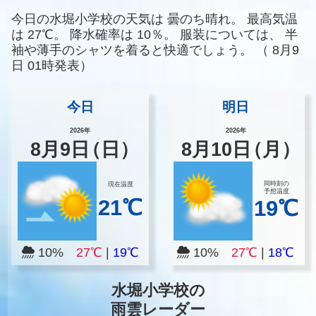
今日の水堀小学校の天気は
曇のち晴れ。
最高気温
は
27℃。
降水確率は
10％。
服装については、
半
袖や薄手のシャツを着ると快適でしょう。
（
8月9
日 01時発表）
今日
明日
2026年
2026年
8
月
9
日
（日）
8
月
10
日
（月）
同時刻の
現在温度
予想温度
21℃
19℃
10%
27℃
|
19℃
10%
27℃
|
18℃
水堀小学校の
雨雲レーダー