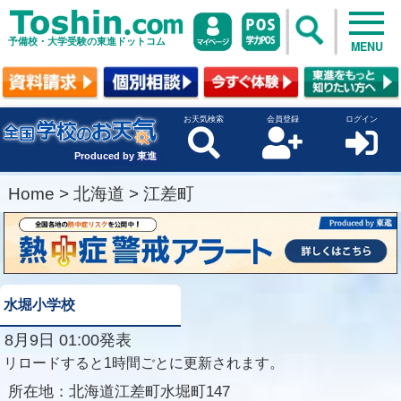
予備校・大学受験の東進ドットコム
MENU
お天気検索
会員登録
ログイン
Produced by 東進
Home
>
北海道
>
江差町
水堀小学校
8月9日 01:00発表
リロードすると1時間ごとに更新されます。
所在地：
北海道江差町水堀町147