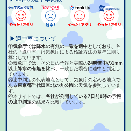
▶適中率について
①
気象庁では降水の有無の一致を適中としており、
各
社の「適中率」は気象庁による検証方法の基準に則り
算出しています。
②気象庁では、その日の予報と実際の
24時間中の1mm
以上降水の有無を比べ、
一致した場合に適中と判定し
ています。
③適中判定の代表地点として、気象庁の定める地点で
ある
東京都千代田区北の丸公園
の天気を参照していま
す。
④本サイトでは、
各社が公開している7日前0時の予報
の適中判定
の結果を比較しています。