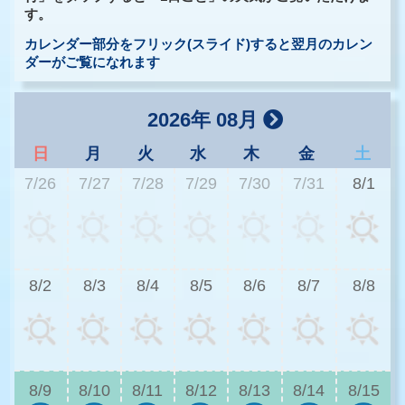
す。
カレンダー部分をフリック(スライド)すると翌月のカレン
ダーがご覧になれます
2026年 08月
日
月
火
水
木
金
土
7/26
7/27
7/28
7/29
7/30
7/31
8/1
2
8/2
8/3
8/4
8/5
8/6
8/7
8/8
2
8/9
8/10
8/11
8/12
8/13
8/14
8/15