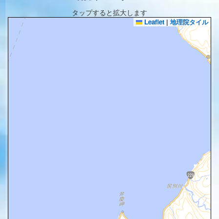
タップすると拡大します
Leaflet
|
地理院タイル