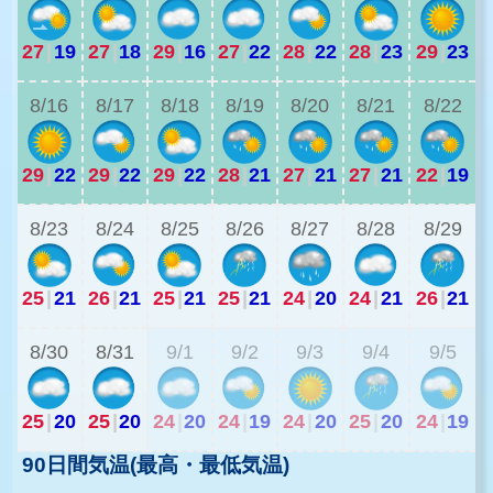
27
|
19
27
|
18
29
|
16
27
|
22
28
|
22
28
|
23
29
|
23
2
8/16
8/17
8/18
8/19
8/20
8/21
8/22
29
|
22
29
|
22
29
|
22
28
|
21
27
|
21
27
|
21
22
|
19
2
8/23
8/24
8/25
8/26
8/27
8/28
8/29
25
|
21
26
|
21
25
|
21
25
|
21
24
|
20
24
|
21
26
|
21
2
8/30
8/31
9/1
9/2
9/3
9/4
9/5
25
|
20
25
|
20
24
|
20
24
|
19
24
|
20
25
|
20
24
|
19
90日間気温(最高・最低気温)