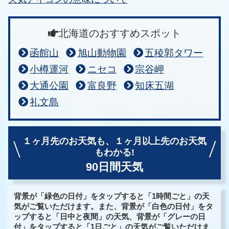
北海道のおすすめスポット
函館山
旭山動物園
五稜郭タワー
小樽運河
ニセコ
宗谷岬
大通公園
富良野
知床五湖
礼文島
１ヶ月先のお天気も、
１ヶ月以上先のお天気
もわかる!
90日間天気
背景が「緑色の日付」をタップすると「1時間ごと」の天
気がご覧いただけます。また、背景が「白色の日付」をタ
ップすると「日中と夜間」の天気、背景が「グレーの日
付」をタップすると「1日ごと」の天気がご覧いただけま