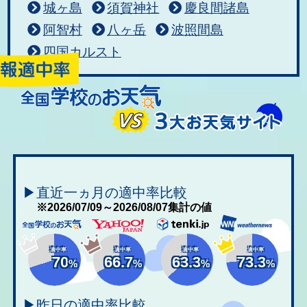
城ヶ島
須賀神社
慶良間諸島
阿智村
八ヶ岳
波照間島
四国カルスト
▶直近一ヵ月の適中率比較
※2026/07/09～2026/08/07集計の値
適中率
適中率
適中率
適中率
70
66.7
63.3
73.3
%
%
%
%
▶昨日の適中率比較