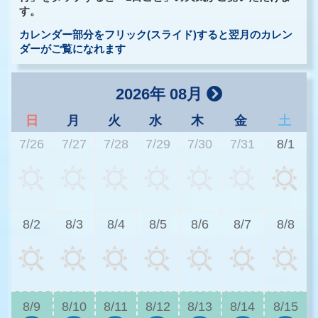
す。
カレンダー部分をフリック(スライド)すると翌月のカレン
ダーがご覧になれます
2026年 08月
日
月
火
水
木
金
土
7/26
7/27
7/28
7/29
7/30
7/31
8/1
2
8/2
8/3
8/4
8/5
8/6
8/7
8/8
2
8/9
8/10
8/11
8/12
8/13
8/14
8/15