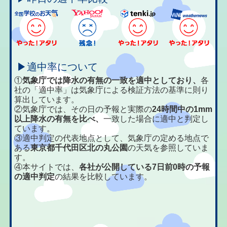
▶適中率について
①
気象庁では降水の有無の一致を適中としており、
各
社の「適中率」は気象庁による検証方法の基準に則り
算出しています。
②気象庁では、その日の予報と実際の
24時間中の1mm
以上降水の有無を比べ、
一致した場合に適中と判定し
ています。
③適中判定の代表地点として、気象庁の定める地点で
ある
東京都千代田区北の丸公園
の天気を参照していま
す。
④本サイトでは、
各社が公開している7日前0時の予報
の適中判定
の結果を比較しています。