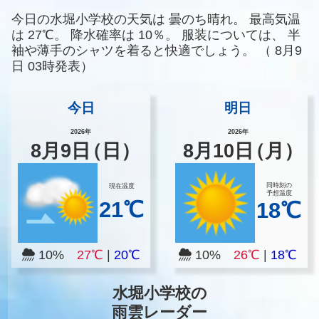
今日の水堀小学校の天気は
曇のち晴れ。
最高気温
は
27℃。
降水確率は
10％。
服装については、
半
袖や薄手のシャツを着ると快適でしょう。
（
8月9
日 03時発表）
今日
明日
2026年
2026年
8
月
9
日
（日）
8
月
10
日
（月）
同時刻の
現在温度
予想温度
21℃
18℃
10%
27℃
|
20℃
10%
26℃
|
18℃
水堀小学校の
雨雲レーダー