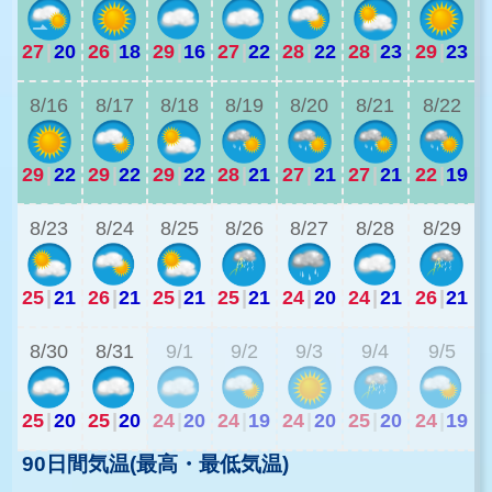
27
|
20
26
|
18
29
|
16
27
|
22
28
|
22
28
|
23
29
|
23
2
8/16
8/17
8/18
8/19
8/20
8/21
8/22
29
|
22
29
|
22
29
|
22
28
|
21
27
|
21
27
|
21
22
|
19
2
8/23
8/24
8/25
8/26
8/27
8/28
8/29
25
|
21
26
|
21
25
|
21
25
|
21
24
|
20
24
|
21
26
|
21
2
8/30
8/31
9/1
9/2
9/3
9/4
9/5
25
|
20
25
|
20
24
|
20
24
|
19
24
|
20
25
|
20
24
|
19
90日間気温(最高・最低気温)