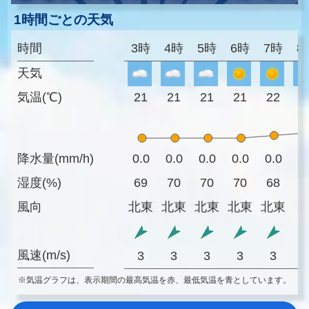
1時間ごとの天気
時間
3時
4時
5時
6時
7時
8
天気
気温(℃)
21
21
21
21
22
2
降水量(mm/h)
0.0
0.0
0.0
0.0
0.0
0
湿度(%)
69
70
70
70
68
6
風向
北東
北東
北東
北東
北東
風速(m/s)
3
3
3
3
3
※気温グラフは、表示期間の最高気温を赤、最低気温を青としています。