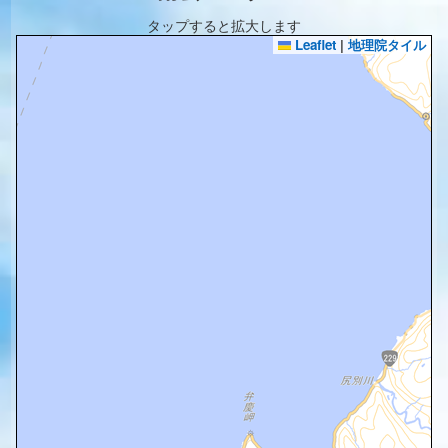
タップすると拡大します
Leaflet
|
地理院タイル