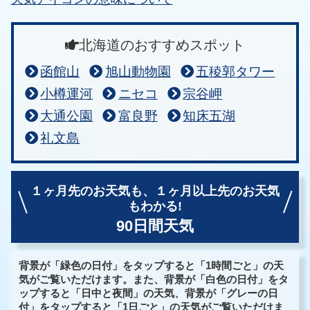
北海道のおすすめスポット
函館山
旭山動物園
五稜郭タワー
小樽運河
ニセコ
宗谷岬
大通公園
富良野
知床五湖
礼文島
１ヶ月先のお天気も、
１ヶ月以上先のお天気
もわかる!
90日間天気
背景が「緑色の日付」をタップすると「1時間ごと」の天
気がご覧いただけます。また、背景が「白色の日付」をタ
ップすると「日中と夜間」の天気、背景が「グレーの日
付」をタップすると「1日ごと」の天気がご覧いただけま