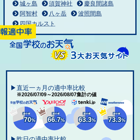
城ヶ島
須賀神社
慶良間諸島
阿智村
八ヶ岳
波照間島
四国カルスト
▶直近一ヵ月の適中率比較
※2026/07/09～2026/08/07集計の値
適中率
適中率
適中率
適中率
70
66.7
63.3
73.3
%
%
%
%
▶昨日の適中率比較