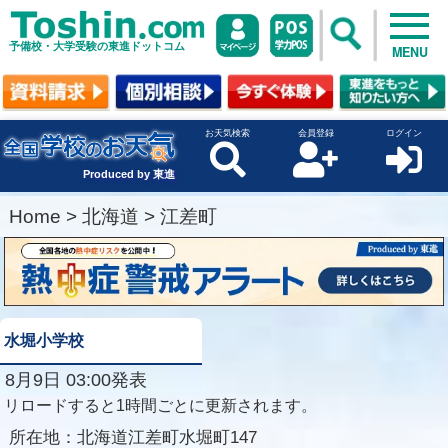
予備校・大学受験の東進ドットコム
MENU
お天気検索
会員登録
ログイン
Produced by 東進
Home
>
北海道
>
江差町
水堀小学校
8月9日 03:00発表
リロードすると1時間ごとに更新されます。
所在地：
北海道江差町水堀町147