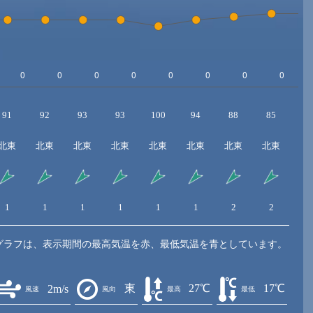
91
92
93
93
100
94
88
85
8
北東
北東
北東
北東
北東
北東
北東
北東
1
1
1
1
1
1
2
2
2
グラフは、表示期間の最高気温を赤、最低気温を青としています。
東
27℃
17℃
2m/s
風速
風向
最高
最低