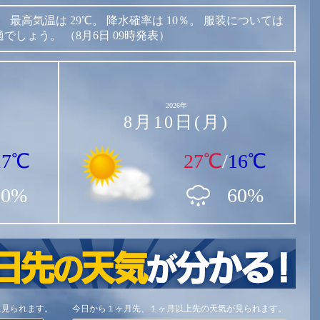
。
最高気温は
29℃。
降水確率は
10％。
服装については
適でしょう。
（8月6日 09時発表）
2026年
8月10日(月)
17℃
27℃
/
16℃
90%
60%
に見られます。
今日から１ヶ月先、１ヶ月以上先の天気が見られます。