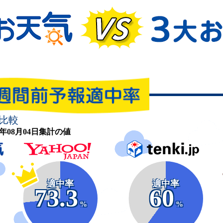
比較
26年08月04日集計の値
適中率
適中率
73.3
60
%
%