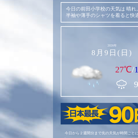
今日の前田小学校の天気は
晴れ
半袖や薄手のシャツを着ると快
2026年
8月9日(日)
27℃
/
今日から２週間分まで先の天気が時間ごと