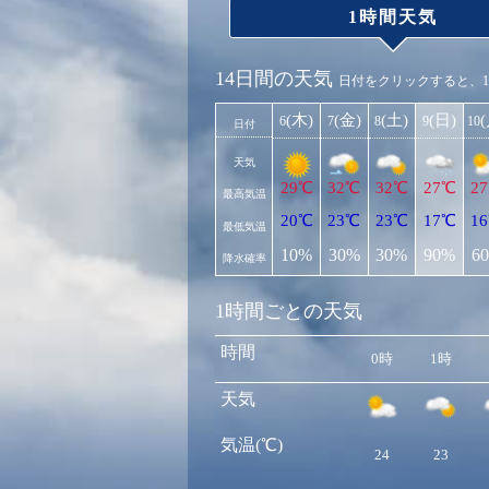
1時間天気
14日間の天気
日付をクリックすると、
(木)
(金)
(土)
(日)
6
7
8
9
10
日付
天気
29℃
32℃
32℃
27℃
2
最高気温
20℃
23℃
23℃
17℃
1
最低気温
10%
30%
30%
90%
6
降水確率
1時間ごとの天気
時間
0時
1時
天気
気温(℃)
24
23