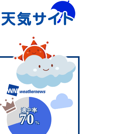
適中率
70
%