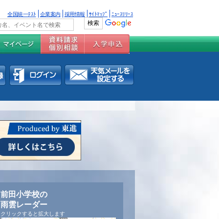
全国統一ﾃｽﾄ
企業案内
採用情報
ｻｲﾄﾏｯﾌﾟ
ﾆｭｰｽﾘﾘｰｽ
前田小学校の
雨雲レーダー
クリックすると拡大します