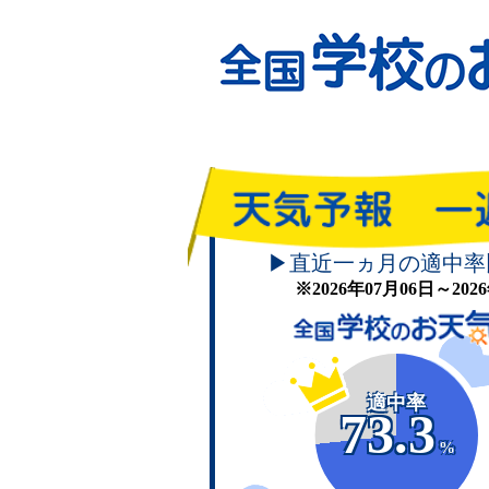
▶直近一ヵ月の適中率
※2026年07月06日～20
適中率
73.3
%