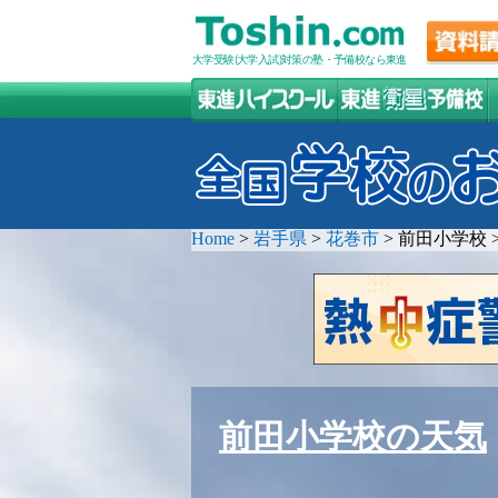
大学受験(大学入試)対策の塾・予備校なら東進
Home
>
岩手県
>
花巻市
>
前田小学校
前田小学校の天気