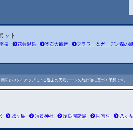
ポット
平泉
花巻温泉
釜石大観音
フラワー＆ガーデン森の
ート機関とのタイアップによる過去の天気データの統計値に基づく予想です。
駅
城ヶ島
須賀神社
慶良間諸島
阿智村
八ヶ