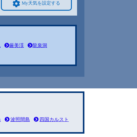
My天気を設定する
風
厳美渓
龍泉洞
岳
波照間島
四国カルスト