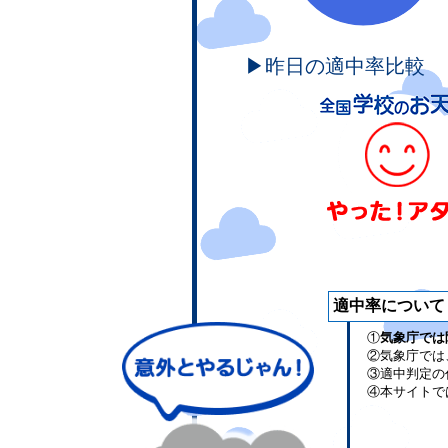
▶昨日の適中率比較
適中率について
①
気象庁では
②気象庁では
③適中判定の
④本サイトで