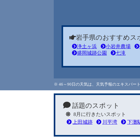
岩手県のおすすめス
浄土ヶ浜
小岩井農場
盛岡城跡公園
七滝
※ 46～90日の天気は、天気予報のエキスパ
話題のスポット
8月に行きたいスポット
上田城跡
川平湾
下灘