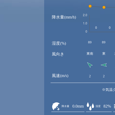
降水量(mm/h)
89
89
湿度(%)
東南
東
風向き
風速(m/s)
2
2
※気温
0.0mm
82%
降水量
湿度