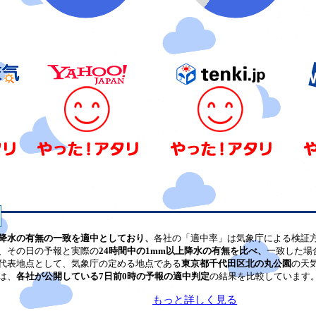
降水の有無の一致を適中としており、
各社の「適中率」は気象庁による検証
、その日の予報と実際の
24時間中の1mm以上降水の有無を比べ、
一致した場
代表地点として、気象庁の定める地点である
東京都千代田区北の丸公園
の天
は、
各社が公開している7日前0時の予報の適中判定
の結果を比較しています
もっと詳しく見る