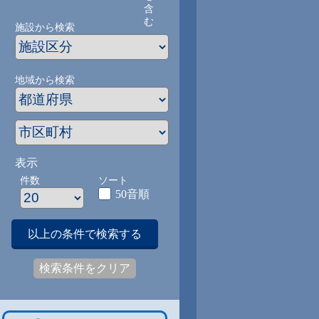
含
む
施設から検索
地域から検索
表示
件数
ソート
50音順
以上の条件で検索する
検索条件をクリア