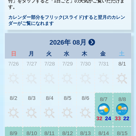
付」をタップすると「1日ごと」の天気がご覧いただけま
す。
カレンダー部分をフリック(スライド)すると翌月のカレン
ダーがご覧になれます
2026年 08月
日
月
火
水
木
金
土
7/26
7/27
7/28
7/29
7/30
7/31
8/1
2
8/2
8/3
8/4
8/5
8/6
8/7
8/8
32
|
24
33
|
22
2
8/9
8/10
8/11
8/12
8/13
8/14
8/15