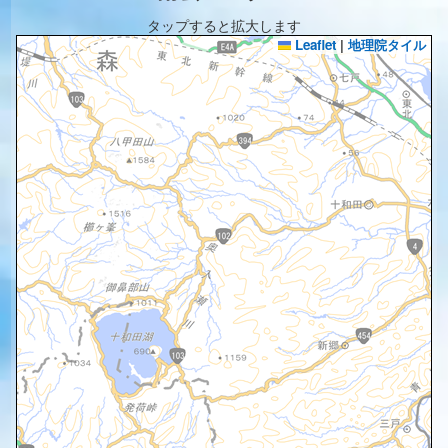
タップすると拡大します
Leaflet
|
地理院タイル