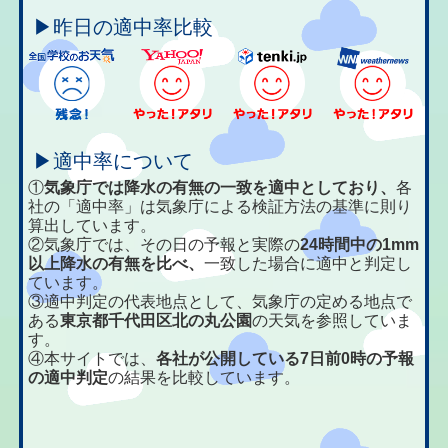
▶昨日の適中率比較
▶適中率について
①
気象庁では降水の有無の一致を適中としており、
各
社の「適中率」は気象庁による検証方法の基準に則り
算出しています。
②気象庁では、その日の予報と実際の
24時間中の1mm
以上降水の有無を比べ、
一致した場合に適中と判定し
ています。
③適中判定の代表地点として、気象庁の定める地点で
ある
東京都千代田区北の丸公園
の天気を参照していま
す。
④本サイトでは、
各社が公開している7日前0時の予報
の適中判定
の結果を比較しています。