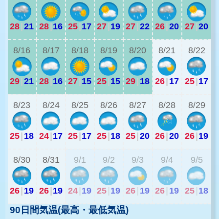
28
|
21
28
|
16
25
|
17
27
|
19
27
|
22
26
|
20
27
|
20
2
8/16
8/17
8/18
8/19
8/20
8/21
8/22
29
|
21
28
|
16
27
|
15
25
|
15
29
|
18
26
|
17
25
|
17
2
8/23
8/24
8/25
8/26
8/27
8/28
8/29
25
|
18
24
|
17
25
|
17
25
|
18
25
|
20
26
|
20
26
|
19
2
8/30
8/31
9/1
9/2
9/3
9/4
9/5
26
|
19
26
|
19
24
|
19
25
|
19
26
|
19
26
|
19
25
|
18
90日間気温(最高・最低気温)