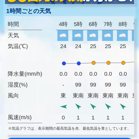
1時間ごとの天気
時間
4時
5時
6時
7時
8時
9
天気
気温(℃)
24
24
25
25
25
2
降水量(mm/h)
0.0
0.0
0.0
0.0
0.0
0
湿度(%)
-
99
99
99
99
9
風向
東
東南
東南
東南
東南
東
風速(m/s)
0
1
1
1
1
※気温グラフは、表示期間の最高気温を赤、最低気温を青としています。