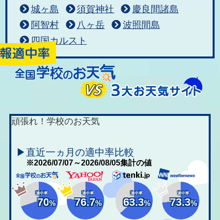
城ヶ島
須賀神社
慶良間諸島
阿智村
八ヶ岳
波照間島
四国カルスト
頑張れ！学校のお天気
▶直近一ヵ月の適中率比較
※2026/07/07～2026/08/05集計の値
適中率
適中率
適中率
適中率
70
76.7
63.3
73.3
%
%
%
%