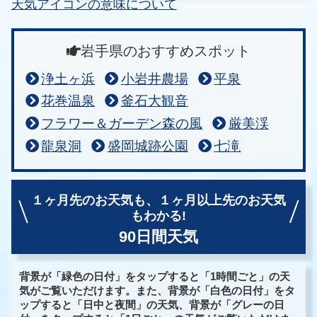
天気アイコンの意味について
岩手県のおすすめスポット
浄土ヶ浜
小岩井農場
平泉
花巻温泉
釜石大観音
フラワー＆ガーデン森の風
厳美渓
龍泉洞
盛岡城跡公園
七滝
１ヶ月先のお天気も、
１ヶ月以上先のお天気
もわかる!
90日間天気
背景が「緑色の日付」をタップすると「1時間ごと」の天
気がご覧いただけます。また、背景が「白色の日付」をタ
ップすると「日中と夜間」の天気、背景が「グレーの日