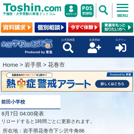
予備校・大学受験の東進ドットコム
MENU
お天気検索
会員登録
ログイン
Produced by 東進
Home
>
岩手県
>
花巻市
前田小学校
8月7日 04:00発表
リロードすると1時間ごとに更新されます。
所在地：
岩手県花巻市下シ沢牛角86