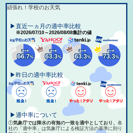
頑張れ！学校のお天気
▶直近一ヵ月の適中率比較
※2026/07/10～2026/08/08集計の値
適中率
適中率
適中率
適中率
66.7
63.3
63.3
73.3
%
%
%
%
▶昨日の適中率比較
▶適中率について
①
気象庁では降水の有無の一致を適中としており、
各
社の「適中率」は気象庁による検証方法の基準に則り