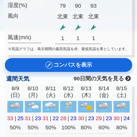
湿度(%)
79
90
93
風向
北東
北東
北東
風速(m/s)
1
1
1
※気温グラフは、表示期間の最高気温を赤、最低気温を青としています。
コンパスを表示
週間天気
90日間の天気を見る
8/9
8/10
8/11
8/12
8/13
8/14
8/15
(日)
(月)
(火)
(水)
(木)
(金)
(土)
33
|
25
31
|
23
31
|
22
28
|
23
30
|
23
29
|
23
30
|
24
50%
50%
50%
100%
80%
60%
80%