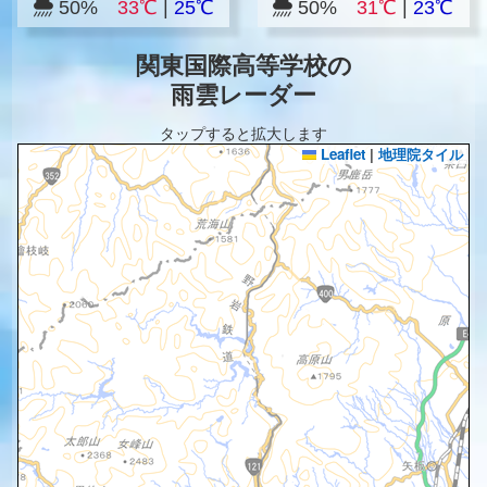
50%
33℃
|
25℃
50%
31℃
|
23℃
関東国際高等学校の
雨雲レーダー
タップすると拡大します
Leaflet
|
地理院タイル