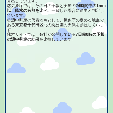
算出しています。
②気象庁では、その日の予報と実際の
24時間中の1mm
以上降水の有無を比べ、
一致した場合に適中と判定し
ています。
③適中判定の代表地点として、気象庁の定める地点で
ある
東京都千代田区北の丸公園
の天気を参照していま
す。
④本サイトでは、
各社が公開している7日前0時の予報
の適中判定
の結果を比較しています。