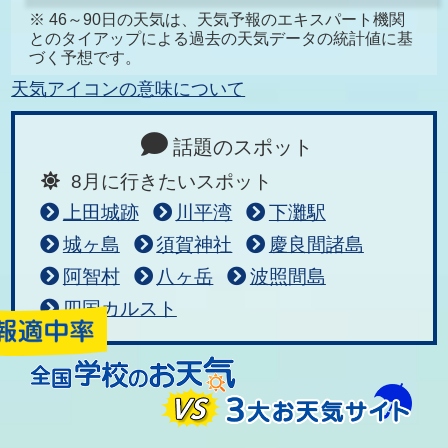
※ 46～90日の天気は、天気予報のエキスパート機関
とのタイアップによる過去の天気データの統計値に基
づく予想です。
天気アイコンの意味について
話題のスポット
8月に行きたいスポット
上田城跡
川平湾
下灘駅
城ヶ島
須賀神社
慶良間諸島
阿智村
八ヶ岳
波照間島
四国カルスト