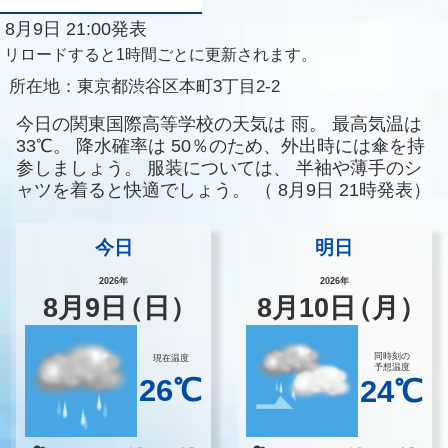
8月9日 21:00発表
リロードすると1時間ごとに更新されます。
所在地：
東京都渋谷区本町3丁目2-2
今日の関東国際高等学校の天気は
雨。
最高気温は
33℃。
降水確率は
50％のため、外出時には傘を持
参しましょう。
服装については、
半袖や薄手のシ
ャツを着ると快適でしょう。
（
8月9日 21時発表）
今日
明日
2026年
2026年
8
月
9
日
（日）
8
月
10
日
（月）
同時刻の
現在温度
予想温度
26℃
24℃