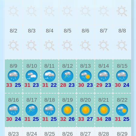
3
8/2
8/3
8/4
8/5
8/6
8/7
8/8
2
8/9
8/10
8/11
8/12
8/13
8/14
8/15
33
|
25
31
|
23
31
|
22
28
|
23
30
|
23
29
|
23
30
|
24
2
8/16
8/17
8/18
8/19
8/20
8/21
8/22
30
|
24
31
|
25
31
|
25
32
|
26
33
|
27
34
|
28
31
|
25
2
8/23
8/24
8/25
8/26
8/27
8/28
8/29