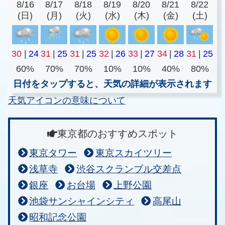
8/16
8/17
8/18
8/19
8/20
8/21
8/22
(日)
(月)
(火)
(水)
(木)
(金)
(土)
30
|
24
31
|
25
31
|
25
32
|
26
33
|
27
34
|
28
31
|
25
60%
70%
70%
10%
10%
40%
80%
日付をタップすると、天気の詳細が表示されます
天気アイコンの意味について
東京都のおすすめスポット
東京タワー
東京スカイツリー
浅草寺
渋谷スクランブル交差点
銀座
お台場
上野公園
池袋サンシャインシティ
高尾山
昭和記念公園