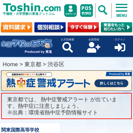
予備校・大学受験の東進ドットコム
MENU
お天気検索
会員登録
ログイン
Produced by 東進
Home
>
東京都
>
渋谷区
東京都では、 熱中症警戒アラート が出ていま
す。熱中症に注意しましょう。
※出典：環境省熱中症予防情報サイト
関東国際高等学校