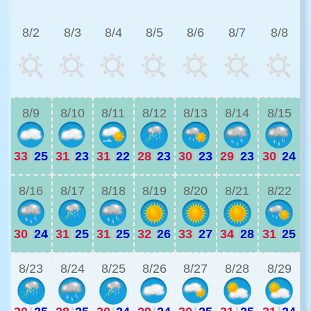
3
8/2
8/3
8/4
8/5
8/6
8/7
8/8
2
8/9
8/10
8/11
8/12
8/13
8/14
8/15
33
|
25
31
|
23
31
|
22
28
|
23
30
|
23
29
|
23
30
|
24
2
8/16
8/17
8/18
8/19
8/20
8/21
8/22
30
|
24
31
|
25
31
|
25
32
|
26
33
|
27
34
|
28
31
|
25
2
8/23
8/24
8/25
8/26
8/27
8/28
8/29