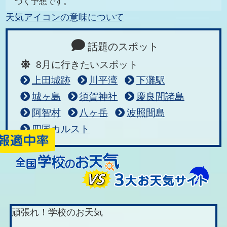
づく予想です。
天気アイコンの意味について
話題のスポット
8月に行きたいスポット
上田城跡
川平湾
下灘駅
城ヶ島
須賀神社
慶良間諸島
阿智村
八ヶ岳
波照間島
四国カルスト
頑張れ！学校のお天気