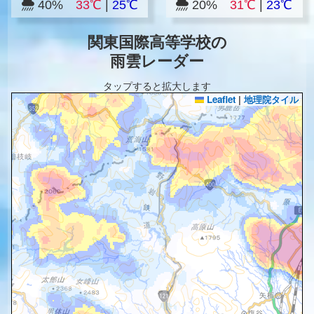
40%
33℃
|
25℃
20%
31℃
|
23℃
関東国際高等学校の
雨雲レーダー
タップすると拡大します
Leaflet
|
地理院タイル