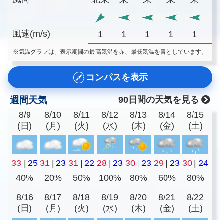
風速(m/s)
1
1
1
1
1
※気温グラフは、表示期間の最高気温を赤、最低気温を青としています。
コンパスを表示
週間天気
90日間の天気を見る
8/9
8/10
8/11
8/12
8/13
8/14
8/15
(日)
(月)
(火)
(水)
(木)
(金)
(土)
33
|
25
31
|
23
31
|
22
28
|
23
30
|
23
29
|
23
30
|
24
40%
20%
50%
100%
80%
60%
80%
8/16
8/17
8/18
8/19
8/20
8/21
8/22
(日)
(月)
(火)
(水)
(木)
(金)
(土)