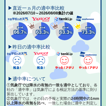
▶直近一ヵ月の適中率比較
※2026/07/10～2026/08/08集計の値
適中率
適中率
適中率
適中率
66.7
63.3
63.3
73.3
%
%
%
%
▶昨日の適中率比較
▶適中率について
①
気象庁では降水の有無の一致を適中としており、
各
社の「適中率」は気象庁による検証方法の基準に則り
算出しています。
②気象庁では、その日の予報と実際の
24時間中の1mm
以上降水の有無を比べ、
一致した場合に適中と判定し