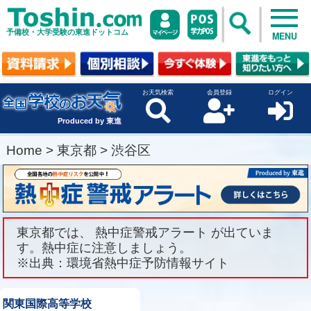
予備校・大学受験の東進ドットコム
MENU
お天気検索
会員登録
ログイン
Produced by 東進
Home
>
東京都
>
渋谷区
東京都では、 熱中症警戒アラート が出ていま
す。熱中症に注意しましょう。
※出典：環境省熱中症予防情報サイト
関東国際高等学校