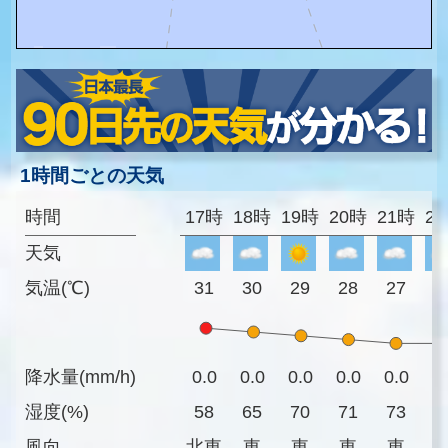
1時間ごとの天気
時間
17時
18時
19時
20時
21時
2
天気
気温(℃)
31
30
29
28
27
2
降水量(mm/h)
0.0
0.0
0.0
0.0
0.0
0
湿度(%)
58
65
70
71
73
7
風向
北東
東
東
東
東