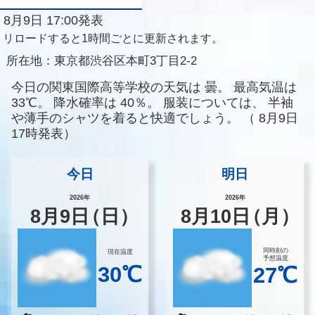
8月9日 17:00発表
リロードすると1時間ごとに更新されます。
所在地：
東京都渋谷区本町3丁目2-2
今日の関東国際高等学校の天気は
曇。
最高気温は
33℃。
降水確率は
40％。
服装については、
半袖
や薄手のシャツを着ると快適でしょう。
（
8月9日
17時発表）
今日
明日
2026年
2026年
8
月
9
日
（日）
8
月
10
日
（月）
同時刻の
現在温度
予想温度
30℃
27℃