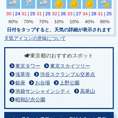
30
|
24
31
|
25
31
|
25
32
|
26
33
|
27
34
|
28
31
|
25
60%
70%
70%
10%
10%
40%
80%
日付をタップすると、天気の詳細が表示されます
天気アイコンの意味について
東京都のおすすめスポット
東京タワー
東京スカイツリー
浅草寺
渋谷スクランブル交差点
銀座
お台場
上野公園
池袋サンシャインシティ
高尾山
昭和記念公園