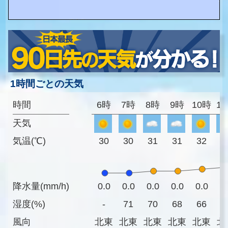
1時間ごとの天気
時間
6時
7時
8時
9時
10時
1
天気
気温(℃)
30
30
31
31
32
3
降水量(mm/h)
0.0
0.0
0.0
0.0
0.0
0
湿度(%)
-
71
70
68
66
6
風向
北東
北東
北東
北東
北東
北