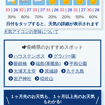
33
|
26
32
|
27
33
|
27
31
|
26
32
|
26
31
|
27
30
|
26
30%
60%
70%
20%
20%
50%
60%
日付をタップすると、天気の詳細が表示されます
天気アイコンの意味について
長崎県のおすすめスポット
ハウステンボス
グラバー園
眼鏡橋
端島(軍艦島)
平和公園
大浦天主堂
原城跡
九十九島
岩戸神社
稲佐山
１ヶ月先のお天気も、
１ヶ月以上先のお天気
もわかる!