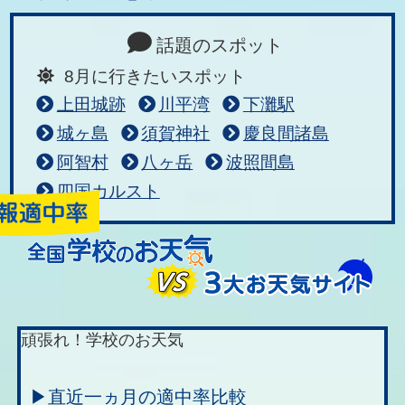
話題のスポット
8月に行きたいスポット
上田城跡
川平湾
下灘駅
城ヶ島
須賀神社
慶良間諸島
阿智村
八ヶ岳
波照間島
四国カルスト
頑張れ！学校のお天気
▶直近一ヵ月の適中率比較