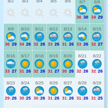
8/2
8/3
8/4
8/5
8/6
8/7
8/8
36
|
30
34
|
29
3
8/9
8/10
8/11
8/12
8/13
8/14
8/15
36
|
29
34
|
26
32
|
26
33
|
26
31
|
26
33
|
26
32
|
27
2
8/16
8/17
8/18
8/19
8/20
8/21
8/22
33
|
27
31
|
26
32
|
26
31
|
27
30
|
26
32
|
26
32
|
26
2
8/23
8/24
8/25
8/26
8/27
8/28
8/29
29
|
26
30
|
25
30
|
26
31
|
26
31
|
26
31
|
26
31
|
25
2