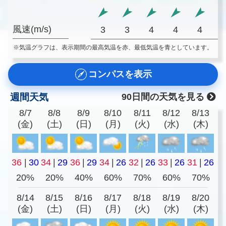
風速(m/s)
3
3
4
4
4
※気温グラフは、表示期間の最高気温を赤、最低気温を青としています。
コンパスを表示
週間天気
90日間の天気を見る
8/7
8/8
8/9
8/10
8/11
8/12
8/13
(金)
(土)
(日)
(月)
(火)
(水)
(木)
36
|
30
34
|
29
36
|
29
34
|
26
32
|
26
33
|
26
31
|
26
20%
20%
40%
60%
70%
60%
70%
8/14
8/15
8/16
8/17
8/18
8/19
8/20
(金)
(土)
(日)
(月)
(火)
(水)
(木)