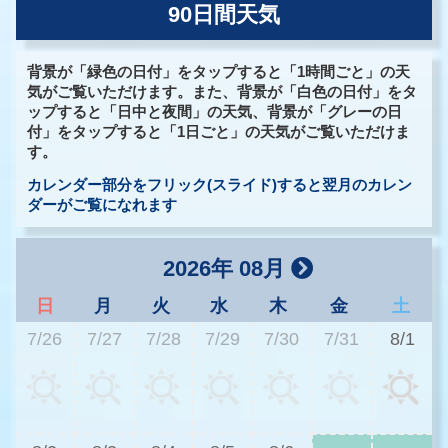
90日間天気
背景が「緑色の日付」をタップすると「1時間ごと」の天
気がご覧いただけます。また、背景が「白色の日付」をタ
ップすると「日中と夜間」の天気、背景が「グレーの日
付」をタップすると「1日ごと」の天気がご覧いただけま
す。
カレンダー部分をフリック(スライド)すると翌月のカレン
ダーがご覧になれます
2026年 08月
日
月
火
水
木
金
土
7/26
7/27
7/28
7/29
7/30
7/31
8/1
3