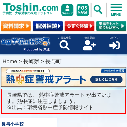
予備校・大学受験の東進ドットコム
MENU
お天気検索
会員登録
ログイン
Produced by 東進
Home
>
長崎県
>
長与町
長崎県では、 熱中症警戒アラート が出ていま
す。熱中症に注意しましょう。
※出典：環境省熱中症予防情報サイト
長与小学校