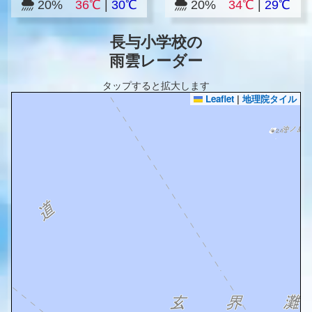
20%
36℃
|
30℃
20%
34℃
|
29℃
長与小学校の
雨雲レーダー
タップすると拡大します
Leaflet
|
地理院タイル