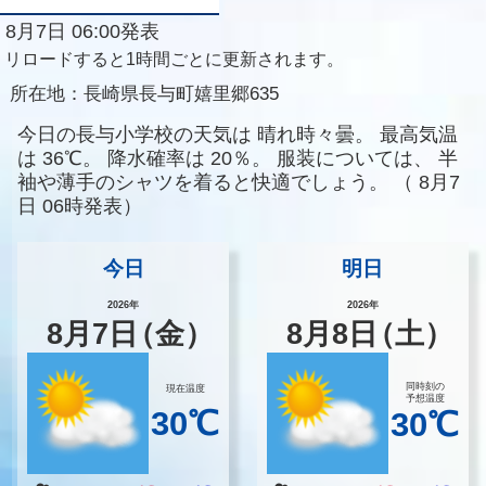
8月7日 06:00発表
リロードすると1時間ごとに更新されます。
所在地：
長崎県長与町嬉里郷635
今日の長与小学校の天気は
晴れ時々曇。
最高気温
は
36℃。
降水確率は
20％。
服装については、
半
袖や薄手のシャツを着ると快適でしょう。
（
8月7
日 06時発表）
今日
明日
2026年
2026年
8
月
7
日
（金）
8
月
8
日
（土）
同時刻の
現在温度
予想温度
30℃
30℃