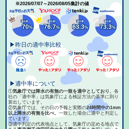
※2026/07/07～2026/08/05集計の値
適中率
適中率
適中率
適中率
70
76.7
63.3
73.3
%
%
%
%
▶昨日の適中率比較
▶適中率について
①
気象庁では降水の有無の一致を適中としており、
各
社の「適中率」は気象庁による検証方法の基準に則り
算出しています。
②気象庁では、その日の予報と実際の
24時間中の1mm
以上降水の有無を比べ、
一致した場合に適中と判定し
ています。
③適中判定の代表地点として、気象庁の定める地点で