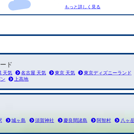
もっと詳しく見る
ード
 天気
名古屋 天気
東京 天気
東京ディズニーランド
パン
上高地
駅
城ヶ島
須賀神社
慶良間諸島
阿智村
八ヶ