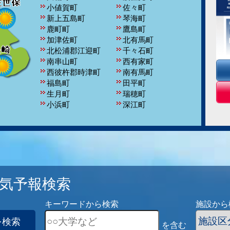
小値賀町
佐々町
新上五島町
琴海町
鹿町町
鷹島町
加津佐町
北有馬町
北松浦郡江迎町
千々石町
南串山町
西有家町
西彼杵郡時津町
南有馬町
福島町
田平町
生月町
瑞穂町
小浜町
深江町
口之津町
江迎町
吾妻町
国見町
有明町
有家町
大島村
愛野町
宇久町
布津町
小佐々町
気予報検索
キーワードから検索
施設から
を検索
を含む