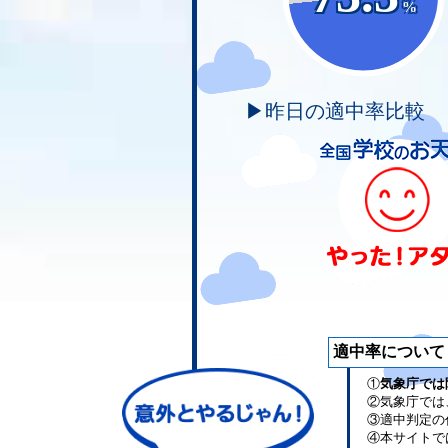
%
▶昨日の適中率比較
適中率について
①
気象庁では
②気象庁では
③適中判定の
④本サイトで