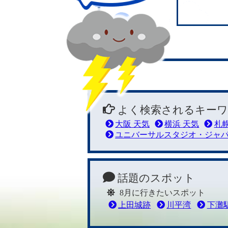
よく検索されるキーワ
大阪 天気
横浜 天気
札幌
ユニバーサルスタジオ・ジャ
話題のスポット
8月に行きたいスポット
上田城跡
川平湾
下灘