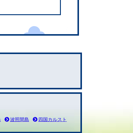
岳
波照間島
四国カルスト