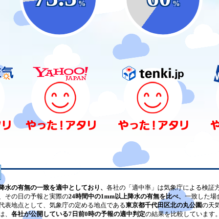
%
%
降水の有無の一致を適中としており、
各社の「適中率」は気象庁による検証
、その日の予報と実際の
24時間中の1mm以上降水の有無を比べ、
一致した場
代表地点として、気象庁の定める地点である
東京都千代田区北の丸公園
の天
は、
各社が公開している7日前0時の予報の適中判定
の結果を比較しています