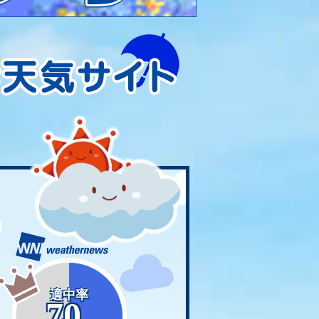
適中率
70