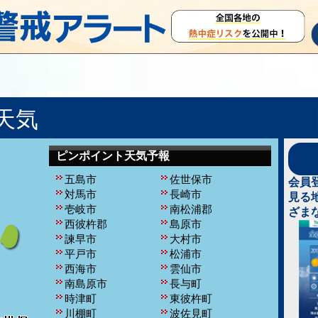
天気
ピンポイント天気予報
五島市
佐世保市
会員
対馬市
長崎市
見る
壱岐市
南松浦郡
ざま
西彼杵郡
島原市
諫早市
大村市
平戸市
松浦市
西海市
雲仙市
南島原市
長与町
時津町
東彼杵町
川棚町
波佐見町