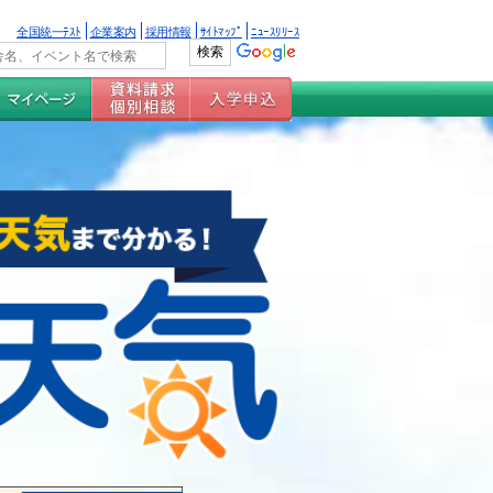
全国統一ﾃｽﾄ
企業案内
採用情報
ｻｲﾄﾏｯﾌﾟ
ﾆｭｰｽﾘﾘｰｽ