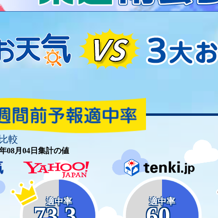
比較
26年08月04日集計の値
適中率
適中率
73.3
60