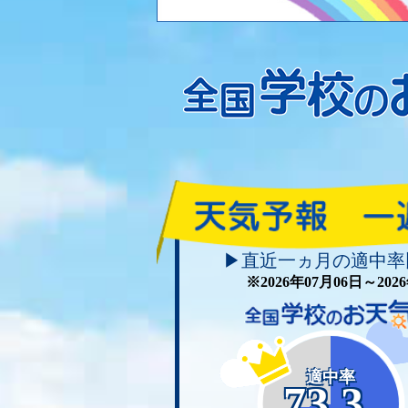
▶直近一ヵ月の適中率
※2026年07月06日～20
適中率
73.3