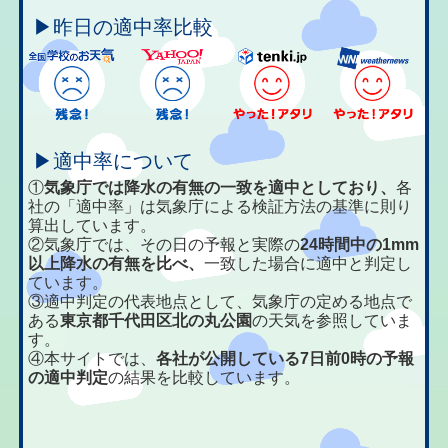
▶昨日の適中率比較
▶適中率について
①
気象庁では降水の有無の一致を適中としており、
各
社の「適中率」は気象庁による検証方法の基準に則り
算出しています。
②気象庁では、その日の予報と実際の
24時間中の1mm
以上降水の有無を比べ、
一致した場合に適中と判定し
ています。
③適中判定の代表地点として、気象庁の定める地点で
ある
東京都千代田区北の丸公園
の天気を参照していま
す。
④本サイトでは、
各社が公開している7日前0時の予報
の適中判定
の結果を比較しています。