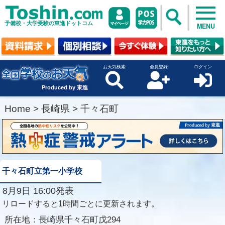
予備校・大学受験の東進ドットコム
MENU
お天気検索
会員登録
ログイン
Produced by 東進
Home
>
長崎県
>
千々石町
千々石町立第一小学校
8月9日 16:00発表
リロードすると1時間ごとに更新されます。
所在地：
長崎県千々石町戊294