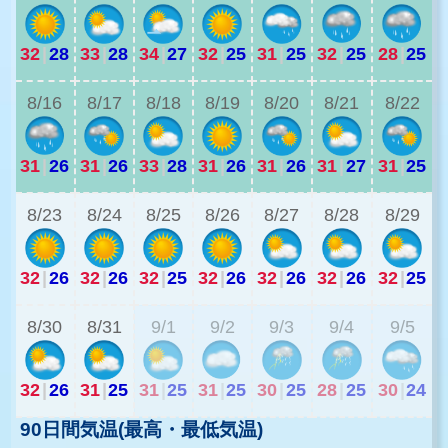
32
|
28
33
|
28
34
|
27
32
|
25
31
|
25
32
|
25
28
|
25
3
8/16
8/17
8/18
8/19
8/20
8/21
8/22
31
|
26
31
|
26
33
|
28
31
|
26
31
|
26
31
|
27
31
|
25
2
8/23
8/24
8/25
8/26
8/27
8/28
8/29
32
|
26
32
|
26
32
|
25
32
|
26
32
|
26
32
|
26
32
|
25
2
8/30
8/31
9/1
9/2
9/3
9/4
9/5
32
|
26
31
|
25
31
|
25
31
|
25
30
|
25
28
|
25
30
|
24
90日間気温(最高・最低気温)