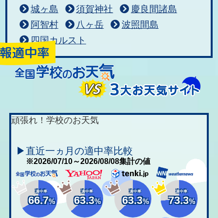
城ヶ島
須賀神社
慶良間諸島
阿智村
八ヶ岳
波照間島
四国カルスト
頑張れ！学校のお天気
▶直近一ヵ月の適中率比較
※2026/07/10～2026/08/08集計の値
適中率
適中率
適中率
適中率
66.7
63.3
63.3
73.3
%
%
%
%