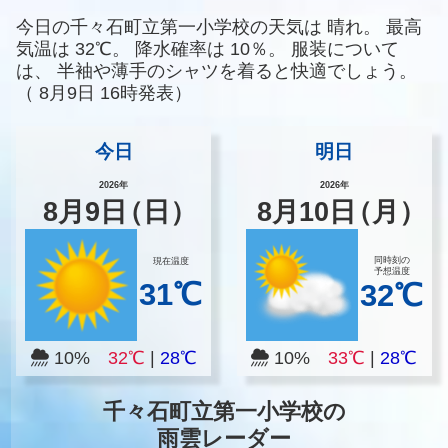
今日の千々石町立第一小学校の天気は
晴れ。
最高
気温は
32℃。
降水確率は
10％。
服装について
は、
半袖や薄手のシャツを着ると快適でしょう。
（
8月9日 16時発表）
今日
明日
2026年
2026年
8
月
9
日
（日）
8
月
10
日
（月）
同時刻の
現在温度
予想温度
31℃
32℃
10%
32℃
|
28℃
10%
33℃
|
28℃
千々石町立第一小学校の
雨雲レーダー