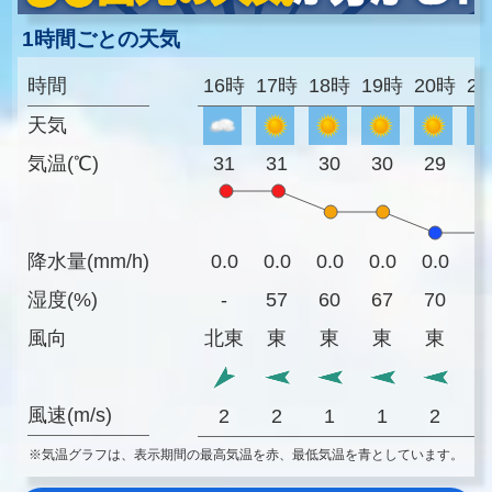
1時間ごとの天気
時間
16時
17時
18時
19時
20時
2
天気
気温(℃)
31
31
30
30
29
2
降水量(mm/h)
0.0
0.0
0.0
0.0
0.0
0
湿度(%)
-
57
60
67
70
7
風向
北東
東
東
東
東
風速(m/s)
2
2
1
1
2
※気温グラフは、表示期間の最高気温を赤、最低気温を青としています。