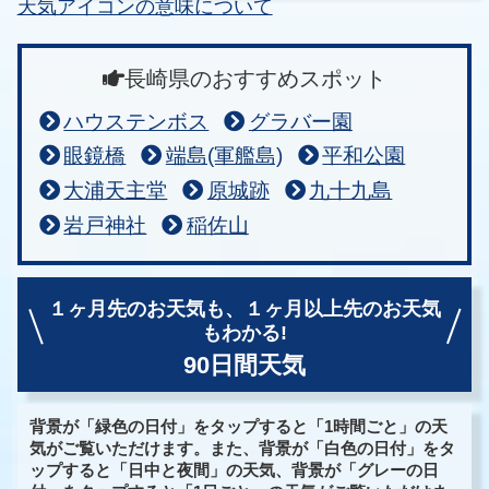
天気アイコンの意味について
長崎県のおすすめスポット
ハウステンボス
グラバー園
眼鏡橋
端島(軍艦島)
平和公園
大浦天主堂
原城跡
九十九島
岩戸神社
稲佐山
１ヶ月先のお天気も、
１ヶ月以上先のお天気
もわかる!
90日間天気
背景が「緑色の日付」をタップすると「1時間ごと」の天
気がご覧いただけます。また、背景が「白色の日付」をタ
ップすると「日中と夜間」の天気、背景が「グレーの日