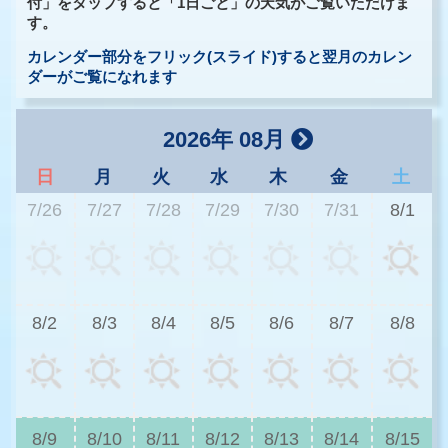
付」をタップすると「1日ごと」の天気がご覧いただけま
す。
カレンダー部分をフリック(スライド)すると翌月のカレン
ダーがご覧になれます
2026年 08月
日
月
火
水
木
金
土
7/26
7/27
7/28
7/29
7/30
7/31
8/1
3
8/2
8/3
8/4
8/5
8/6
8/7
8/8
3
8/9
8/10
8/11
8/12
8/13
8/14
8/15