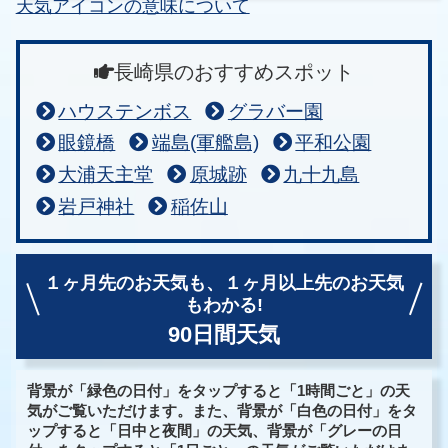
天気アイコンの意味について
長崎県のおすすめスポット
ハウステンボス
グラバー園
眼鏡橋
端島(軍艦島)
平和公園
大浦天主堂
原城跡
九十九島
岩戸神社
稲佐山
１ヶ月先のお天気も、
１ヶ月以上先のお天気
もわかる!
90日間天気
背景が「緑色の日付」をタップすると「1時間ごと」の天
気がご覧いただけます。また、背景が「白色の日付」をタ
ップすると「日中と夜間」の天気、背景が「グレーの日