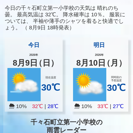
今日の千々石町立第一小学校の天気は
晴れのち
曇。
最高気温は
32℃。
降水確率は
10％。
服装に
ついては、
半袖や薄手のシャツを着ると快適でし
ょう。
（
8月9日 18時発表）
今日
明日
2026年
2026年
8
月
9
日
（日）
8
月
10
日
（月）
同時刻の
現在温度
予想温度
30℃
30℃
10%
32℃
|
28℃
10%
33℃
|
27℃
千々石町立第一小学校の
雨雲レーダー