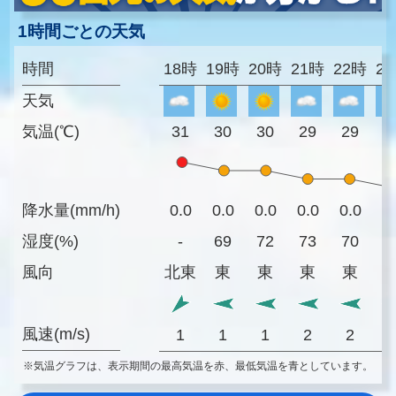
1時間ごとの天気
時間
18時
19時
20時
21時
22時
2
天気
気温(℃)
31
30
30
29
29
2
降水量(mm/h)
0.0
0.0
0.0
0.0
0.0
0
湿度(%)
-
69
72
73
70
6
風向
北東
東
東
東
東
風速(m/s)
1
1
1
2
2
※気温グラフは、表示期間の最高気温を赤、最低気温を青としています。