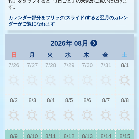
付」をタップすると「1日ごと」の天気がご覧いただけま
す。
カレンダー部分をフリック(スライド)すると翌月のカレン
ダーがご覧になれます
2026年 08月
日
月
火
水
木
金
土
7/26
7/27
7/28
7/29
7/30
7/31
8/1
3
8/2
8/3
8/4
8/5
8/6
8/7
8/8
3
8/9
8/10
8/11
8/12
8/13
8/14
8/15