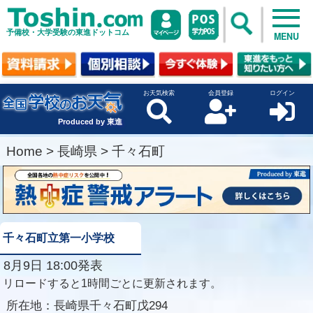
予備校・大学受験の東進ドットコム
MENU
お天気検索
会員登録
ログイン
Produced by 東進
Home
>
長崎県
>
千々石町
千々石町立第一小学校
8月9日 18:00発表
リロードすると1時間ごとに更新されます。
所在地：
長崎県千々石町戊294