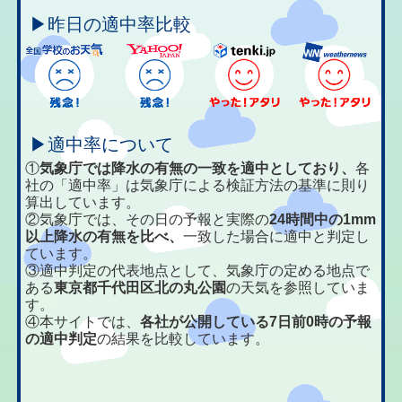
▶昨日の適中率比較
▶適中率について
①
気象庁では降水の有無の一致を適中としており、
各
社の「適中率」は気象庁による検証方法の基準に則り
算出しています。
②気象庁では、その日の予報と実際の
24時間中の1mm
以上降水の有無を比べ、
一致した場合に適中と判定し
ています。
③適中判定の代表地点として、気象庁の定める地点で
ある
東京都千代田区北の丸公園
の天気を参照していま
す。
④本サイトでは、
各社が公開している7日前0時の予報
の適中判定
の結果を比較しています。