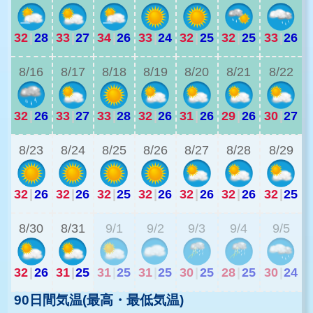
32
|
28
33
|
27
34
|
26
33
|
24
32
|
25
32
|
25
33
|
26
3
8/16
8/17
8/18
8/19
8/20
8/21
8/22
32
|
26
33
|
27
33
|
28
32
|
26
31
|
26
29
|
26
30
|
27
2
8/23
8/24
8/25
8/26
8/27
8/28
8/29
32
|
26
32
|
26
32
|
25
32
|
26
32
|
26
32
|
26
32
|
25
2
8/30
8/31
9/1
9/2
9/3
9/4
9/5
32
|
26
31
|
25
31
|
25
31
|
25
30
|
25
28
|
25
30
|
24
90日間気温(最高・最低気温)