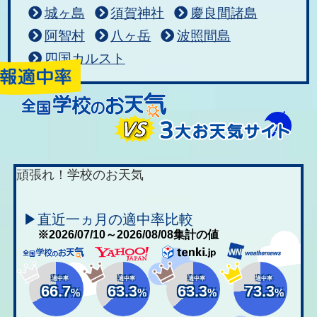
城ヶ島
須賀神社
慶良間諸島
阿智村
八ヶ岳
波照間島
四国カルスト
頑張れ！学校のお天気
▶直近一ヵ月の適中率比較
※2026/07/10～2026/08/08集計の値
適中率
適中率
適中率
適中率
66.7
63.3
63.3
73.3
%
%
%
%