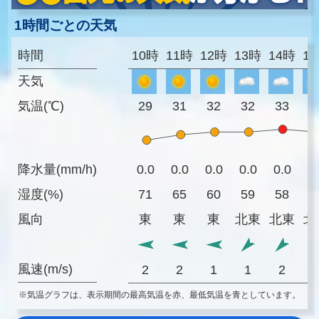
1時間ごとの天気
時間
10時
11時
12時
13時
14時
1
天気
気温(℃)
29
31
32
32
33
3
降水量(mm/h)
0.0
0.0
0.0
0.0
0.0
0
湿度(%)
71
65
60
59
58
6
風向
東
東
東
北東
北東
北
風速(m/s)
2
2
1
1
2
※気温グラフは、表示期間の最高気温を赤、最低気温を青としています。