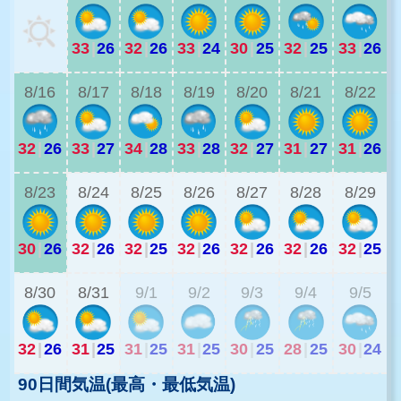
33
|
26
32
|
26
33
|
24
30
|
25
32
|
25
33
|
26
3
8/16
8/17
8/18
8/19
8/20
8/21
8/22
32
|
26
33
|
27
34
|
28
33
|
28
32
|
27
31
|
27
31
|
26
2
8/23
8/24
8/25
8/26
8/27
8/28
8/29
30
|
26
32
|
26
32
|
25
32
|
26
32
|
26
32
|
26
32
|
25
2
8/30
8/31
9/1
9/2
9/3
9/4
9/5
32
|
26
31
|
25
31
|
25
31
|
25
30
|
25
28
|
25
30
|
24
90日間気温(最高・最低気温)