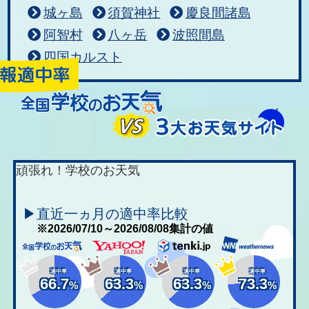
城ヶ島
須賀神社
慶良間諸島
阿智村
八ヶ岳
波照間島
四国カルスト
頑張れ！学校のお天気
▶直近一ヵ月の適中率比較
※2026/07/10～2026/08/08集計の値
適中率
適中率
適中率
適中率
66.7
63.3
63.3
73.3
%
%
%
%