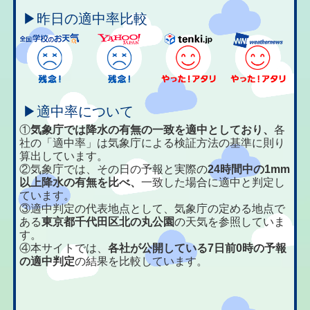
▶昨日の適中率比較
▶適中率について
①
気象庁では降水の有無の一致を適中としており、
各
社の「適中率」は気象庁による検証方法の基準に則り
算出しています。
②気象庁では、その日の予報と実際の
24時間中の1mm
以上降水の有無を比べ、
一致した場合に適中と判定し
ています。
③適中判定の代表地点として、気象庁の定める地点で
ある
東京都千代田区北の丸公園
の天気を参照していま
す。
④本サイトでは、
各社が公開している7日前0時の予報
の適中判定
の結果を比較しています。