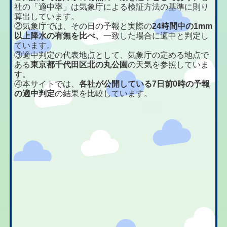
社の「適中率」は気象庁による検証方法の基準に則り
算出しています。
②気象庁では、その日の予報と実際の
24時間中の1mm
以上降水の有無を比べ、
一致した場合に適中と判定し
ています。
③適中判定の代表地点として、気象庁の定める地点で
ある
東京都千代田区北の丸公園
の天気を参照していま
す。
④本サイトでは、
各社が公開している7日前0時の予報
の適中判定
の結果を比較しています。