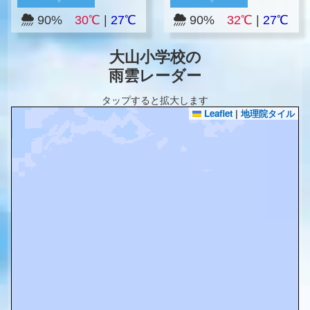
90%
30℃
|
27℃
90%
32℃
|
27℃
大山小学校の
雨雲レーダー
タップすると拡大します
Leaflet
|
地理院タイル