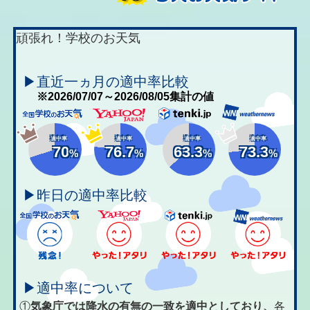
頑張れ！学校のお天気
▶直近一ヵ月の適中率比較
※2026/07/07～2026/08/05集計の値
適中率
適中率
適中率
適中率
70
76.7
63.3
73.3
%
%
%
%
▶昨日の適中率比較
▶適中率について
①
気象庁では降水の有無の一致を適中としており、
各