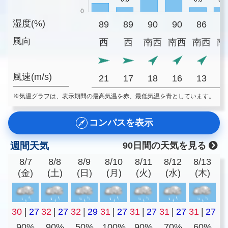
湿度(%)
89
89
90
90
86
8
風向
西
西
南西
南西
南西
南
風速(m/s)
21
17
18
16
13
1
※気温グラフは、表示期間の最高気温を赤、最低気温を青としています。
コンパスを表示
週間天気
90日間の天気を見る
8/7
8/8
8/9
8/10
8/11
8/12
8/13
(金)
(土)
(日)
(月)
(火)
(水)
(木)
30
|
27
32
|
27
32
|
29
31
|
27
31
|
27
31
|
27
31
|
27
90%
90%
50%
100%
90%
70%
60%