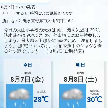
8月7日 17:00発表
リロードすると1時間ごとに更新されます。
所在地：
沖縄県宜野湾市大山5丁目16-1
今日の大山小学校の天気は
雨。
最高気温は
30℃。
降水確率は
90％のため、外出時には傘を持参しま
しょう。最大風速予想が17m/sのため、注意しまし
ょう。
服装については、
半袖や薄手のシャツを着
ると快適でしょう。
（
8月7日 17時発表）
今日
明日
2026年
2026年
8
月
7
日
（金）
8
月
8
日
（土）
同時刻の
現在温度
予想温度
28℃
30℃