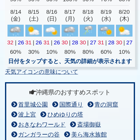
8/14
8/15
8/16
8/17
8/18
8/19
8/20
(金)
(土)
(日)
(月)
(火)
(水)
(木)
32
|
26
31
|
26
31
|
26
30
|
28
30
|
27
31
|
28
30
|
27
60%
30%
10%
80%
80%
60%
10%
日付をタップすると、天気の詳細が表示されます
天気アイコンの意味について
沖縄県のおすすめスポット
首里城公園
国際通り
青の洞窟
波上宮
ひめゆりの塔
おきなわワールド
斎場御嶽
ガンガラーの谷
美ら海水族館