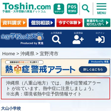
予備校・大学受験の東進ドットコム
MENU
お天気検索
会員登録
ログイン
Produced by 東進
Home
>
沖縄県
>
宜野湾市
沖縄県（八重山地方）では、 熱中症警戒アラー
ト が出ています。熱中症に注意しましょう。
※出典：環境省熱中症予防情報サイト
大山小学校