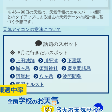
※ 46～90日の天気は、天気予報のエキスパート機関
とのタイアップによる過去の天気データの統計値に基
づく予想です。
天気アイコンの意味について
話題のスポット
8月に行きたいスポット
上田城跡
川平湾
下灘駅
城ヶ島
須賀神社
慶良間諸島
阿智村
八ヶ岳
波照間島
四国カルスト