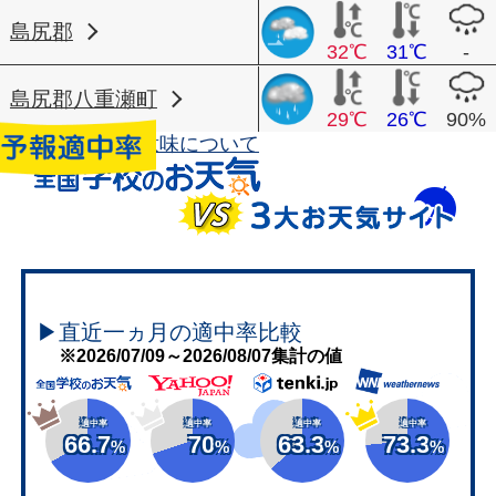
島尻郡
32℃
31℃
-
島尻郡八重瀬町
29℃
26℃
90%
天気アイコンの意味について
▶直近一ヵ月の適中率比較
※2026/07/09～2026/08/07集計の値
適中率
適中率
適中率
適中率
66.7
70
63.3
73.3
%
%
%
%