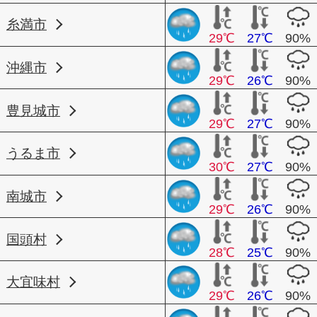
糸満市
29℃
27℃
90%
沖縄市
29℃
26℃
90%
豊見城市
29℃
27℃
90%
うるま市
30℃
27℃
90%
南城市
29℃
26℃
90%
国頭村
28℃
25℃
90%
大宜味村
29℃
26℃
90%