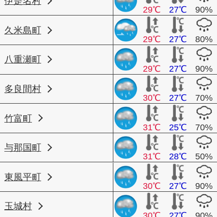
伊是名村
29℃
27℃
90%
久米島町
29℃
27℃
80%
八重瀬町
29℃
27℃
90%
多良間村
30℃
27℃
70%
竹富町
31℃
25℃
70%
与那国町
31℃
28℃
50%
東風平町
30℃
27℃
90%
玉城村
30℃
27℃
90%