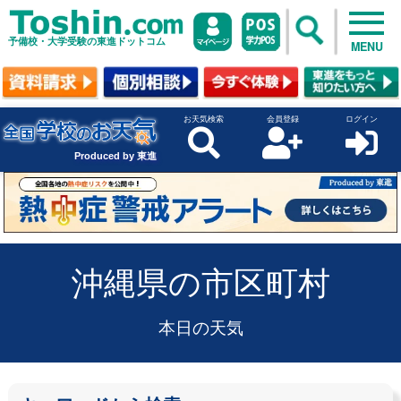
予備校・大学受験の東進ドットコム
MENU
お天気検索
会員登録
ログイン
Produced by 東進
沖縄県の市区町村
本日の天気