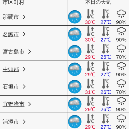
市区町村
本日の天気
那覇市
30℃
27℃
90%
名護市
30℃
27℃
90%
宮古島市
29℃
26℃
70%
中頭郡
29℃
27℃
90%
石垣市
31℃
26℃
70%
宜野湾市
29℃
26℃
90%
浦添市
29℃
27℃
90%