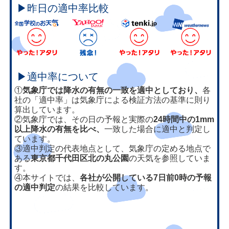
▶昨日の適中率比較
▶適中率について
①
気象庁では降水の有無の一致を適中としており、
各
社の「適中率」は気象庁による検証方法の基準に則り
算出しています。
②気象庁では、その日の予報と実際の
24時間中の1mm
以上降水の有無を比べ、
一致した場合に適中と判定し
ています。
③適中判定の代表地点として、気象庁の定める地点で
ある
東京都千代田区北の丸公園
の天気を参照していま
す。
④本サイトでは、
各社が公開している7日前0時の予報
の適中判定
の結果を比較しています。