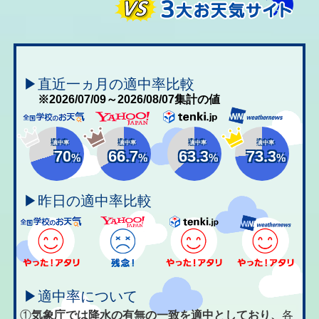
▶直近一ヵ月の適中率比較
※2026/07/09～2026/08/07集計の値
適中率
適中率
適中率
適中率
70
66.7
63.3
73.3
%
%
%
%
▶昨日の適中率比較
▶適中率について
①
気象庁では降水の有無の一致を適中としており、
各