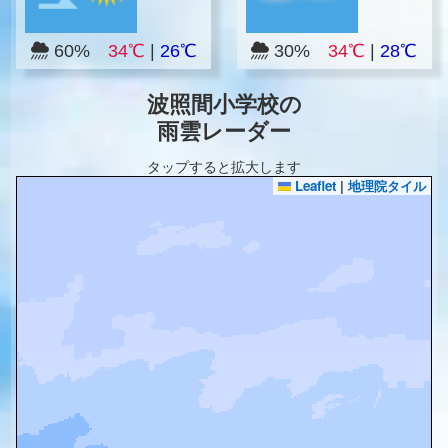
60%
34℃
|
26℃
30%
34℃
|
28℃
波照間小学校の
雨雲レーダー
タップすると拡大します
Leaflet
|
地理院タイル