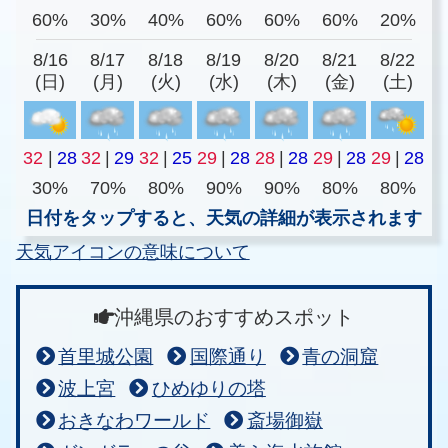
60%
30%
40%
60%
60%
60%
20%
8/16
8/17
8/18
8/19
8/20
8/21
8/22
(日)
(月)
(火)
(水)
(木)
(金)
(土)
32
|
28
32
|
29
32
|
25
29
|
28
28
|
28
29
|
28
29
|
28
30%
70%
80%
90%
90%
80%
80%
日付をタップすると、天気の詳細が表示されます
天気アイコンの意味について
沖縄県のおすすめスポット
首里城公園
国際通り
青の洞窟
波上宮
ひめゆりの塔
おきなわワールド
斎場御嶽