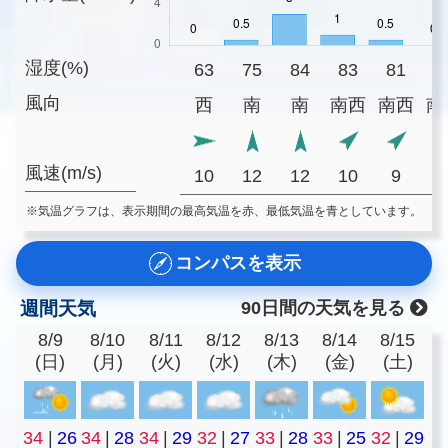
湿度(%)
63
75
84
83
81
7
風向
西
南
南
南西
南西
南
風速(m/s)
10
12
12
10
9
※気温グラフは、表示期間の最高気温を赤、最低気温を青としています。
コンパスを表示
週間天気
90日間の天気を見る
8/9
8/10
8/11
8/12
8/13
8/14
8/15
(日)
(月)
(火)
(水)
(木)
(金)
(土)
34
|
26
34
|
28
34
|
29
32
|
27
33
|
28
33
|
25
32
|
29