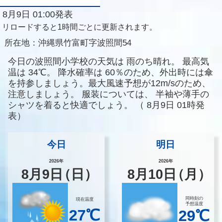
8月9日 01:00発表
リロードすると1時間ごとに更新されます。
所在地：
沖縄県竹富町字波照間54
今日の波照間小学校の天気は
雨のち晴れ。
最高気
温は
34℃。
降水確率は
60％のため、外出時には傘
を持参しましょう。最大風速予想が12m/sのため、
注意しましょう。
服装については、
半袖や薄手の
シャツを着ると快適でしょう。
（
8月9日 01時発
表）
今日
明日
2026年
2026年
8
月
9
日
（日）
8
月
10
日
（月）
同時刻の
現在温度
予想温度
27℃
29℃