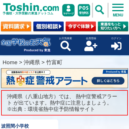
予備校・大学受験の東進ドットコム
MENU
お天気検索
会員登録
ログイン
Produced by 東進
Home
>
沖縄県
>
竹富町
沖縄県（八重山地方）では、 熱中症警戒アラー
ト が出ています。熱中症に注意しましょう。
※出典：環境省熱中症予防情報サイト
波照間小学校