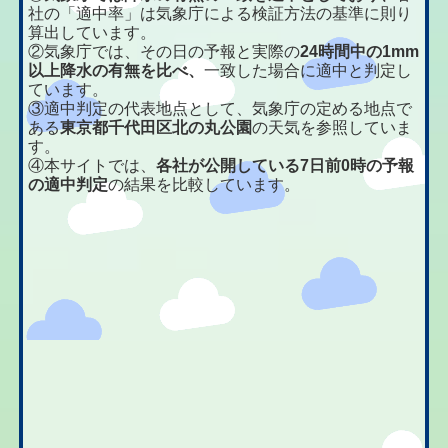
社の「適中率」は気象庁による検証方法の基準に則り
算出しています。
②気象庁では、その日の予報と実際の
24時間中の1mm
以上降水の有無を比べ、
一致した場合に適中と判定し
ています。
③適中判定の代表地点として、気象庁の定める地点で
ある
東京都千代田区北の丸公園
の天気を参照していま
す。
④本サイトでは、
各社が公開している7日前0時の予報
の適中判定
の結果を比較しています。