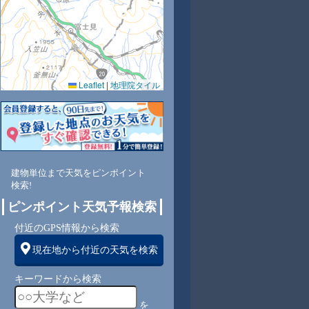
0.0
0.0
0.0
0.0
0.0
0.0
0.0
0.0
0.0
Leaflet
|
地理院タイル
52
51
51
51
60
69
77
83
88
北
北
北
北
北
北
北
南西
東
建物単位まで天気をピンポイント
3
3
3
3
3
2
2
1
1
検索!
ピンポイント天気予報検索
付近のGPS情報から検索
現在地から付近の天気を検索
キーワードから検索
を