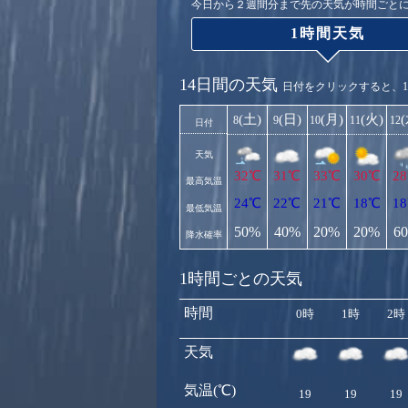
今日から２週間分まで先の天気が時間ごと
1時間天気
14日間の天気
日付をクリックすると、
(土)
(日)
(月)
(火)
8
9
10
11
12
日付
天気
32℃
31℃
33℃
30℃
2
最高気温
24℃
22℃
21℃
18℃
1
最低気温
50%
40%
20%
20%
6
降水確率
1時間ごとの天気
時間
0時
1時
2時
天気
気温(℃)
19
19
19