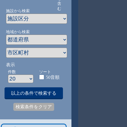
含
む
施設から検索
地域から検索
表示
件数
ソート
50音順
以上の条件で検索する
検索条件をクリア