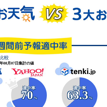
比較
26年08月07日集計の値
適中率
適中率
70
63.3
%
%