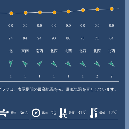
0.0
0.0
0.0
0.0
0.0
0.0
0.0
0.0
0.0
94
94
94
93
86
78
71
64
58
北
東南
南西
北西
北西
北西
北西
北西
北
1
1
1
1
1
1
2
2
3
グラフは、表示期間の最高気温を赤、最低気温を青としています。
北
31℃
17℃
3m/s
風速
風向
最高
最低