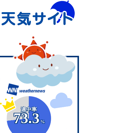
適中率
73.3
%