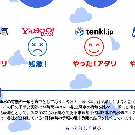
降水の有無の一致を適中としており、
各社の「適中率」は気象庁による検証
、その日の予報と実際の
24時間中の1mm以上降水の有無を比べ、
一致した場
代表地点として、気象庁の定める地点である
東京都千代田区北の丸公園
の天
は、
各社が公開している7日前0時の予報の適中判定
の結果を比較しています
もっと詳しく見る