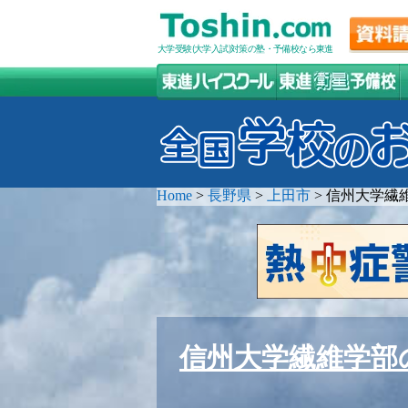
大学受験(大学入試)対策の塾・予備校なら東進
Home
>
長野県
>
上田市
>
信州大学繊
信州大学繊維学部