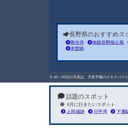
長野県のおすすめス
善光寺
地獄谷野猿公苑
木曽路
※ 46～90日の天気は、天気予報のエキスパ
話題のスポット
8月に行きたいスポット
上田城跡
川平湾
下灘