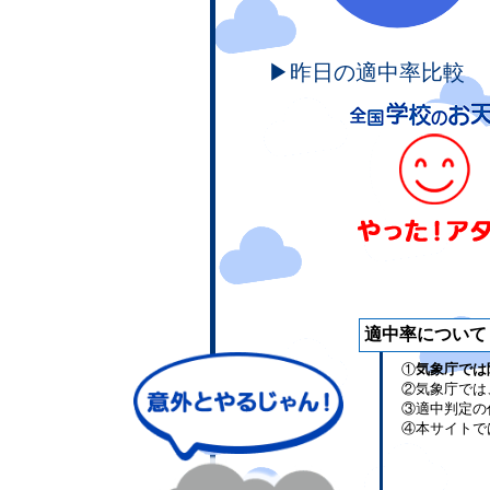
▶昨日の適中率比較
適中率について
①
気象庁では
②気象庁では
③適中判定の
④本サイトで