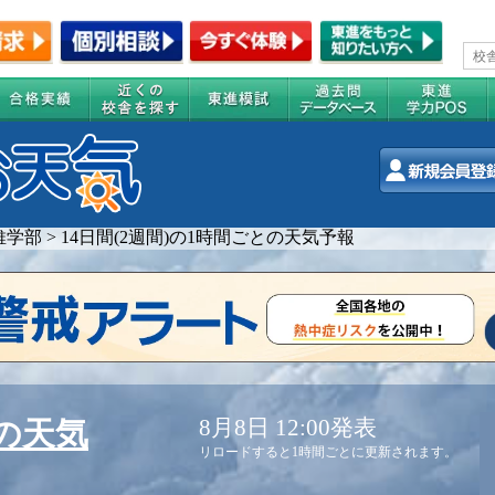
維学部
>
14日間(2週間)の1時間ごとの天気予報
8月8日 12:00発表
の天気
リロードすると1時間ごとに更新されます。