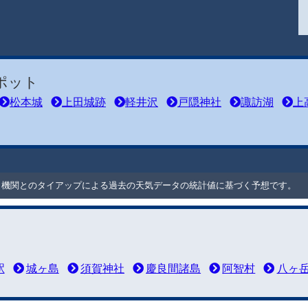
ポット
松本城
上田城跡
軽井沢
戸隠神社
諏訪湖
上
ート機関とのタイアップによる過去の天気データの統計値に基づく予想です。
駅
城ヶ島
須賀神社
慶良間諸島
阿智村
八ヶ