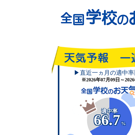
▶直近一ヵ月の適中率
※2026年07月09日～20
適中率
66.7
%