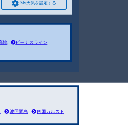
My天気を設定する
高地
ビーナスライン
岳
波照間島
四国カルスト