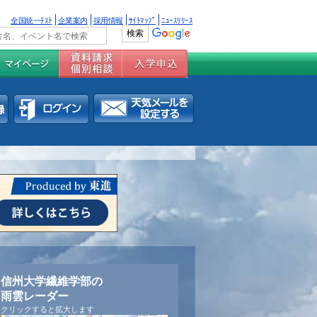
全国統一ﾃｽﾄ
企業案内
採用情報
ｻｲﾄﾏｯﾌﾟ
ﾆｭｰｽﾘﾘｰｽ
信州大学繊維学部の
雨雲レーダー
クリックすると拡大します