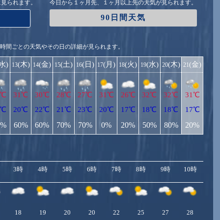
に見られます。
今日から１ヶ月先、１ヶ月以上先の天気が見られます。
90日間天気
1時間ごとの天気やその日の詳細が見られます。
(水)
(木)
(金)
(土)
(日)
(月)
(火)
(水)
(木)
(金)
13
14
15
16
17
18
19
20
21
8℃
31℃
30℃
28℃
27℃
31℃
26℃
32℃
32℃
31℃
8℃
20℃
22℃
21℃
23℃
20℃
17℃
18℃
18℃
17℃
0%
60%
60%
70%
70%
0%
20%
50%
80%
20%
3時
4時
5時
6時
7時
8時
9時
10時
11
18
19
20
20
22
25
27
28
29