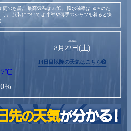
は
雨のち曇。
最高気温は
32℃。
降水確率は
50％のた
ょう。
服装については
半袖や薄手のシャツを着ると快
表）
2026年
8月22日(土)
14日目以降の天気はこちら
17℃
20%