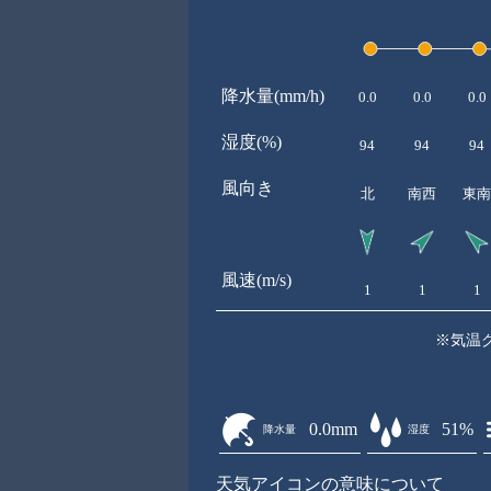
降水量(mm/h)
0.0
0.0
0.0
湿度(%)
94
94
94
風向き
北
南西
東南
風速(m/s)
1
1
1
※気温
0.0mm
51%
降水量
湿度
天気アイコンの意味について