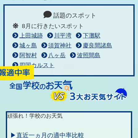
話題のスポット
8月に行きたいスポット
上田城跡
川平湾
下灘駅
城ヶ島
須賀神社
慶良間諸島
阿智村
八ヶ岳
波照間島
四国カルスト
頑張れ！学校のお天気
▶直近一ヵ月の適中率比較