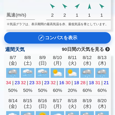
風速(m/s)
2
2
1
1
1
※気温グラフは、表示期間の最高気温を赤、最低気温を青としています。
コンパスを表示
週間天気
90日間の天気を見る
8/7
8/8
8/9
8/10
8/11
8/12
8/13
(金)
(土)
(日)
(月)
(火)
(水)
(木)
34
|
23
32
|
23
33
|
23
32
|
16
30
|
18
28
|
18
31
|
21
50%
50%
50%
60%
20%
60%
60%
8/14
8/15
8/16
8/17
8/18
8/19
8/20
(金)
(土)
(日)
(月)
(火)
(水)
(木)