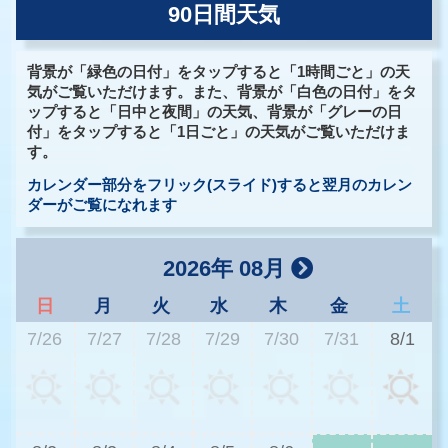
90日間天気
背景が「緑色の日付」をタップすると「1時間ごと」の天
気がご覧いただけます。また、背景が「白色の日付」をタ
ップすると「日中と夜間」の天気、背景が「グレーの日
付」をタップすると「1日ごと」の天気がご覧いただけま
す。
カレンダー部分をフリック(スライド)すると翌月のカレン
ダーがご覧になれます
2026年 08月
日
月
火
水
木
金
土
7/26
7/27
7/28
7/29
7/30
7/31
8/1
2