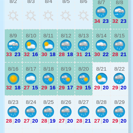
8/2
8/3
8/4
8/5
8/6
8/7
8/8
34
|
23
32
|
23
2
8/9
8/10
8/11
8/12
8/13
8/14
8/15
33
|
23
32
|
16
30
|
18
28
|
18
31
|
21
30
|
22
28
|
21
2
8/16
8/17
8/18
8/19
8/20
8/21
8/22
32
|
18
27
|
15
29
|
16
29
|
17
29
|
15
29
|
20
29
|
20
2
8/23
8/24
8/25
8/26
8/27
8/28
8/29
28
|
20
27
|
20
28
|
19
27
|
20
28
|
21
27
|
20
29
|
20
2