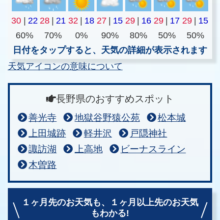
30
|
22
28
|
21
32
|
18
27
|
15
29
|
16
29
|
17
29
|
15
60%
70%
0%
90%
80%
50%
50%
日付をタップすると、天気の詳細が表示されます
天気アイコンの意味について
長野県のおすすめスポット
善光寺
地獄谷野猿公苑
松本城
上田城跡
軽井沢
戸隠神社
諏訪湖
上高地
ビーナスライン
木曽路
１ヶ月先のお天気も、
１ヶ月以上先のお天気
もわかる!