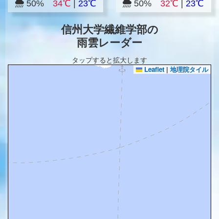
50%
34℃
|
23℃
50%
32℃
|
23℃
信州大学繊維学部の
雨雲レーダー
タップすると拡大します
Leaflet
|
地理院タイル