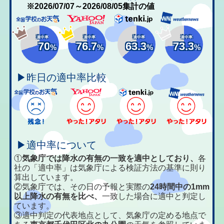
※2026/07/07～2026/08/05集計の値
適中率
適中率
適中率
適中率
70
76.7
63.3
73.3
%
%
%
%
▶昨日の適中率比較
▶適中率について
①
気象庁では降水の有無の一致を適中としており、
各
社の「適中率」は気象庁による検証方法の基準に則り
算出しています。
②気象庁では、その日の予報と実際の
24時間中の1mm
以上降水の有無を比べ、
一致した場合に適中と判定し
ています。
③適中判定の代表地点として、気象庁の定める地点で