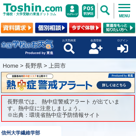
予備校・大学受験の東進ドットコム
MENU
お天気検索
会員登録
ログイン
Produced by 東進
Home
>
長野県
>
上田市
長野県では、 熱中症警戒アラート が出ていま
す。熱中症に注意しましょう。
※出典：環境省熱中症予防情報サイト
信州大学繊維学部