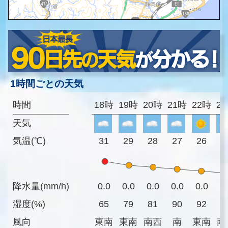
1時間ごとの天気
時間
18時
19時
20時
21時
22時
2
天気
気温(℃)
31
29
28
27
26
2
降水量(mm/h)
0.0
0.0
0.0
0.0
0.0
0
湿度(%)
65
79
81
90
92
9
風向
東南
東南
南西
南
東南
南