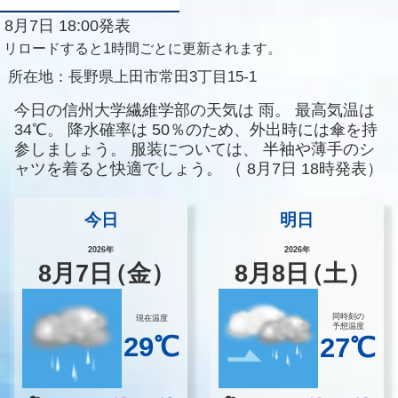
8月7日 18:00発表
リロードすると1時間ごとに更新されます。
所在地：
長野県上田市常田3丁目15-1
今日の信州大学繊維学部の天気は
雨。
最高気温は
34℃。
降水確率は
50％のため、外出時には傘を持
参しましょう。
服装については、
半袖や薄手のシ
ャツを着ると快適でしょう。
（
8月7日 18時発表）
今日
明日
2026年
2026年
8
月
7
日
（金）
8
月
8
日
（土）
同時刻の
現在温度
予想温度
29℃
27℃