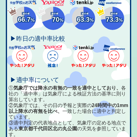
適中率
適中率
適中率
適中率
66.7
70
63.3
73.3
%
%
%
%
▶昨日の適中率比較
▶適中率について
①
気象庁では降水の有無の一致を適中としており、
各
社の「適中率」は気象庁による検証方法の基準に則り
算出しています。
②気象庁では、その日の予報と実際の
24時間中の1mm
以上降水の有無を比べ、
一致した場合に適中と判定し
ています。
③適中判定の代表地点として、気象庁の定める地点で
ある
東京都千代田区北の丸公園
の天気を参照していま
す。