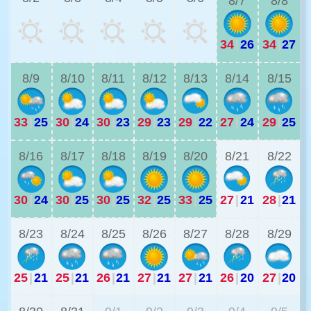
8/7
8/8
34
|
26
34
|
27
2
8/9
8/10
8/11
8/12
8/13
8/14
8/15
33
|
25
30
|
24
30
|
23
29
|
23
29
|
22
27
|
24
29
|
25
2
8/16
8/17
8/18
8/19
8/20
8/21
8/22
30
|
24
30
|
25
30
|
25
32
|
25
33
|
25
27
|
21
28
|
21
2
8/23
8/24
8/25
8/26
8/27
8/28
8/29
25
|
21
25
|
21
26
|
21
27
|
21
27
|
21
26
|
20
27
|
20
2