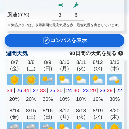
風速(m/s)
3
6
※気温グラフは、表示期間の最高気温を赤、最低気温を青としています。
コンパスを表示
週間天気
90日間の天気を見る
8/7
8/8
8/9
8/10
8/11
8/12
8/13
(金)
(土)
(日)
(月)
(火)
(水)
(木)
34
|
26
34
|
27
33
|
25
30
|
24
30
|
23
29
|
23
29
|
22
20%
20%
30%
10%
10%
10%
30%
8/14
8/15
8/16
8/17
8/18
8/19
8/20
(金)
(土)
(日)
(月)
(火)
(水)
(木)