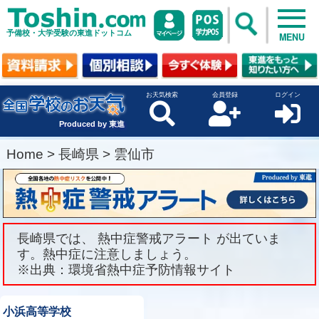
予備校・大学受験の東進ドットコム
MENU
お天気検索
会員登録
ログイン
Produced by 東進
Home
>
長崎県
>
雲仙市
長崎県では、 熱中症警戒アラート が出ていま
す。熱中症に注意しましょう。
※出典：環境省熱中症予防情報サイト
小浜高等学校