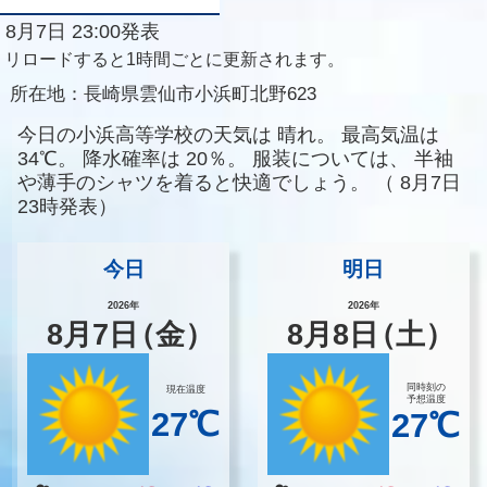
8月7日 23:00発表
リロードすると1時間ごとに更新されます。
所在地：
長崎県雲仙市小浜町北野623
今日の小浜高等学校の天気は
晴れ。
最高気温は
34℃。
降水確率は
20％。
服装については、
半袖
や薄手のシャツを着ると快適でしょう。
（
8月7日
23時発表）
今日
明日
2026年
2026年
8
月
7
日
（金）
8
月
8
日
（土）
同時刻の
現在温度
予想温度
27℃
27℃