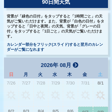
90日間天気
背景が「緑色の日付」をタップすると「1時間ごと」の天
気がご覧いただけます。また、背景が「白色の日付」をタ
ップすると「日中と夜間」の天気、背景が「グレーの日
付」をタップすると「1日ごと」の天気がご覧いただけま
す。
カレンダー部分をフリック(スライド)すると翌月のカレン
ダーがご覧になれます
2026年 08月
日
月
火
水
木
金
土
7/26
7/27
7/28
7/29
7/30
7/31
8/1
2
8/2
8/3
8/4
8/5
8/6