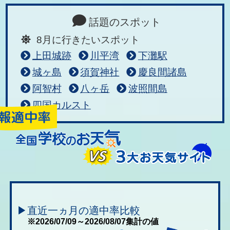
話題のスポット
8月に行きたいスポット
上田城跡
川平湾
下灘駅
城ヶ島
須賀神社
慶良間諸島
阿智村
八ヶ岳
波照間島
四国カルスト
▶直近一ヵ月の適中率比較
※2026/07/09～2026/08/07集計の値