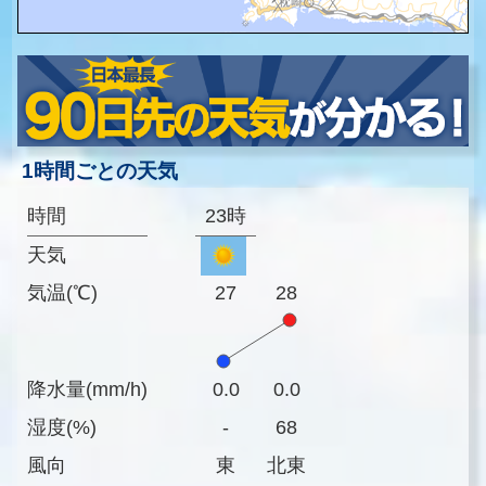
1時間ごとの天気
時間
23時
天気
気温(℃)
27
28
降水量(mm/h)
0.0
0.0
湿度(%)
-
68
風向
東
北東