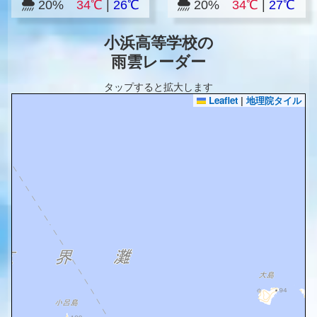
20%
34℃
|
26℃
20%
34℃
|
27℃
小浜高等学校の
雨雲レーダー
タップすると拡大します
Leaflet
|
地理院タイル