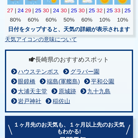
27
|
24
29
|
25
30
|
24
30
|
25
30
|
25
32
|
25
33
|
25
80%
60%
60%
50%
60%
10%
10%
日付をタップすると、天気の詳細が表示されます
天気アイコンの意味について
長崎県のおすすめスポット
ハウステンボス
グラバー園
眼鏡橋
端島(軍艦島)
平和公園
大浦天主堂
原城跡
九十九島
岩戸神社
稲佐山
１ヶ月先のお天気も、
１ヶ月以上先のお天気
もわかる!