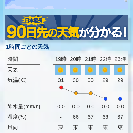
1時間ごとの天気
時間
19時
20時
21時
22時
23時
天気
気温(℃)
31
30
30
29
29
降水量(mm/h)
0.0
0.0
0.0
0.0
0.0
湿度(%)
-
66
67
68
67
風向
東
東
東
東
東