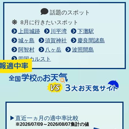
話題のスポット
8月に行きたいスポット
上田城跡
川平湾
下灘駅
城ヶ島
須賀神社
慶良間諸島
阿智村
八ヶ岳
波照間島
四国カルスト
▶直近一ヵ月の適中率比較
※2026/07/09～2026/08/07集計の値