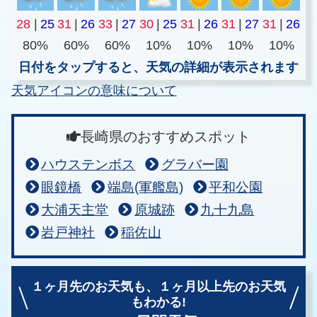
28
|
25
31
|
26
33
|
27
30
|
25
31
|
26
31
|
27
31
|
26
80%
60%
60%
10%
10%
10%
10%
日付をタップすると、天気の詳細が表示されます
天気アイコンの意味について
長崎県のおすすめスポット
ハウステンボス
グラバー園
眼鏡橋
端島(軍艦島)
平和公園
大浦天主堂
原城跡
九十九島
岩戸神社
稲佐山
１ヶ月先のお天気も、
１ヶ月以上先のお天気
もわかる!