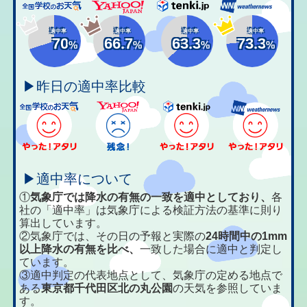
適中率
適中率
適中率
適中率
70
66.7
63.3
73.3
%
%
%
%
▶昨日の適中率比較
▶適中率について
①
気象庁では降水の有無の一致を適中としており、
各
社の「適中率」は気象庁による検証方法の基準に則り
算出しています。
②気象庁では、その日の予報と実際の
24時間中の1mm
以上降水の有無を比べ、
一致した場合に適中と判定し
ています。
③適中判定の代表地点として、気象庁の定める地点で
ある
東京都千代田区北の丸公園
の天気を参照していま
す。