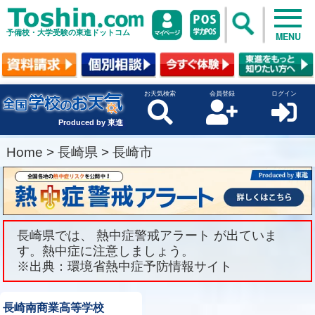
予備校・大学受験の東進ドットコム
MENU
お天気検索
会員登録
ログイン
Produced by 東進
Home
>
長崎県
>
長崎市
長崎県では、 熱中症警戒アラート が出ていま
す。熱中症に注意しましょう。
※出典：環境省熱中症予防情報サイト
長崎南商業高等学校