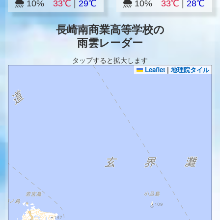
10%
33℃
|
29℃
10%
33℃
|
28℃
長崎南商業高等学校の
雨雲レーダー
タップすると拡大します
Leaflet
|
地理院タイル