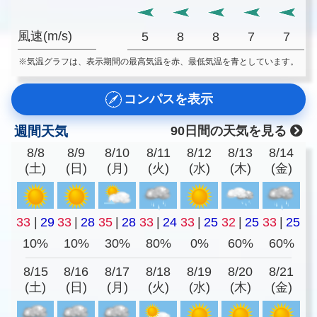
風速(m/s)
5
8
8
7
7
※気温グラフは、表示期間の最高気温を赤、最低気温を青としています。
コンパスを表示
週間天気
90日間の天気を見る
8/8
8/9
8/10
8/11
8/12
8/13
8/14
(土)
(日)
(月)
(火)
(水)
(木)
(金)
33
|
29
33
|
28
35
|
28
33
|
24
33
|
25
32
|
25
33
|
25
10%
10%
30%
80%
0%
60%
60%
8/15
8/16
8/17
8/18
8/19
8/20
8/21
(土)
(日)
(月)
(火)
(水)
(木)
(金)