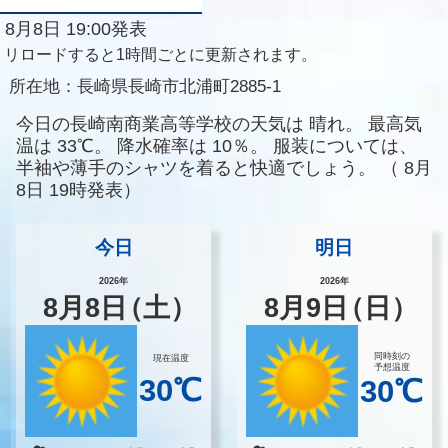
8月8日 19:00発表
リロードすると1時間ごとに更新されます。
所在地：
長崎県長崎市北浦町2885-1
今日の長崎南商業高等学校の天気は
晴れ。
最高気
温は
33℃。
降水確率は
10％。
服装については、
半袖や薄手のシャツを着ると快適でしょう。
（
8月
8日 19時発表）
今日
明日
2026年
2026年
8
月
8
日
（土）
8
月
9
日
（日）
同時刻の
現在温度
予想温度
30℃
30℃