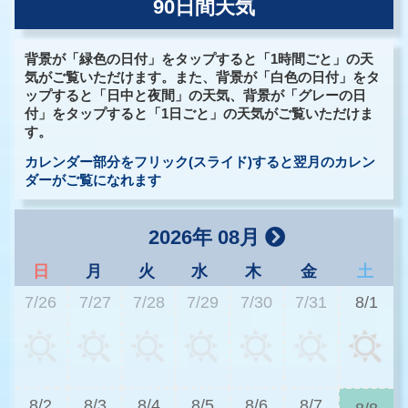
90日間天気
背景が「緑色の日付」をタップすると「1時間ごと」の天
気がご覧いただけます。また、背景が「白色の日付」をタ
ップすると「日中と夜間」の天気、背景が「グレーの日
付」をタップすると「1日ごと」の天気がご覧いただけま
す。
カレンダー部分をフリック(スライド)すると翌月のカレン
ダーがご覧になれます
2026年 08月
日
月
火
水
木
金
土
7/26
7/27
7/28
7/29
7/30
7/31
8/1
3
8/2
8/3
8/4
8/5
8/6
8/7