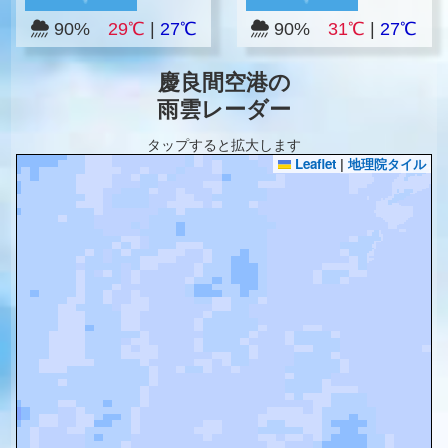
90%
29℃
|
27℃
90%
31℃
|
27℃
慶良間空港の
雨雲レーダー
タップすると拡大します
Leaflet
|
地理院タイル