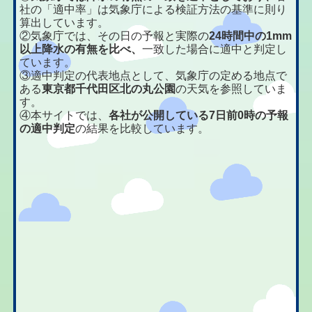
社の「適中率」は気象庁による検証方法の基準に則り
算出しています。
②気象庁では、その日の予報と実際の
24時間中の1mm
以上降水の有無を比べ、
一致した場合に適中と判定し
ています。
③適中判定の代表地点として、気象庁の定める地点で
ある
東京都千代田区北の丸公園
の天気を参照していま
す。
④本サイトでは、
各社が公開している7日前0時の予報
の適中判定
の結果を比較しています。