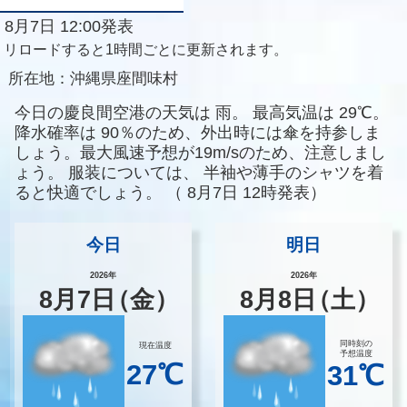
8月7日 12:00発表
リロードすると1時間ごとに更新されます。
所在地：
沖縄県座間味村
今日の慶良間空港の天気は
雨。
最高気温は
29℃。
降水確率は
90％のため、外出時には傘を持参しま
しょう。最大風速予想が19m/sのため、注意しまし
ょう。
服装については、
半袖や薄手のシャツを着
ると快適でしょう。
（
8月7日 12時発表）
今日
明日
2026年
2026年
8
月
7
日
（金）
8
月
8
日
（土）
同時刻の
現在温度
予想温度
27℃
31℃