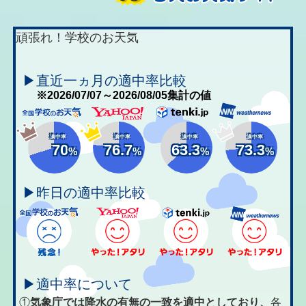
頑張れ！学校のお天気
▶直近一ヵ月の適中率比較
※2026/07/07～2026/08/05集計の値
適中率
適中率
適中率
適中率
70
76.7
63.3
73.3
%
%
%
%
▶昨日の適中率比較
▶適中率について
①
気象庁では降水の有無の一致を適中としており、
各