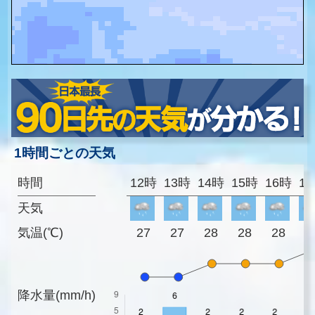
1時間ごとの天気
時間
12時
13時
14時
15時
16時
1
天気
気温(℃)
27
27
28
28
28
2
降水量(mm/h)