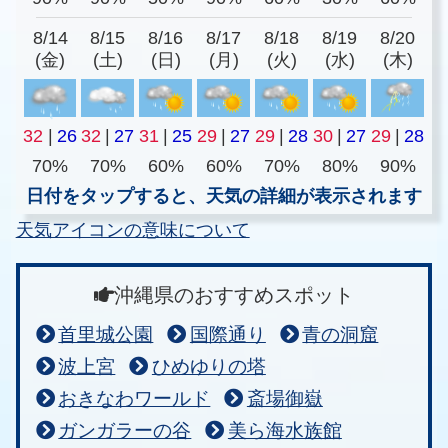
8/14
8/15
8/16
8/17
8/18
8/19
8/20
(金)
(土)
(日)
(月)
(火)
(水)
(木)
32
|
26
32
|
27
31
|
25
29
|
27
29
|
28
30
|
27
29
|
28
70%
70%
60%
60%
70%
80%
90%
日付をタップすると、天気の詳細が表示されます
天気アイコンの意味について
沖縄県のおすすめスポット
首里城公園
国際通り
青の洞窟
波上宮
ひめゆりの塔
おきなわワールド
斎場御嶽
ガンガラーの谷
美ら海水族館