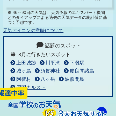
※ 46～90日の天気は、天気予報のエキスパート機関
とのタイアップによる過去の天気データの統計値に基
づく予想です。
天気アイコンの意味について
話題のスポット
8月に行きたいスポット
上田城跡
川平湾
下灘駅
城ヶ島
須賀神社
慶良間諸島
阿智村
八ヶ岳
波照間島
四国カルスト