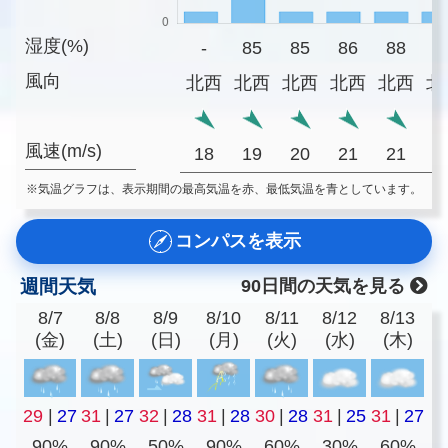
湿度(%)
-
85
85
86
88
8
風向
北西
北西
北西
北西
北西
北
風速(m/s)
18
19
20
21
21
1
※気温グラフは、表示期間の最高気温を赤、最低気温を青としています。
コンパスを表示
週間天気
90日間の天気を見る
8/7
8/8
8/9
8/10
8/11
8/12
8/13
(金)
(土)
(日)
(月)
(火)
(水)
(木)
29
|
27
31
|
27
32
|
28
31
|
28
30
|
28
31
|
25
31
|
27
90%
90%
50%
90%
60%
30%
60%