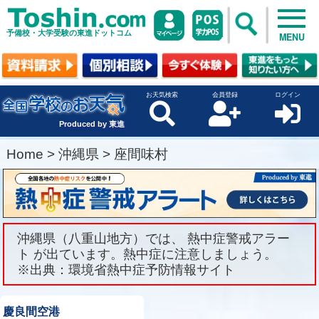
予備校・大学受験の東進ドットコム
MENU
お天気検索
会員登録
ログイン
Produced by 東進
Home
>
沖縄県
>
座間味村
沖縄県（八重山地方）では、 熱中症警戒アラー
ト が出ています。熱中症に注意しましょう。
※出典：環境省熱中症予防情報サイト
慶良間空港