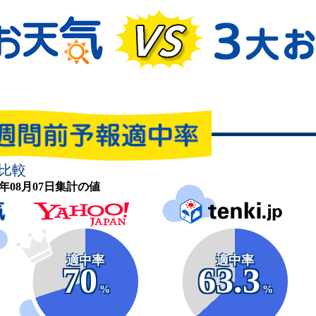
比較
26年08月07日集計の値
適中率
適中率
70
63.3
%
%