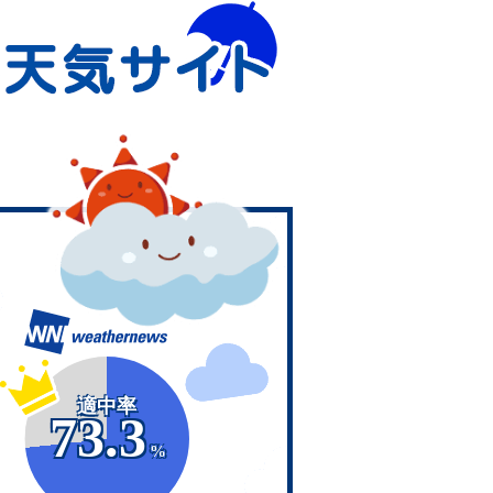
適中率
73.3
%