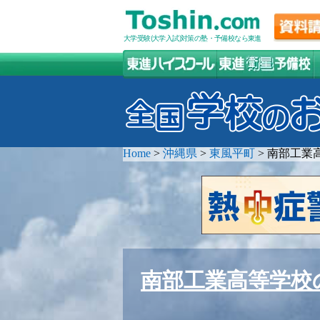
大学受験(大学入試)対策の塾・予備校なら東進
Home
>
沖縄県
>
東風平町
>
南部工業
南部工業高等学校