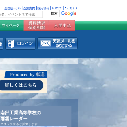
全国統一ﾃｽﾄ
企業案内
採用情報
ｻｲﾄﾏｯﾌﾟ
ﾆｭｰｽﾘﾘｰｽ
南部工業高等学校の
雨雲レーダー
クリックすると拡大します