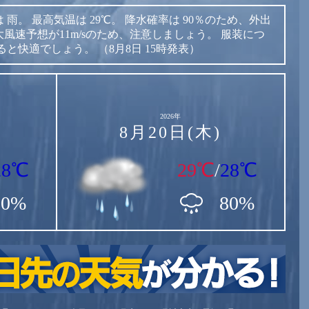
は
雨。
最高気温は
29℃。
降水確率は
90％のため、外出
風速予想が11m/sのため、注意しましょう。
服装につ
ると快適でしょう。
（8月8日 15時発表）
2026年
8月20日(木)
28℃
29℃
/
28℃
90%
80%