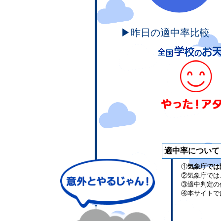
▶昨日の適中率比較
適中率について
①
気象庁では
②気象庁では
③適中判定の
④本サイトで