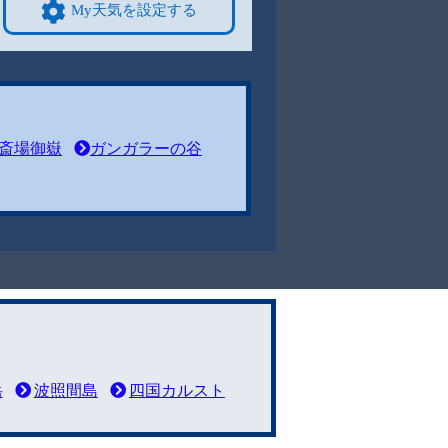
My天気を設定する
斎場御嶽
ガンガラーの谷
岳
波照間島
四国カルスト