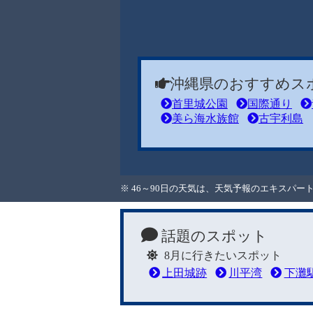
沖縄県のおすすめス
首里城公園
国際通り
美ら海水族館
古宇利島
※ 46～90日の天気は、天気予報のエキスパ
話題のスポット
8月に行きたいスポット
上田城跡
川平湾
下灘