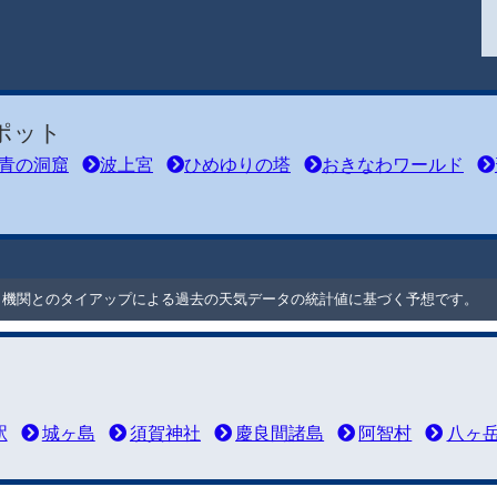
ポット
青の洞窟
波上宮
ひめゆりの塔
おきなわワールド
ート機関とのタイアップによる過去の天気データの統計値に基づく予想です。
駅
城ヶ島
須賀神社
慶良間諸島
阿智村
八ヶ