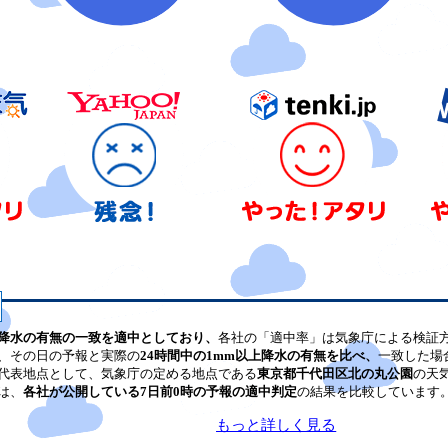
降水の有無の一致を適中としており、
各社の「適中率」は気象庁による検証
、その日の予報と実際の
24時間中の1mm以上降水の有無を比べ、
一致した場
代表地点として、気象庁の定める地点である
東京都千代田区北の丸公園
の天
は、
各社が公開している7日前0時の予報の適中判定
の結果を比較しています
もっと詳しく見る