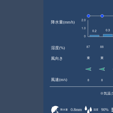
降水量(mm/h)
87
88
湿度(%)
東
東
風向き
風速(m/s)
8
8
※気温
0.8mm
90%
降水量
湿度