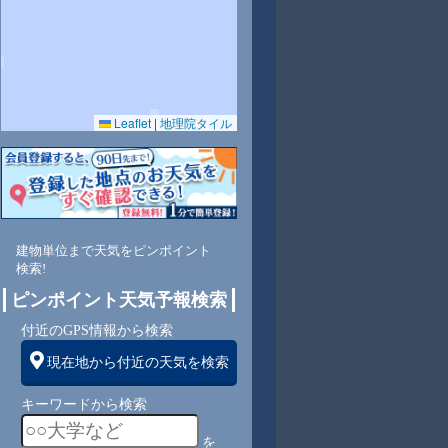
Leaflet
|
地理院タイル
0
90
89
90
90
90
90
90
91
東
東
東
東
東
東
東
東
東
建物単位まで天気をピンポイント
検索!
ピンポイント天気予報検索
0
10
10
11
11
11
11
11
11
付近のGPS情報から検索
現在地から付近の天気を検索
キーワードから検索
を