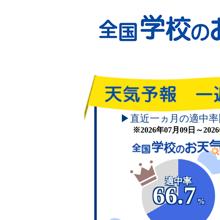
▶直近一ヵ月の適中率
※2026年07月09日～20
適中率
66.7
%