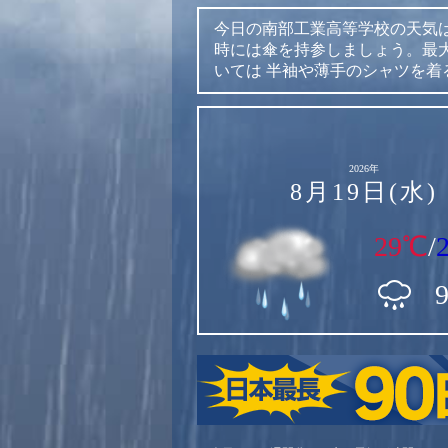
今日の南部工業高等学校の天気
時には傘を持参しましょう。最大
いては
半袖や薄手のシャツを着
2026年
8月19日(水)
29℃
/