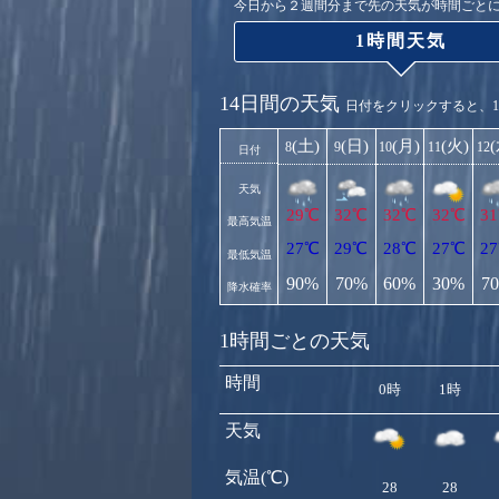
今日から２週間分まで先の天気が時間ごと
1時間天気
14日間の天気
日付をクリックすると、
(土)
(日)
(月)
(火)
8
9
10
11
12
日付
天気
29℃
32℃
32℃
32℃
3
最高気温
27℃
29℃
28℃
27℃
2
最低気温
90%
70%
60%
30%
7
降水確率
1時間ごとの天気
時間
0時
1時
天気
気温(℃)
28
28