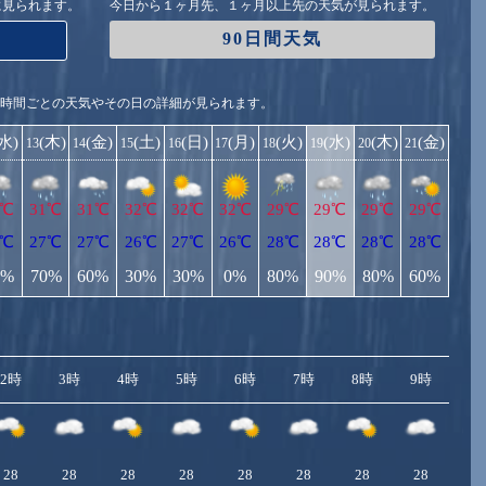
に見られます。
今日から１ヶ月先、１ヶ月以上先の天気が見られます。
90日間天気
1時間ごとの天気やその日の詳細が見られます。
(水)
(木)
(金)
(土)
(日)
(月)
(火)
(水)
(木)
(金)
13
14
15
16
17
18
19
20
21
1℃
31℃
31℃
32℃
32℃
32℃
29℃
29℃
29℃
29℃
7℃
27℃
27℃
26℃
27℃
26℃
28℃
28℃
28℃
28℃
0%
70%
60%
30%
30%
0%
80%
90%
80%
60%
2時
3時
4時
5時
6時
7時
8時
9時
10
28
28
28
28
28
28
28
28
2