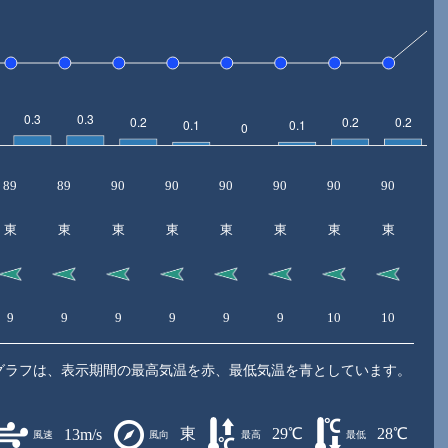
89
89
90
90
90
90
90
90
9
東
東
東
東
東
東
東
東
9
9
9
9
9
9
10
10
1
グラフは、表示期間の最高気温を赤、最低気温を青としています。
東
29℃
28℃
13m/s
風速
風向
最高
最低