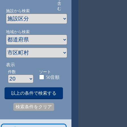
含
む
施設から検索
地域から検索
表示
件数
ソート
50音順
以上の条件で検索する
検索条件をクリア