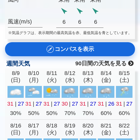
風速(m/s)
6
6
6
※気温グラフは、表示期間の最高気温を赤、最低気温を青としています。
コンパスを表示
週間天気
90日間の天気を見る
8/9
8/10
8/11
8/12
8/13
8/14
8/15
(日)
(月)
(火)
(水)
(木)
(金)
(土)
31
|
27
31
|
27
31
|
27
30
|
27
31
|
27
31
|
26
31
|
27
30%
50%
50%
70%
70%
60%
60%
8/16
8/17
8/18
8/19
8/20
8/21
8/22
(日)
(月)
(火)
(水)
(木)
(金)
(土)