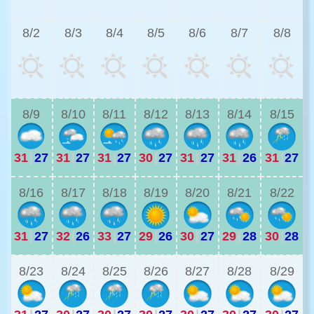
3
8/2
8/3
8/4
8/5
8/6
8/7
8/8
3
8/9
8/10
8/11
8/12
8/13
8/14
8/15
31
|
27
31
|
27
31
|
27
30
|
27
31
|
27
31
|
26
31
|
27
2
8/16
8/17
8/18
8/19
8/20
8/21
8/22
31
|
27
32
|
26
33
|
27
29
|
26
30
|
27
29
|
28
30
|
28
3
8/23
8/24
8/25
8/26
8/27
8/28
8/29