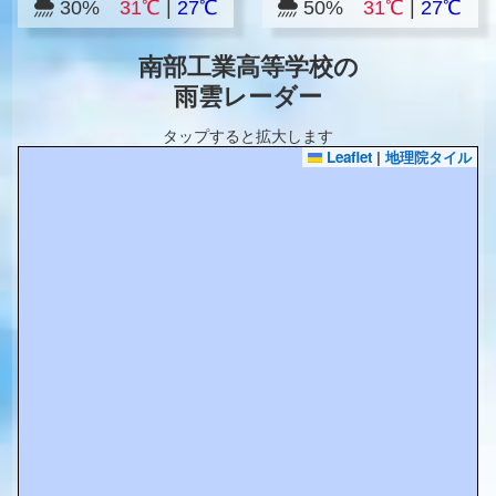
30%
31℃
|
27℃
50%
31℃
|
27℃
南部工業高等学校の
雨雲レーダー
タップすると拡大します
Leaflet
|
地理院タイル