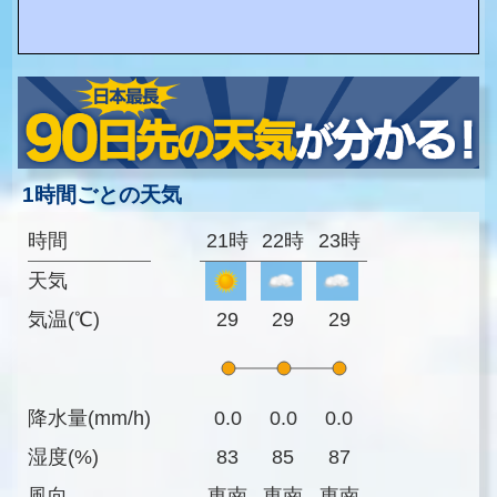
1時間ごとの天気
時間
21時
22時
23時
天気
気温(℃)
29
29
29
降水量(mm/h)
0.0
0.0
0.0
湿度(%)
83
85
87
風向
東南
東南
東南