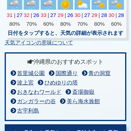
31
|
27
32
|
26
33
|
27
29
|
26
30
|
27
29
|
28
30
|
28
80%
70%
60%
80%
70%
80%
60%
日付をタップすると、天気の詳細が表示されます
天気アイコンの意味について
沖縄県のおすすめスポット
首里城公園
国際通り
青の洞窟
波上宮
ひめゆりの塔
おきなわワールド
斎場御嶽
ガンガラーの谷
美ら海水族館
古宇利島