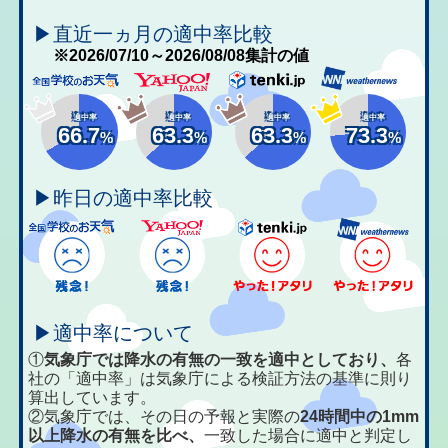
▶直近一ヵ月の適中率比較
※2026/07/10～2026/08/08集計の値
適中率
適中率
適中率
適中率
66.7
63.3
63.3
73.3
%
%
%
%
▶昨日の適中率比較
▶適中率について
①
気象庁では降水の有無の一致を適中としており、
各
社の「適中率」は気象庁による検証方法の基準に則り
算出しています。
②気象庁では、その日の予報と実際の
24時間中の1mm
以上降水の有無を比べ、
一致した場合に適中と判定し