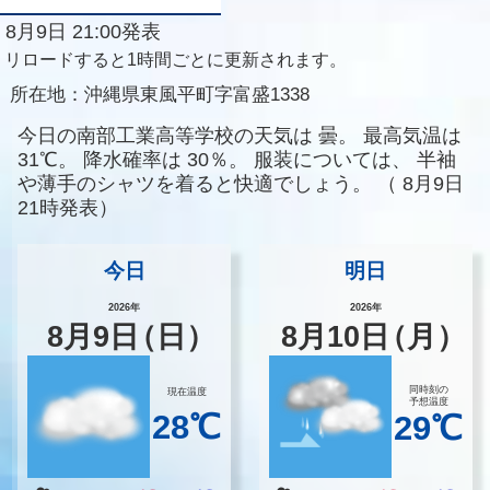
8月9日 21:00発表
リロードすると1時間ごとに更新されます。
所在地：
沖縄県東風平町字富盛1338
今日の南部工業高等学校の天気は
曇。
最高気温は
31℃。
降水確率は
30％。
服装については、
半袖
や薄手のシャツを着ると快適でしょう。
（
8月9日
21時発表）
今日
明日
2026年
2026年
8
月
9
日
（日）
8
月
10
日
（月）
同時刻の
現在温度
予想温度
28℃
29℃