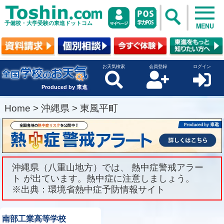
予備校・大学受験の東進ドットコム
MENU
お天気検索
会員登録
ログイン
Produced by 東進
Home
>
沖縄県
>
東風平町
沖縄県（八重山地方）では、 熱中症警戒アラー
ト が出ています。熱中症に注意しましょう。
※出典：環境省熱中症予防情報サイト
南部工業高等学校