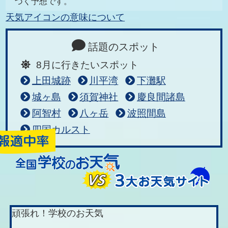
づく予想です。
天気アイコンの意味について
話題のスポット
8月に行きたいスポット
上田城跡
川平湾
下灘駅
城ヶ島
須賀神社
慶良間諸島
阿智村
八ヶ岳
波照間島
四国カルスト
頑張れ！学校のお天気