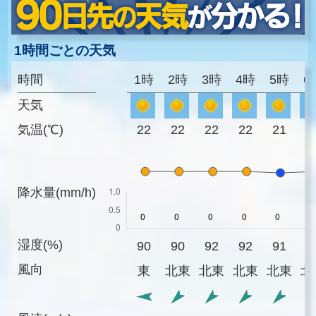
1時間ごとの天気
時間
1時
2時
3時
4時
5時
6
天気
気温(℃)
22
22
22
22
21
2
降水量(mm/h)
湿度(%)
90
90
92
92
91
8
風向
東
北東
北東
北東
北東
北