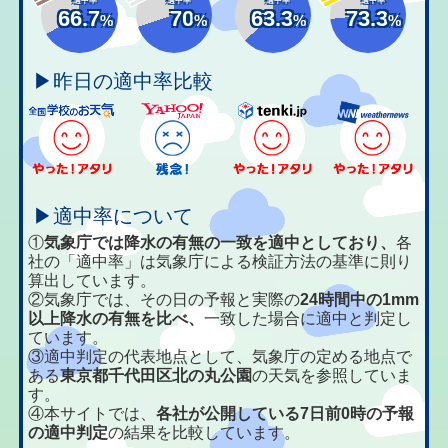
66.7
70
63.3
73.3
%
%
%
%
▶昨日の適中率比較
▶適中率について
①
気象庁では降水の有無の一致を適中としており、
各
社の「適中率」は気象庁による検証方法の基準に則り
算出しています。
②気象庁では、その日の予報と実際の
24時間中の1mm
以上降水の有無を比べ、
一致した場合に適中と判定し
ています。
③適中判定の代表地点として、気象庁の定める地点で
ある
東京都千代田区北の丸公園
の天気を参照していま
す。
④本サイトでは、
各社が公開している7日前0時の予報
の適中判定
の結果を比較しています。