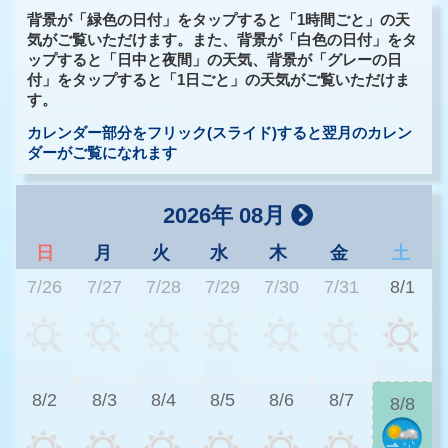
背景が「緑色の日付」をタップすると「1時間ごと」の天
気がご覧いただけます。また、背景が「白色の日付」をタ
ップすると「日中と夜間」の天気、背景が「グレーの日
付」をタップすると「1日ごと」の天気がご覧いただけま
す。
カレンダー部分をフリック(スライド)すると翌月のカレン
ダーがご覧になれます
2026年 08月
日
月
火
水
木
金
土
7/26
7/27
7/28
7/29
7/30
7/31
8/1
2
8/2
8/3
8/4
8/5
8/6
8/7
8/8