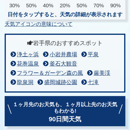
30%
50%
40%
20%
50%
70%
90%
日付をタップすると、天気の詳細が表示されます
天気アイコンの意味について
岩手県のおすすめスポット
浄土ヶ浜
小岩井農場
平泉
花巻温泉
釜石大観音
フラワー＆ガーデン森の風
厳美渓
龍泉洞
盛岡城跡公園
七滝
１ヶ月先のお天気も、
１ヶ月以上先のお天気
もわかる!
90日間天気