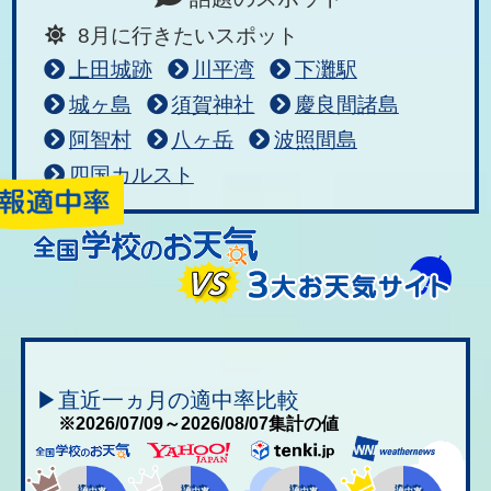
8月に行きたいスポット
上田城跡
川平湾
下灘駅
城ヶ島
須賀神社
慶良間諸島
阿智村
八ヶ岳
波照間島
四国カルスト
▶直近一ヵ月の適中率比較
※2026/07/09～2026/08/07集計の値
適中率
適中率
適中率
適中率