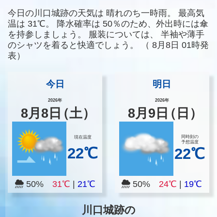
今日の川口城跡の天気は
晴れのち一時雨。
最高気
温は
31℃。
降水確率は
50％のため、外出時には傘
を持参しましょう。
服装については、
半袖や薄手
のシャツを着ると快適でしょう。
（
8月8日 01時発
表）
今日
明日
2026年
2026年
8
月
8
日
（土）
8
月
9
日
（日）
同時刻の
現在温度
予想温度
22℃
22℃
50%
31℃
|
21℃
50%
24℃
|
19℃
川口城跡の