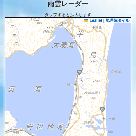
雨雲レーダー
タップすると拡大します
Leaflet
|
地理院タイル