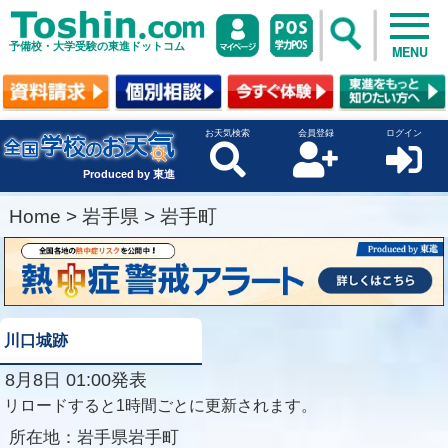
予備校・大学受験の東進ドットコム
MENU
お天気検索
会員登録
ログイン
Produced by 東進
Home
>
岩手県
>
岩手町
川口城跡
8月8日 01:00発表
リロードすると1時間ごとに更新されます。
所在地：
岩手県岩手町