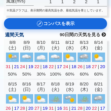
風速(m/s)
1
1
2
2
1
※気温グラフは、表示期間の最高気温を赤、最低気温を青としています。
コンパスを表示
週間天気
90日間の天気を見る
8/8
8/9
8/10
8/11
8/12
8/13
8/14
(土)
(日)
(月)
(火)
(水)
(木)
(金)
31
|
21
24
|
19
22
|
18
22
|
17
24
|
18
26
|
18
27
|
20
50%
50%
30%
100%
60%
60%
60%
8/15
8/16
8/17
8/18
8/19
8/20
8/21
(土)
(日)
(月)
(火)
(水)
(木)
(金)
26
|
17
28
|
20
27
|
19
31
|
16
31
|
21
28
|
20
22
|
17