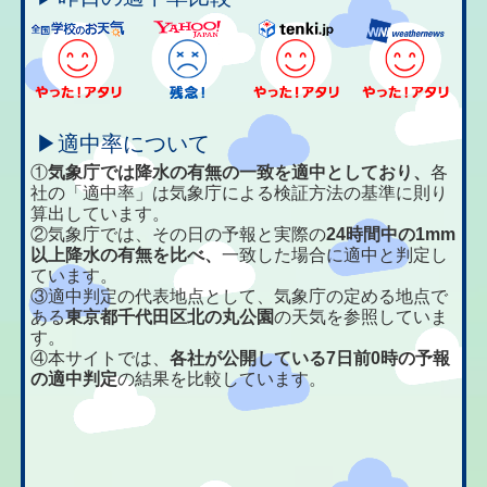
▶適中率について
①
気象庁では降水の有無の一致を適中としており、
各
社の「適中率」は気象庁による検証方法の基準に則り
算出しています。
②気象庁では、その日の予報と実際の
24時間中の1mm
以上降水の有無を比べ、
一致した場合に適中と判定し
ています。
③適中判定の代表地点として、気象庁の定める地点で
ある
東京都千代田区北の丸公園
の天気を参照していま
す。
④本サイトでは、
各社が公開している7日前0時の予報
の適中判定
の結果を比較しています。