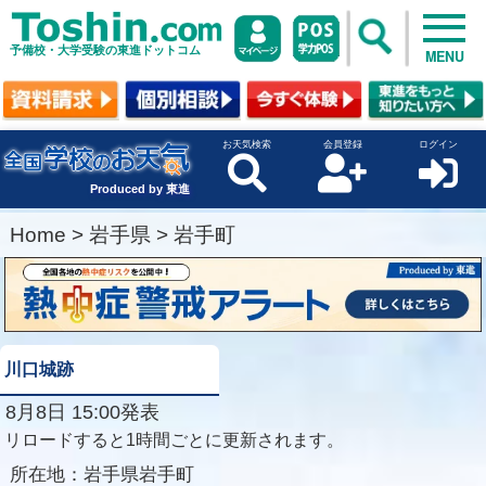
予備校・大学受験の東進ドットコム
MENU
お天気検索
会員登録
ログイン
Produced by 東進
Home
>
岩手県
>
岩手町
川口城跡
8月8日 15:00発表
リロードすると1時間ごとに更新されます。
所在地：
岩手県岩手町