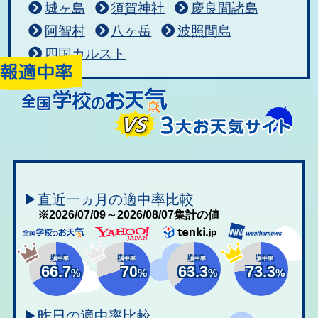
城ヶ島
須賀神社
慶良間諸島
阿智村
八ヶ岳
波照間島
四国カルスト
▶直近一ヵ月の適中率比較
※2026/07/09～2026/08/07集計の値
適中率
適中率
適中率
適中率
66.7
70
63.3
73.3
%
%
%
%
▶昨日の適中率比較