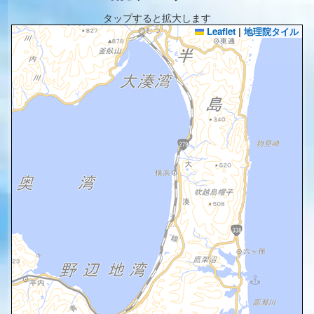
タップすると拡大します
Leaflet
|
地理院タイル