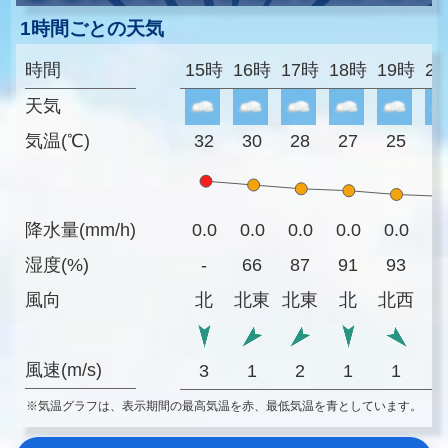
1時間ごとの天気
時間
15時
16時
17時
18時
19時
2
天気
気温(℃)
32
30
28
27
25
2
降水量(mm/h)
0.0
0.0
0.0
0.0
0.0
0
湿度(%)
-
66
87
91
93
9
風向
北
北東
北東
北
北西
風速(m/s)
3
1
2
1
1
※気温グラフは、表示期間の最高気温を赤、最低気温を青としています。