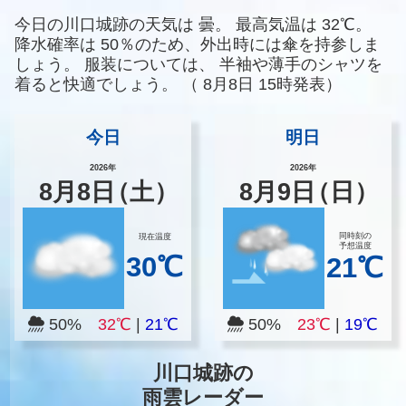
今日の川口城跡の天気は
曇。
最高気温は
32℃。
降水確率は
50％のため、外出時には傘を持参しま
しょう。
服装については、
半袖や薄手のシャツを
着ると快適でしょう。
（
8月8日 15時発表）
今日
明日
2026年
2026年
8
月
8
日
（土）
8
月
9
日
（日）
同時刻の
現在温度
予想温度
30℃
21℃
50%
32℃
|
21℃
50%
23℃
|
19℃
川口城跡の
雨雲レーダー