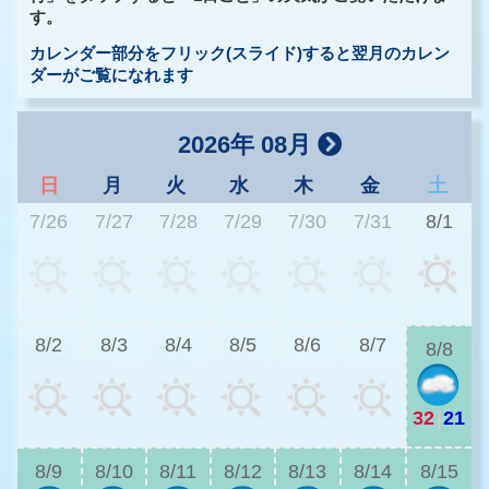
す。
カレンダー部分をフリック(スライド)すると翌月のカレン
ダーがご覧になれます
2026年 08月
日
月
火
水
木
金
土
7/26
7/27
7/28
7/29
7/30
7/31
8/1
2
8/2
8/3
8/4
8/5
8/6
8/7
8/8
32
|
21
2
8/9
8/10
8/11
8/12
8/13
8/14
8/15