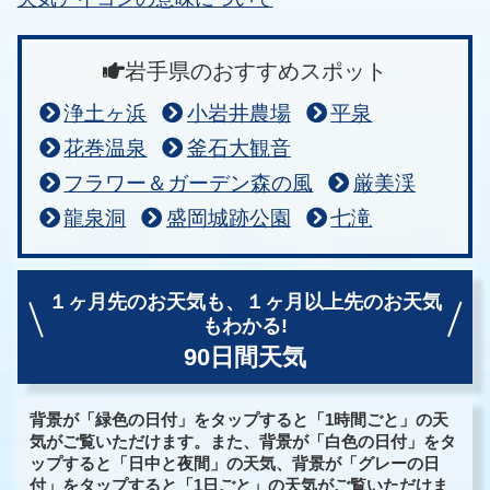
岩手県のおすすめスポット
浄土ヶ浜
小岩井農場
平泉
花巻温泉
釜石大観音
フラワー＆ガーデン森の風
厳美渓
龍泉洞
盛岡城跡公園
七滝
１ヶ月先のお天気も、
１ヶ月以上先のお天気
もわかる!
90日間天気
背景が「緑色の日付」をタップすると「1時間ごと」の天
気がご覧いただけます。また、背景が「白色の日付」をタ
ップすると「日中と夜間」の天気、背景が「グレーの日
付」をタップすると「1日ごと」の天気がご覧いただけま