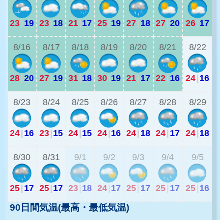
23
|
19
23
|
18
21
|
17
25
|
19
27
|
18
27
|
20
26
|
17
2
8/16
8/17
8/18
8/19
8/20
8/21
8/22
28
|
20
27
|
19
31
|
18
30
|
19
21
|
17
22
|
16
24
|
16
2
8/23
8/24
8/25
8/26
8/27
8/28
8/29
24
|
16
23
|
15
24
|
15
24
|
16
24
|
18
24
|
17
24
|
18
2
8/30
8/31
9/1
9/2
9/3
9/4
9/5
25
|
17
25
|
17
23
|
18
24
|
17
25
|
17
25
|
17
25
|
16
90日間気温(最高・最低気温)