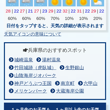
28
|
22
27
|
21
27
|
23
29
|
22
32
|
22
31
|
22
29
|
22
60%
60%
60%
70%
10%
10%
20%
日付をタップすると、天気の詳細が表示されます
天気アイコンの意味について
兵庫県のおすすめスポット
城崎温泉
湯村温泉
竹田城跡（虎臥城）
生野銀山
山陰海岸ジオパーク
神戸どうぶつ王国
南京町
六甲山
メリケンパーク
大蔵海岸公園
１ヶ月先のお天気も、
１ヶ月以上先のお天気