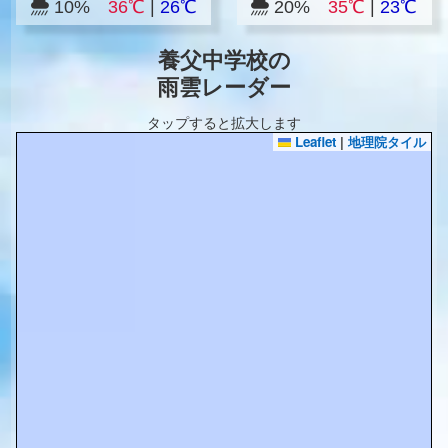
10%
36℃
|
26℃
20%
35℃
|
23℃
養父中学校の
雨雲レーダー
タップすると拡大します
Leaflet
|
地理院タイル