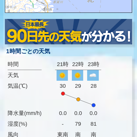
1時間ごとの天気
時間
21時
22時
23時
天気
気温(℃)
30
29
28
降水量(mm/h)
0.0
0.0
0.0
湿度(%)
-
79
81
風向
東南
南
南