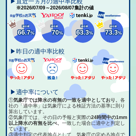
▶直近一ヵ月の適中率比較
※2026/07/09～2026/08/07集計の値
適中率
適中率
適中率
適中率
66.7
70
63.3
73.3
%
%
%
%
▶昨日の適中率比較
▶適中率について
①
気象庁では降水の有無の一致を適中としており、
各
社の「適中率」は気象庁による検証方法の基準に則り
算出しています。
②気象庁では、その日の予報と実際の
24時間中の1mm
以上降水の有無を比べ、
一致した場合に適中と判定し
ています。
③適中判定の代表地点として、気象庁の定める地点で