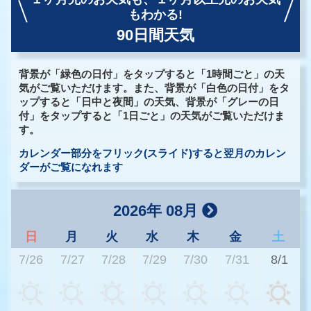
もわかる!
90日間天気
背景が「緑色の日付」をタップすると「1時間ごと」の天
気がご覧いただけます。また、背景が「白色の日付」をタ
ップすると「日中と夜間」の天気、背景が「グレーの日
付」をタップすると「1日ごと」の天気がご覧いただけま
す。
カレンダー部分をフリック(スライド)すると翌月のカレン
ダーがご覧になれます
2026年 08月
日
月
火
水
木
金
土
7/26
7/27
7/28
7/29
7/30
7/31
8/1
2