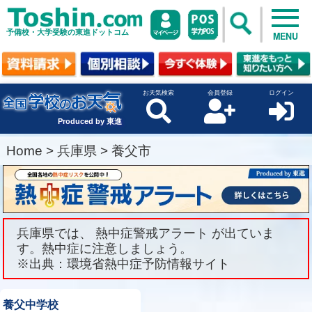
予備校・大学受験の東進ドットコム
MENU
お天気検索
会員登録
ログイン
Produced by 東進
Home
>
兵庫県
>
養父市
兵庫県では、 熱中症警戒アラート が出ていま
す。熱中症に注意しましょう。
※出典：環境省熱中症予防情報サイト
養父中学校