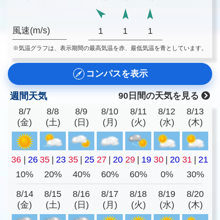
風速(m/s)
1
1
1
※気温グラフは、表示期間の最高気温を赤、最低気温を青としています。
コンパスを表示
週間天気
90日間の天気を見る
8/7
8/8
8/9
8/10
8/11
8/12
8/13
(金)
(土)
(日)
(月)
(火)
(水)
(木)
36
|
26
35
|
23
35
|
25
27
|
20
29
|
19
30
|
20
31
|
21
10%
20%
40%
60%
60%
0%
30%
8/14
8/15
8/16
8/17
8/18
8/19
8/20
(金)
(土)
(日)
(月)
(火)
(水)
(木)