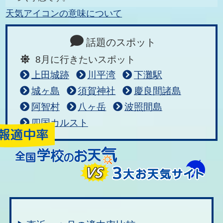
天気アイコンの意味について
話題のスポット
8月に行きたいスポット
上田城跡
川平湾
下灘駅
城ヶ島
須賀神社
慶良間諸島
阿智村
八ヶ岳
波照間島
四国カルスト