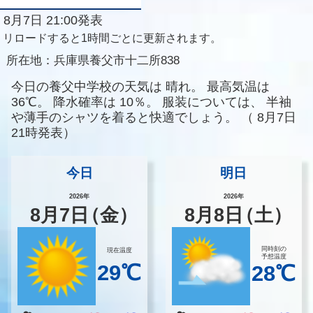
8月7日 21:00発表
リロードすると1時間ごとに更新されます。
所在地：
兵庫県養父市十二所838
今日の養父中学校の天気は
晴れ。
最高気温は
36℃。
降水確率は
10％。
服装については、
半袖
や薄手のシャツを着ると快適でしょう。
（
8月7日
21時発表）
今日
明日
2026年
2026年
8
月
7
日
（金）
8
月
8
日
（土）
同時刻の
現在温度
予想温度
29℃
28℃