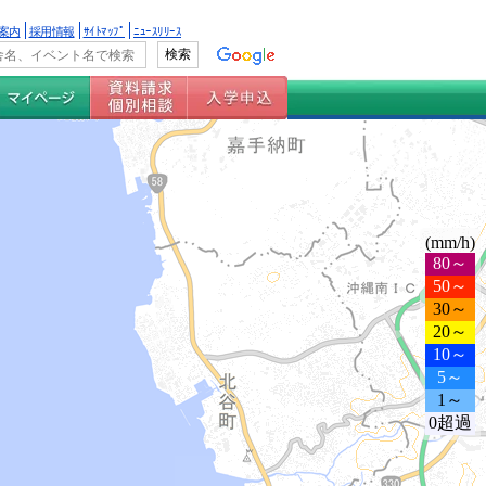
案内
採用情報
ｻｲﾄﾏｯﾌﾟ
ﾆｭｰｽﾘﾘｰｽ
(mm/h)
80～
50～
30～
20～
10～
5～
1～
0超過