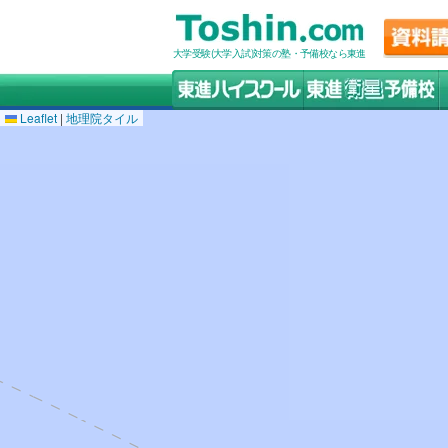
大学受験(大学入試)対策の塾・予備校なら東進
Leaflet
|
地理院タイル