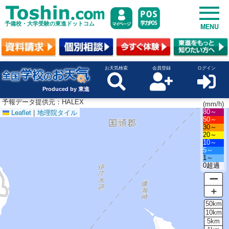
予備校・大学受験の東進ドットコム
MENU
お天気検索
会員登録
ログイン
Produced by 東進
予報データ提供元：HALEX
(mm/h)
Leaflet
|
地理院タイル
80～
50～
30～
20～
10～
5～
1～
0超過
ー
＋
50km
10km
5km