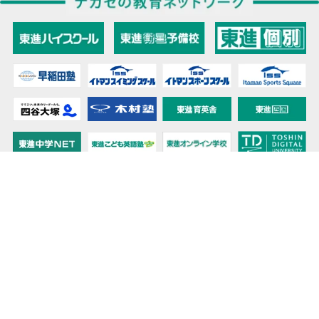
教育力こそが、国力だと思う。
キミの高校に対応！東進の個別指導コース
90日先まで大胆予報！ 全国学校のお天気
高校無償化丸わかり！高校授業料無償化 情報サイト
受験生必見！ 大学情報・入試情報