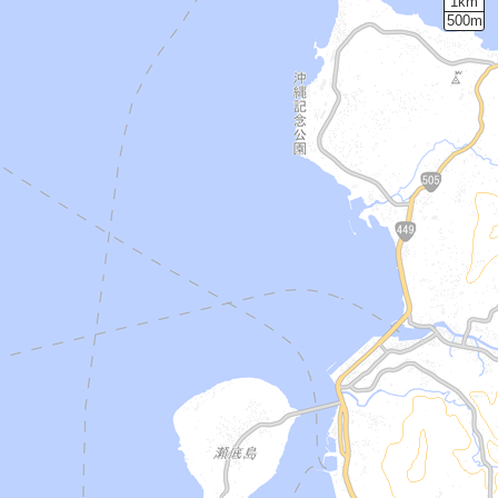
1km
500m