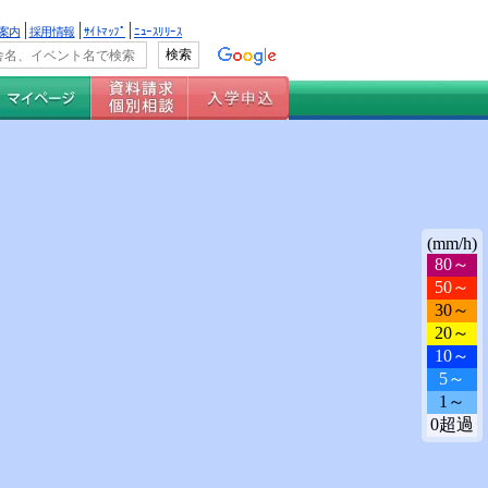
案内
採用情報
ｻｲﾄﾏｯﾌﾟ
ﾆｭｰｽﾘﾘｰｽ
(mm/h)
80～
50～
30～
20～
10～
5～
1～
0超過