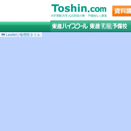
大学受験(大学入試)対策の塾・予備校なら東進
Leaflet
|
地理院タイル