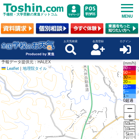
予備校・大学受験の東進ドットコム
MENU
お天気検索
会員登録
ログイン
Produced by 東進
予報データ提供元：HALEX
(mm/h)
Leaflet
|
地理院タイル
80～
50～
30～
20～
10～
5～
1～
0超過
ー
＋
50km
10km
5km