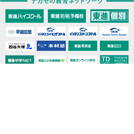
教育力こそが、国力だと思う。
キミの高校に対応！東進の個別指導コース
90日先まで大胆予報！ 全国学校のお天気
高校無償化丸わかり！高校授業料無償化 情報サイト
受験生必見！ 大学情報・入試情報