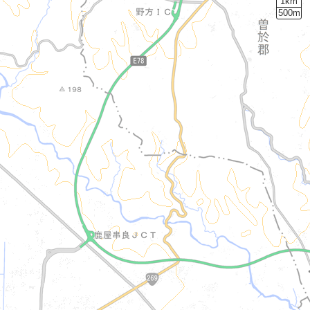
1km
500m