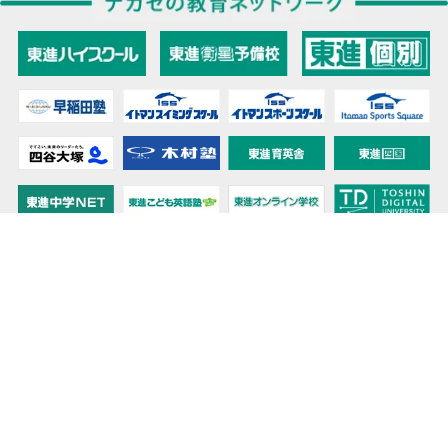
教育力こそが、国力だと思う。
キミの高校に対応！東進の個別指導コース
90日先まで大胆予報！ 全国学校のお天気
高校無償化丸わかり！高校授業料無償化 情報サイト
受験生必見！ 大学情報・入試情報