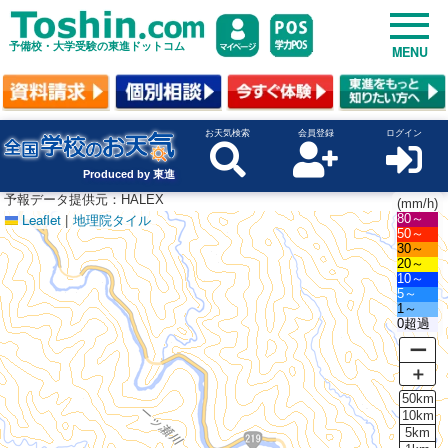
予備校・大学受験の東進ドットコム
MENU
お天気検索
会員登録
ログイン
Produced by 東進
予報データ提供元：HALEX
(mm/h)
Leaflet
|
地理院タイル
80～
50～
30～
20～
10～
5～
1～
0超過
ー
＋
50km
10km
5km