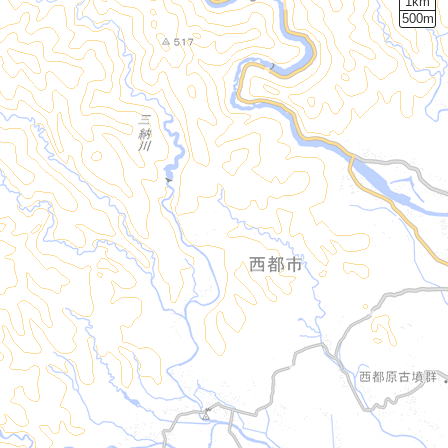
1km
500m