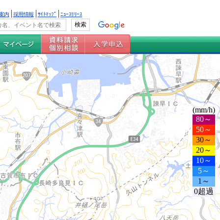
案内
採用情報
ｻｲﾄﾏｯﾌﾟ
ﾆｭｰｽﾘﾘｰｽ
(mm/h)
80～
50～
30～
20～
10～
5～
1～
0超過