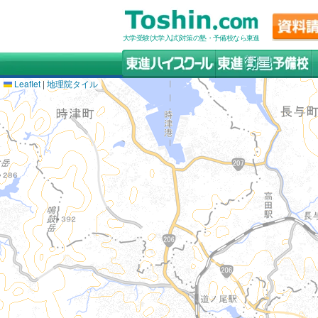
大学受験(大学入試)対策の塾・予備校なら東進
Leaflet
|
地理院タイル