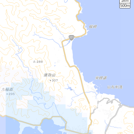
1km
500m