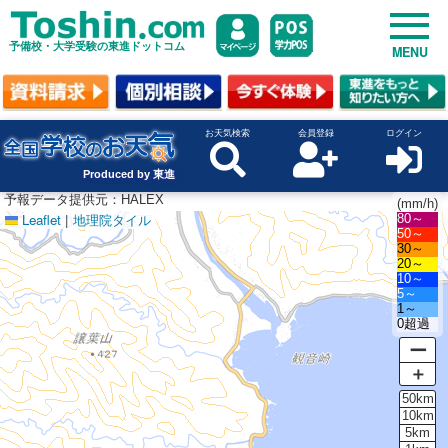
予備校・大学受験の東進ドットコム
MENU
お天気検索
会員登録
ログイン
Produced by 東進
予報データ提供元：HALEX
(mm/h)
Leaflet
|
地理院タイル
80～
50～
30～
20～
10～
5～
1～
0超過
ー
＋
50km
10km
5km