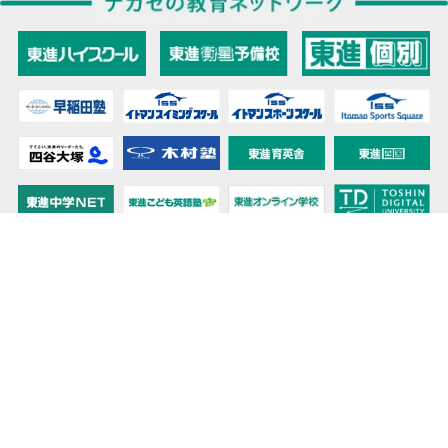
教育力こそが、国力だと思う。
キミの高校に対応！東進の個別指導コース
90日先まで大胆予報！ 全国学校のお天気
高校無償化丸わかり！高校授業料無償化 情報サイト
受験生必見！ 大学情報・入試情報