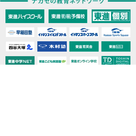
教育力こそが、国力だと思う。
キミの高校に対応！東進の個別指導コース
90日先まで大胆予報！ 全国学校のお天気
高校無償化丸わかり！高校授業料無償化 情報サイト
受験生必見！ 大学情報・入試情報