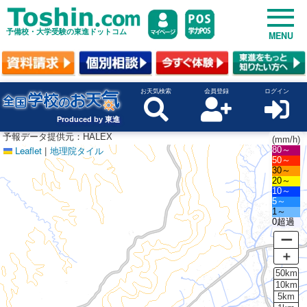
予備校・大学受験の東進ドットコム
MENU
お天気検索
会員登録
ログイン
Produced by 東進
予報データ提供元：HALEX
(mm/h)
Leaflet
|
地理院タイル
80～
50～
30～
20～
10～
5～
1～
0超過
ー
＋
50km
10km
5km