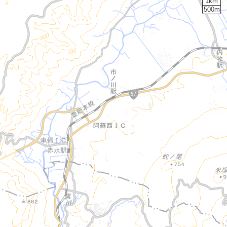
1km
500m