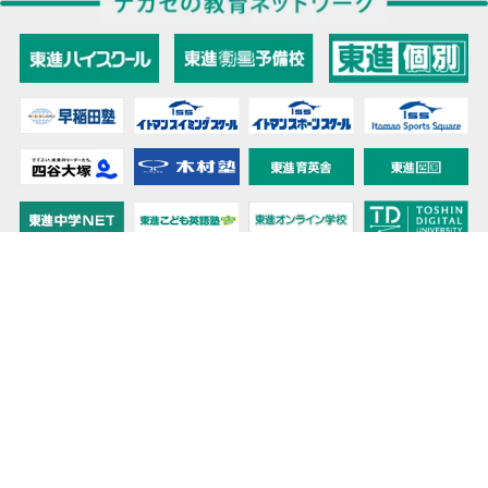
教育力こそが、国力だと思う。
キミの高校に対応！東進の個別指導コース
90日先まで大胆予報！ 全国学校のお天気
高校無償化丸わかり！高校授業料無償化 情報サイト
受験生必見！ 大学情報・入試情報