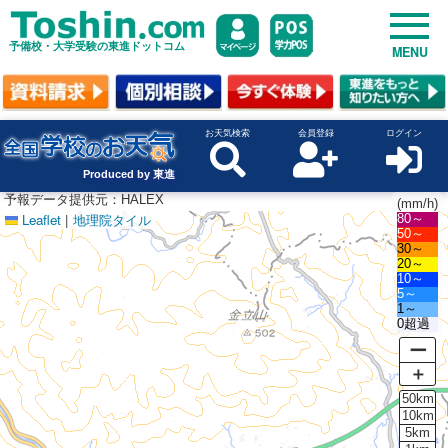
予備校・大学受験の東進ドットコム
MENU
お天気検索
会員登録
ログイン
Produced by 東進
予報データ提供元：HALEX
(mm/h)
Leaflet
|
地理院タイル
80～
50～
30～
20～
10～
5～
1～
0超過
ー
＋
50km
10km
5km