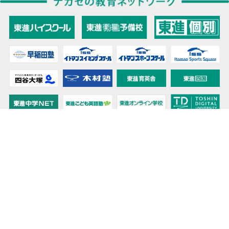
教育力こそが、国力だと思う。
キミの高校に対応！東進の個別指導コース
90日先まで大胆予報！ 全国学校のお天気
高校無償化丸わかり！高校授業料無償化 情報サイト
受験生必見！ 大学情報・入試情報