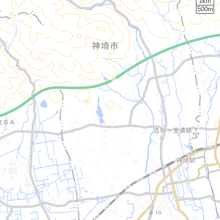
1km
500m