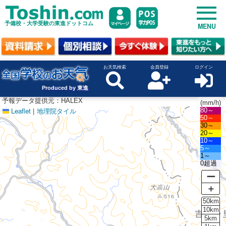
予備校・大学受験の東進ドットコム
MENU
お天気検索
会員登録
ログイン
Produced by 東進
予報データ提供元：HALEX
(mm/h)
Leaflet
|
地理院タイル
80～
50～
30～
20～
10～
5～
1～
0超過
ー
＋
50km
10km
5km