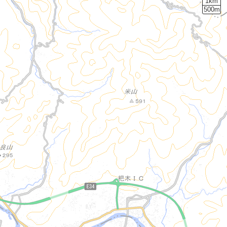
1km
500m