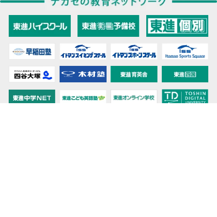
教育力こそが、国力だと思う。
キミの高校に対応！東進の個別指導コース
90日先まで大胆予報！ 全国学校のお天気
高校無償化丸わかり！高校授業料無償化 情報サイト
受験生必見！ 大学情報・入試情報