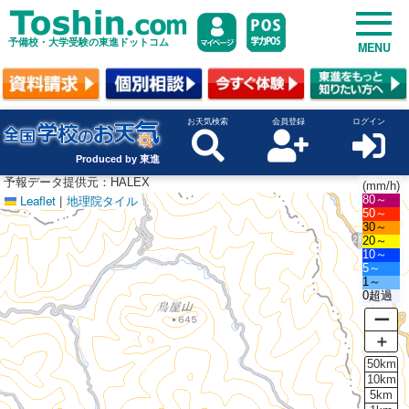
予備校・大学受験の東進ドットコム
MENU
お天気検索
会員登録
ログイン
Produced by 東進
予報データ提供元：HALEX
(mm/h)
Leaflet
|
地理院タイル
80～
50～
30～
20～
10～
5～
1～
0超過
ー
＋
50km
10km
5km