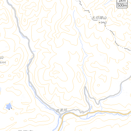
1km
500m