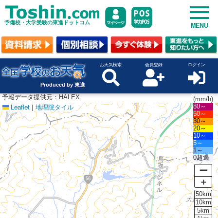
予備校・大学受験の東進ドットコム
MENU
お天気検索
会員登録
ログイン
Produced by 東進
予報データ提供元：HALEX
(mm/h)
Leaflet
|
地理院タイル
80～
50～
30～
20～
10～
5～
1～
0超過
ー
＋
50km
10km
5km