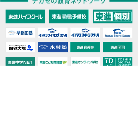
教育力こそが、国力だと思う。
キミの高校に対応！東進の個別指導コース
90日先まで大胆予報！ 全国学校のお天気
高校無償化丸わかり！高校授業料無償化 情報サイト
受験生必見！ 大学情報・入試情報