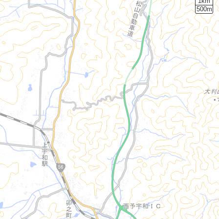
1km
500m