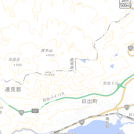
1km
500m