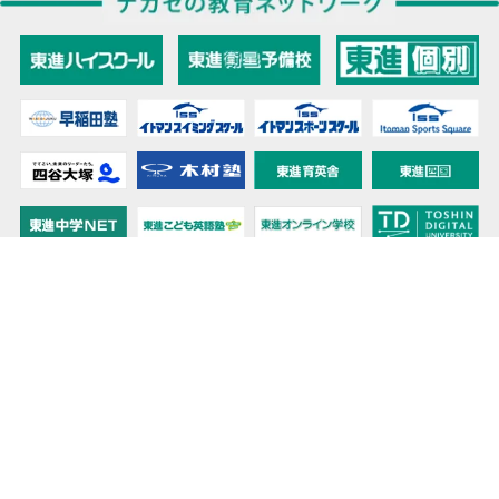
教育力こそが、国力だと思う。
キミの高校に対応！東進の個別指導コース
90日先まで大胆予報！ 全国学校のお天気
高校無償化丸わかり！高校授業料無償化 情報サイト
受験生必見！ 大学情報・入試情報