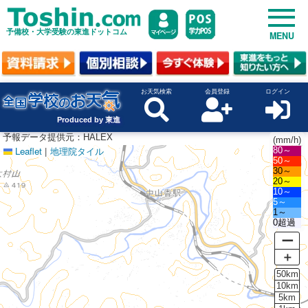
予備校・大学受験の東進ドットコム
MENU
お天気検索
会員登録
ログイン
Produced by 東進
予報データ提供元：HALEX
(mm/h)
Leaflet
|
地理院タイル
80～
50～
30～
20～
10～
5～
1～
0超過
ー
＋
50km
10km
5km