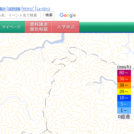
案内
採用情報
ｻｲﾄﾏｯﾌﾟ
ﾆｭｰｽﾘﾘｰｽ
(mm/h)
80～
50～
30～
20～
10～
5～
1～
0超過