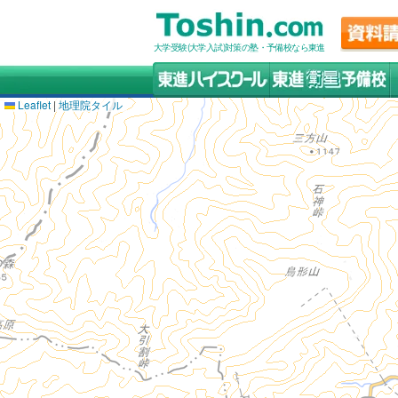
大学受験(大学入試)対策の塾・予備校なら東進
Leaflet
|
地理院タイル