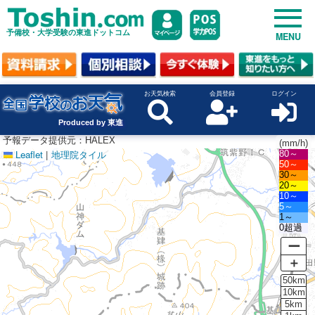
予備校・大学受験の東進ドットコム
MENU
お天気検索
会員登録
ログイン
Produced by 東進
予報データ提供元：HALEX
(mm/h)
Leaflet
|
地理院タイル
80～
50～
30～
20～
10～
5～
1～
0超過
ー
＋
50km
10km
5km