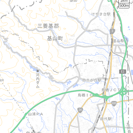
1km
500m