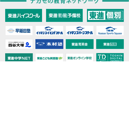
教育力こそが、国力だと思う。
キミの高校に対応！東進の個別指導コース
90日先まで大胆予報！ 全国学校のお天気
高校無償化丸わかり！高校授業料無償化 情報サイト
受験生必見！ 大学情報・入試情報