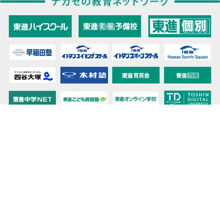
教育力こそが、国力だと思う。
キミの高校に対応！東進の個別指導コース
90日先まで大胆予報！ 全国学校のお天気
高校無償化丸わかり！高校授業料無償化 情報サイト
受験生必見！ 大学情報・入試情報