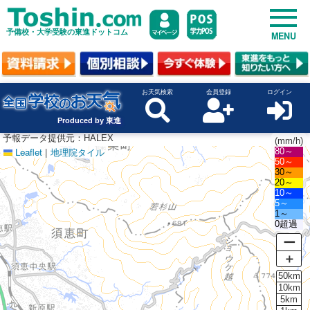
予備校・大学受験の東進ドットコム
MENU
お天気検索
会員登録
ログイン
Produced by 東進
予報データ提供元：HALEX
(mm/h)
Leaflet
|
地理院タイル
80～
50～
30～
20～
10～
5～
1～
0超過
ー
＋
50km
10km
5km