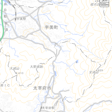
1km
500m