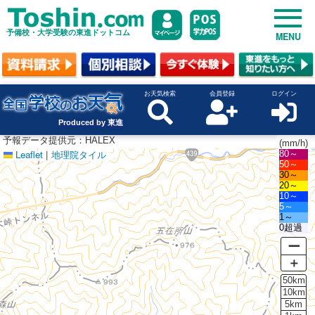
予備校・大学受験の東進ドットコム
MENU
お天気検索
会員登録
ログイン
Produced by 東進
予報データ提供元：HALEX
(mm/h)
Leaflet
|
地理院タイル
80～
50～
30～
20～
10～
5～
1～
0超過
ー
＋
50km
10km
5km