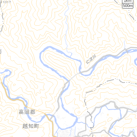
1km
500m