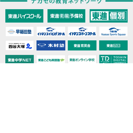
教育力こそが、国力だと思う。
キミの高校に対応！東進の個別指導コース
90日先まで大胆予報！ 全国学校のお天気
高校無償化丸わかり！高校授業料無償化 情報サイト
受験生必見！ 大学情報・入試情報