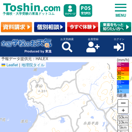
予備校・大学受験の東進ドットコム
MENU
お天気検索
会員登録
ログイン
Produced by 東進
予報データ提供元：HALEX
(mm/h)
Leaflet
|
地理院タイル
80～
50～
30～
20～
10～
5～
1～
0超過
ー
＋
50km
10km
5km