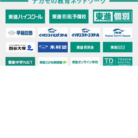
教育力こそが、国力だと思う。
キミの高校に対応！東進の個別指導コース
90日先まで大胆予報！ 全国学校のお天気
高校無償化丸わかり！高校授業料無償化 情報サイト
受験生必見！ 大学情報・入試情報