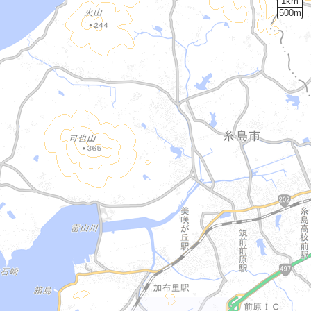
1km
500m