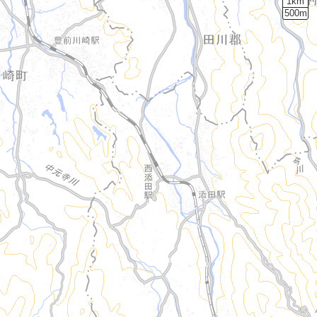
1km
500m