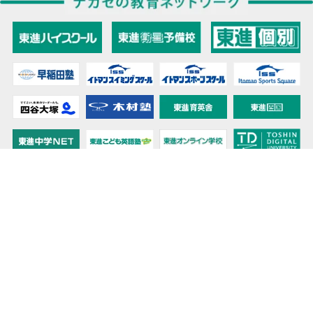
教育力こそが、国力だと思う。
キミの高校に対応！東進の個別指導コース
90日先まで大胆予報！ 全国学校のお天気
高校無償化丸わかり！高校授業料無償化 情報サイト
受験生必見！ 大学情報・入試情報