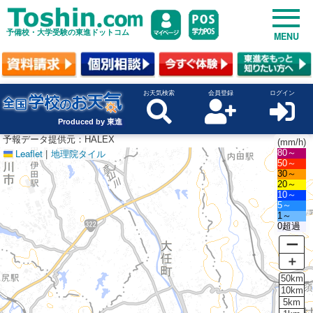
予備校・大学受験の東進ドットコム
MENU
お天気検索
会員登録
ログイン
Produced by 東進
予報データ提供元：HALEX
(mm/h)
Leaflet
|
地理院タイル
80～
50～
30～
20～
10～
5～
1～
0超過
ー
＋
50km
10km
5km