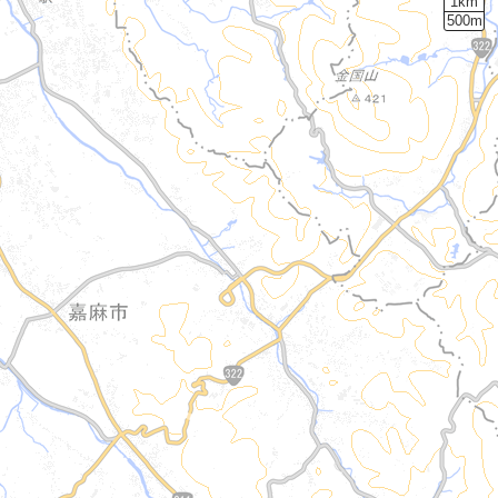
1km
500m