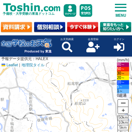
予備校・大学受験の東進ドットコム
MENU
お天気検索
会員登録
ログイン
Produced by 東進
予報データ提供元：HALEX
(mm/h)
Leaflet
|
地理院タイル
80～
50～
30～
20～
10～
5～
1～
0超過
ー
＋
50km
10km
5km