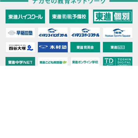
教育力こそが、国力だと思う。
キミの高校に対応！東進の個別指導コース
90日先まで大胆予報！ 全国学校のお天気
高校無償化丸わかり！高校授業料無償化 情報サイト
受験生必見！ 大学情報・入試情報